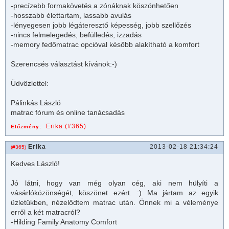
-precízebb formakövetés a zónáknak köszönhetően
-hosszabb élettartam, lassabb avulás
-lényegesen jobb légáteresztő képesség, jobb szellőzés
-nincs felmelegedés, befülledés, izzadás
-memory fedő
matrac
opcióval később alakítható a komfort
Szerencsés választást kívánok:-)
Üdvözlettel:
Pálinkás László
matrac
fórum és online tanácsadás
Erika (#365)
Előzmény:
Erika
2013-02-18 21:34:24
(#365)
Kedves László!
Jó látni, hogy van még olyan cég, aki nem hülyíti a
vásárlóközönségét, köszönet ezért. :) Ma jártam az egyik
üzletükben, nézelődtem
matrac
után. Önnek mi a véleménye
erről a két
matrac
ról?
-Hilding Family Anatomy Comfort