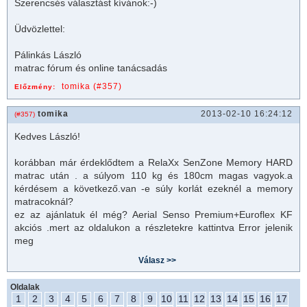
Szerencsés választást kívánok:-)
Üdvözlettel:
Pálinkás László
matrac
fórum és online tanácsadás
tomika (#357)
Előzmény:
tomika
2013-02-10 16:24:12
(#357)
Kedves László!
korábban már érdeklődtem a RelaXx SenZone Memory HARD
matrac
után . a súlyom 110 kg és 180cm magas vagyok.a
kérdésem a következő.van -e súly korlát ezeknél a memory
matrac
oknál?
ez az ajánlatuk él még? Aerial Senso Premium+Euroflex KF
akciós .mert az oldalukon a részletekre kattintva Error jelenik
meg
Oldalak
1
2
3
4
5
6
7
8
9
10
11
12
13
14
15
16
17