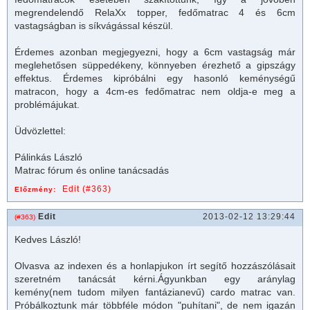
megrendelendő RelaXx topper, fedő
matrac
4 és 6cm
vastagságban is síkvágással készül.
Érdemes azonban megjegyezni, hogy a 6cm vastagság már
meglehetősen süppedékeny, könnyeben érezhető a gipszágy
effektus. Érdemes kipróbálni egy hasonló keménységű
matrac
on, hogy a 4cm-es fedőmatrac nem oldja-e meg a
problémájukat.
Üdvözlettel:
Pálinkás László
Matrac fórum és online tanácsadás
Edit (#363)
Előzmény:
Edit
2013-02-12 13:29:44
(#363)
Kedves László!
Olvasva az indexen és a honlapjukon írt segítő hozzászólásait
szeretném tanácsát kérni.
Ágy
unkban egy aránylag
kemény(nem tudom milyen fantázianevű) cardo
matrac
van.
Próbálkoztunk már többféle módon "puhítani", de nem igazán