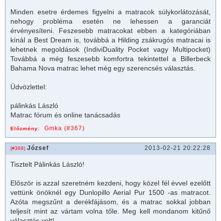
Minden esetre érdemes figyelni a matracok súlykorlátozását,
nehogy probléma esetén ne lehessen a garanciát
érvényesíteni. Feszesebb matracokat ebben a kategóriában
kínál a Best Dream is, továbbá a Hilding zsákrugós matracai is
lehetnek megoldások (IndiviDuality Pocket vagy Multipocket)
Továbbá a még feszesebb komfortra tekintettel a Billerbeck
Bahama Nova matrac lehet még egy szerencsés választás.
Üdvözlettel:
pálinkás László
Matrac fórum és online tanácsadás
Gmka (#367)
Előzmény:
József
2013-02-21 20:22:28
(#369)
Tisztelt
Pálinkás László
!
Először is azzal szeretném kezdeni, hogy közel fél évvel ezelőtt
vettünk önöknél egy Dunlopillo Aerial Pur 1500 -as
matrac
ot.
Azóta megszűnt a derékfájásom, és a
matrac
sokkal jobban
teljesít mint az vártam volna tőle. Meg kell mondanom kitűnő
választás volt!