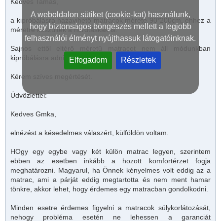
Kedves Tamás,
A weboldalon sütiket (cookie-kat) használunk,
a kipróbálásra hazavihető
matrac
ok mérete 90*200cm, ehhez a
hogy biztonságos böngészés mellett a legjobb
méretre készültek a hordtáskák is.
felhasználói élményt nyújthassuk látogatóinknak.
Sajnos ettől eltérő méretű
matrac
ot nem áll módunkban
kipróbálásra adni.
Elfogadom
Részletek
Kérem szíves megértését.
Üdvözlettel:
Kedves Gmka,
elnézést a késedelmes válaszért, külföldön voltam.
HOgy egy egybe vagy két külön
matrac
legyen, szerintem
ebben az esetben inkább a hozott komfortérzet fogja
meghatározni. Magyarul, ha Önnek kényelmes volt eddig az a
matrac, ami a párját eddig megtartotta és nem ment hamar
tönkre, akkor lehet, hogy érdemes egy matracban gondolkodni.
Minden esetre érdemes figyelni a matracok súlykorlátozását,
nehogy probléma esetén ne lehessen a garanciát