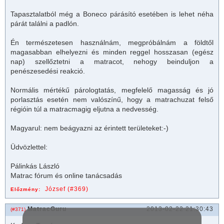
Tapasztalatból még a Boneco párásító esetében is lehet néha
párát találni a padlón.
Én természetesen használnám, megpróbálnám a földtől
magasabban elhelyezni és minden reggel hosszasan (egész
nap) szellőztetni a
matrac
ot, nehogy beinduljon a
penészesedési reakció.
Normális mértékű párologtatás, megfelelő magasság és jó
porlasztás esetén nem valószínű, hogy a matrachuzat felső
régióin túl a matracmagig eljutna a nedvesség.
Magyarul: nem beágyazni az érintett területeket:-)
Üdvözlettel:
Pálinkás László
Matrac fórum és online tanácsadás
József (#369)
Előzmény:
MatracGuru
2013-02-22 21:30:43
(#371)