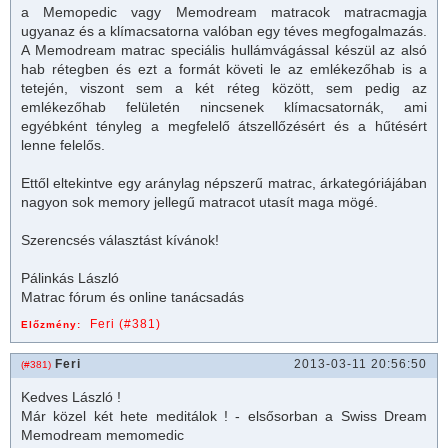
a Memopedic vagy Memodream
matrac
ok
matrac
magja
ugyanaz és a klímacsatorna valóban egy téves megfogalmazás.
A Memodream
matrac
speciális hullámvágással készül az alsó
hab rétegben és ezt a formát követi le az emlékezőhab is a
tetején, viszont sem a két réteg között, sem pedig az
emlékezőhab felületén nincsenek klímacsatornák, ami
egyébként tényleg a megfelelő átszellőzésért és a hűtésért
lenne felelős.
Ettől eltekintve egy aránylag népszerű matrac, árkategóriájában
nagyon sok memory jellegű matracot utasít maga mögé.
Szerencsés választást kívánok!
Pálinkás László
Matrac fórum és online tanácsadás
Feri (#381)
Előzmény:
Feri
2013-03-11 20:56:50
(#381)
Kedves László !
Már közel két hete meditálok ! - elsősorban a Swiss Dream
Memodream memomedic