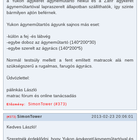
a Yukon ágykeret ágyneműtartó nélkül és a Zafír ágykeret
ágyneműtartóval lapraszerelt állapotban szállíthatók, így szinte
bármilyen ajtón beférnek.
Yukon ágyneműtartós ágyunk sajnos más eset:
-külön a fej -és lábvég
-egybe doboz az ágyneműtartó (140*200*30)
-egybe szerelt az ágyrács (140*200*5)
Normál testsúly mellett a fent említett
matrac
ok alá nem
szükségszerű a rugalmas, farugós ágyrács.
Üdvözlettel:
pálinkás László
matrac
fórum és online tanácsadás
SimonTower (#373)
Előzmény:
SimonTower
2013-02-23 20:06:01
(#373)
Kedves László!
Szeretnék érdeklődni, hogy Yukon ágykeret(ágyneműtartóval és