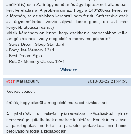
anélkül is) és a Zafír ágyneműtartós ágy lapraszerelt állapotban
kerül-e eladásra. A problémám az, hogy a 140*200-as keret se
a lépcsőn, se az ablakon keresztül nem fér át. Szétszedve csak
az ágyneműtartós verzió aljával lenne gond, de azt már
könyebb átpasszírozni. :)
Másik kérdésem az lenne, hogy ezekhez a
matrac
okhoz kell-e
farugós ácsrács, vagy megfelelő a merev megoldás is? :
- Swiss Dream Sleep Standard
- BodyLine Memory 12+4
- Best Dream Siglo
- RelaXx Memory Classic 12+4
MatracGuru
2013-02-22 21:44:55
(#372)
Kedves József,
örülök, hogy sikerül a megfelelő
matrac
ot kiválasztani.
A párásítók a relatív páratartalom növelésével plusz
nedvességet juttathatnak a
matrac
felületére. Ennek intenzitása,
a párologtatás mértéke, a párásító porlasztása mind-mind
befolyásolni fogja a kicsapódást.