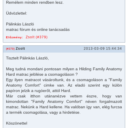
Remélem minden rendben lesz.
Üdvözlettel:
Pálinkás László
matrac
fórum és online tanácsadás
Zsolt (#379)
Előzmény:
Zsolt
2013-03-09 15:44:34
(#379)
Tisztelt
Pálinkás László
,
Meg tudná mondani pontosan milyen a Hilding Family Anatomy
Hard
matrac
jelölése a csomagoláson ?
Egy ilyen
matrac
ot vásároltunk, és a csomagoláson a "Family
Anatomy Comfort" cimke van. Az eladó szerint egy külön
papíron jelzik a rugóerőt, attól Hard.
Már csak itthon utánanézve vettem észre, hogy van
kimondottan "Family Anatomy Comfort" néven forgalmazott
matrac
. Nekünk a Hard kellene. Ha valóban így van, elég furcsa
a termék csomagolása, vagy a hirdetése.
Köszönettel