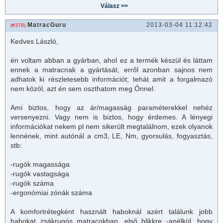
MatracGuru
2013-03-04 11:12:42
(#378)
Kedves László,
én voltam abban a gyárban, ahol ez a termék készül és láttam
ennek a
matrac
nak a gyártását, erről azonban sajnos nem
adhatok ki részletesebb információt; tehát amit a forgalmazó
nem közöl, azt én sem oszthatom meg Önnel.
Ami biztos, hogy az ár/magasság paraméterekkel nehéz
versenyezni. Vagy nem is biztos, hogy érdemes. A lényegi
információkat nekem pl nem sikerült megtalálnom, ezek olyanok
lennének, mint autónál a cm3, LE, Nm, gyorsulás, fogyasztás,
stb:
-rugók magassága
-rugók vastagsága
-rugók száma
-ergonómiai zónák száma
A komfortrétegként használt haboknál azért találunk jobb
habokat zsákrugós
matrac
okban, első blikkre -anélkül, hogy