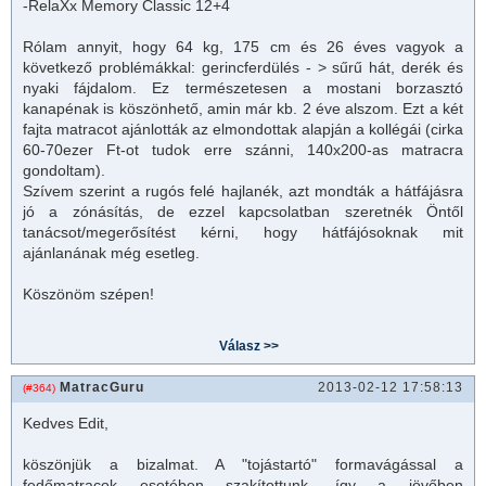
-RelaXx Memory Classic 12+4
Rólam annyit, hogy 64 kg, 175 cm és 26 éves vagyok a
következő problémákkal: gerincferdülés - > sűrű hát, derék és
nyaki fájdalom. Ez természetesen a mostani borzasztó
kanapénak is köszönhető, amin már kb. 2 éve alszom. Ezt a két
fajta
matrac
ot ajánlották az elmondottak alapján a kollégái (cirka
60-70ezer Ft-ot tudok erre szánni, 140x200-as matracra
gondoltam).
Szívem szerint a rugós felé hajlanék, azt mondták a hátfájásra
jó a zónásítás, de ezzel kapcsolatban szeretnék Öntől
tanácsot/megerősítést kérni, hogy hátfájósoknak mit
ajánlanának még esetleg.
Köszönöm szépen!
MatracGuru
2013-02-12 17:58:13
(#364)
Kedves Edit,
köszönjük a bizalmat. A "tojástartó" formavágással a
fedő
matrac
ok esetében szakítottunk, így a jövőben