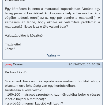
Egy kérdésem is lenne a
matrac
cal kapcsolatban. Vettünk egy
hideg párásító készüléket. Amit sajnos a hely szűke miatt az ágy
végébe tudtunk tenni( az-az egy pár centire a matractól ). A
kérdésem az lenne, hogy okoz-e ez valamiféle problémát a
matracnak? Illetve lesz-e tőle valami baja?
Válaszát előre is köszönöm,
Tisztelettel
József
Tamás
2013-02-21 16:40:20
(#368)
Kedves László!
Szeretnénk hazavinni és kipróbálásra
matrac
ot önöktől, ahogy
olvastam erre lehetőség van egy hordtáskában.
Kérdéseim a következők:
- 160x200
matrac
ot szeretnénk, személyautóba befér-e (össze
lehet-e hajtani a
matrac
ot)?
- a próbáért mennyi kauciót kell fizetni?