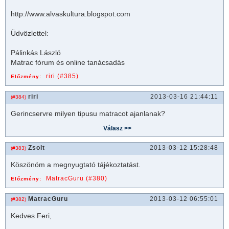
http://www.alvaskultura.blogspot.com
Üdvözlettel:
Pálinkás László
Matrac fórum és online tanácsadás
riri (#385)
Előzmény:
riri
2013-03-16 21:44:11
(#384)
Gerincservre milyen tipusu
matrac
ot ajanlanak?
Zsolt
2013-03-12 15:28:48
(#383)
Köszönöm a megnyugtató tájékoztatást.
MatracGuru (#380)
Előzmény:
MatracGuru
2013-03-12 06:55:01
(#382)
Kedves Feri,