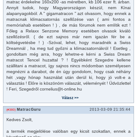
matrac
érdekelne 160x200 -as méretben, kb 106 ezer ft. árban.
Annyit tudok, hogy Magyarországon készül, nem Kínai
alapanyagokból. A " giga
matrac
on " azt olvasom, hogy ennek a
matrac
nak klímacsatornás szellőzése van ( ami fontos a
memóriahab esetében ! ) , de más fórumok nem említik ezt !
Főleg a Relaxx Senzone Memory esetében olvasok kiváló
szellőzésről. ( de ezt sajnos már nem igazán fér be a
költségvetésbe ! ) -Szóval, lehet, hogy maradnék a Swiss
Dreamnál , ha meg tud győzni a klímacsatornákról ! Esetleg ,
gondoltam még arra, hogy lehetne-e kérni a Swiss Dream
matracot Tencel huzattal ? ! Egyébként Szegedre kellene
szállitani a matracot, így sajnos nincs módomban személyesen
megnézni a darabot, de én úgy gondolom, hogy csak néhány
hét ,vagy hónap használat után derül ki, hogy jó volt-e a
választás ! Előre is köszönöm válaszát, véleményét ! Üdvözlettel
! Feri, Szegedről cornelius@t-online.hu
MatracGuru
2013-03-09 21:35:44
(#380)
Kedves Zsolt,
a termék megjelölése valóban egy kicsit szokatlan, ennek a