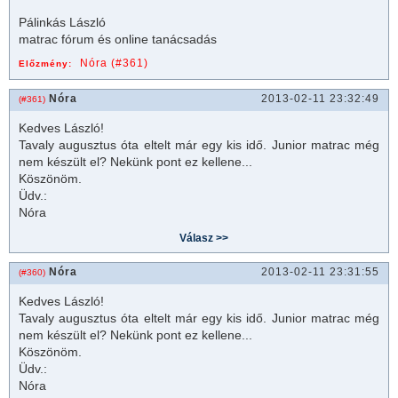
Pálinkás László
matrac
fórum és online tanácsadás
Nóra (#361)
Előzmény:
Nóra
2013-02-11 23:32:49
(#361)
Kedves László!
Tavaly augusztus óta eltelt már egy kis idő. Junior
matrac
még
nem készült el? Nekünk pont ez kellene...
Köszönöm.
Üdv.:
Nóra
Nóra
2013-02-11 23:31:55
(#360)
Kedves László!
Tavaly augusztus óta eltelt már egy kis idő. Junior
matrac
még
nem készült el? Nekünk pont ez kellene...
Köszönöm.
Üdv.:
Nóra