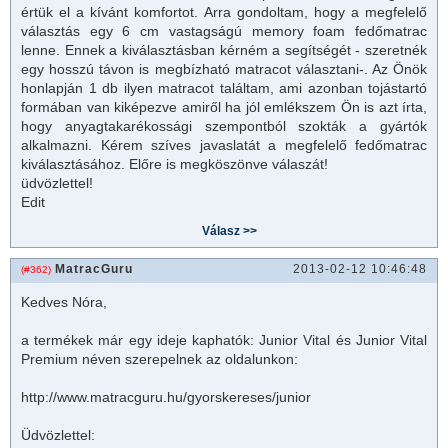
értük el a kívánt komfortot. Arra gondoltam, hogy a megfelelő
választás egy 6 cm vastagságú memory foam fedő
matrac
lenne. Ennek a kiválasztásban kérném a segítségét - szeretnék
egy hosszú távon is megbízható
matrac
ot választani-. Az Önök
honlapján 1 db ilyen matracot találtam, ami azonban tojástartó
formában van kiképezve amiről ha jól emlékszem Ön is azt írta,
hogy anyagtakarékossági szempontból szokták a gyártók
alkalmazni. Kérem szíves javaslatát a megfelelő fedőmatrac
kiválasztásához. Előre is megköszönve válaszát!
üdvözlettel!
Edit
MatracGuru
2013-02-12 10:46:48
(#362)
Kedves Nóra,
a termékek már egy ideje kaphatók: Junior Vital és Junior Vital
Premium néven szerepelnek az oldalunkon:
http://www.
matrac
guru.hu/gyorskereses/junior
Üdvözlettel: