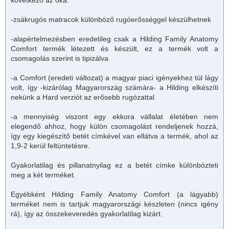
következő az oka:
-zsákrugós
matrac
ok különböző rugóerősséggel készülhetnek
-alapértelmezésben eredetileg csak a Hilding Family Anatomy
Comfort termék létezett és készült, ez a termék volt a
csomagolás szerint is tipizálva
-a Comfort (eredeti változat) a magyar piaci igényekhez túl lágy
volt, így -kizárólag Magyarország számára- a Hilding elkészíti
nekünk a Hard verziót az erősebb rugózattal
-a mennyiség viszont egy ekkora vállalat életében nem
elegendő ahhoz, hogy külön csomagolást rendeljenek hozzá,
így egy kiegészítő betét címkével van ellátva a termék, ahol az
1,9-2 kerül feltüntetésre.
Gyakorlatilag és pillanatnyilag ez a betét címke különbözteti
meg a két terméket.
Egyébként Hilding Family Anatomy Comfort (a lágyabb)
terméket nem is tartjuk magyarországi készleten (nincs igény
rá), így az összekeveredés gyakorlatilag kizárt.