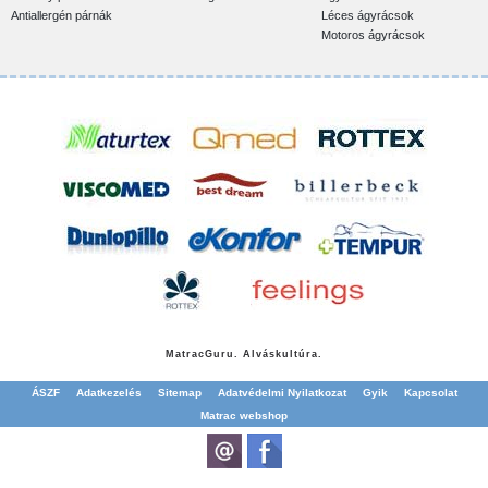
Antiallergén párnák
Léces ágyrácsok
Motoros ágyrácsok
Matrac
Guru. Alváskultúra.
ÁSZF
Adatkezelés
Sitemap
Adatvédelmi Nyilatkozat
Gyik
Kapcsolat
Matrac webshop