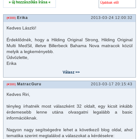
» új hozzászólás írása «
Erika
2013-03-24 12:00:32
(#388)
Kedves László!
Érdeklődnék, hogy a Hilding Original Strong, Hilding Original
Multi MedSil, illetve Billerbeck Bahama Nova
matrac
ok közül
melyik a legkeményebb.
Üdvözlette,
Erika
MatracGuru
2013-03-17 20:15:43
(#386)
Kedves Riri,
tényleg írhatnék most válaszként 32 oldalt, egy kicsit inkább
érdemesebb lenne utána olvasgatni legalább a basic
információknak.
Nagyon nagy segítségedre lehet a következő blog oldal, ahol
tematika szerint megtalálod a válaszokat a kérdésekre: