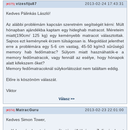
vizesfiju87
2013-02-24 17:43:31
(#375)
Kedves
Pálinkás László
!
Az alábbi problémám kapcsán szeretném segítségét kérni: Múlt
hónapban ajándékba kaptam egy hideghab
matrac
ot. Méreteim
miatt(190cm/ 125 kg) egy keményebb
matrac
ot választottak.
Sajnos ezt keménynek érzem túlságosan is. Megoldást jelenthet
erre a problémára egy 5-6 cm vastag, 45-50 kg/m3 sűrűségű
memory hab fedő
matrac
? Súlyom miatt hasznáhatók-e a
memory fedőmatracok, vagy fennáll az esélye, hogy hónapok
alatt kifekszem őket?
Memory fedőmatracoknál súlykorlátozást nem találtam eddig.
Előre is köszönöm válaszát.
Viktor
MatracGuru
2013-02-23 22:01:00
(#374)
Kedves Simon Tower,