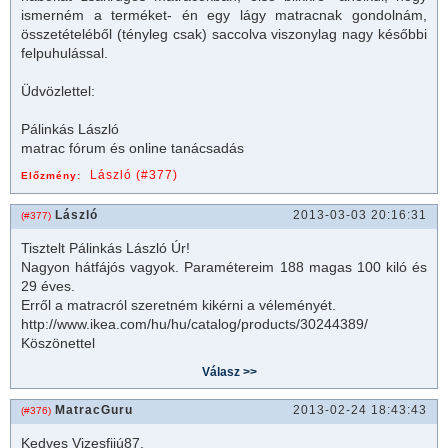
ismerném a terméket- én egy lágy
matrac
nak gondolnám,
összetételéből (tényleg csak) saccolva viszonylag nagy későbbi
felpuhulással.
Üdvözlettel:
Pálinkás László
matrac
fórum és online tanácsadás
László (#377)
Előzmény:
László
2013-03-03 20:16:31
(#377)
Tisztelt
Pálinkás László
Úr!
Nagyon hátfájós vagyok. Paramétereim 188 magas 100 kiló és
29 éves.
Erről a
matrac
ról szeretném kikérni a véleményét.
http://www.ikea.com/hu/hu/catalog/products/30244389/
Köszönettel
MatracGuru
2013-02-24 18:43:43
(#376)
Kedves Vizesfijú87,