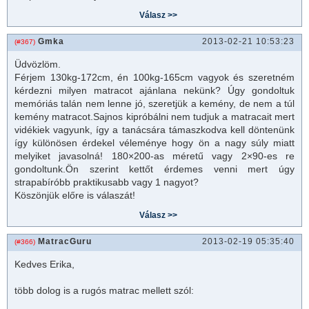
Gmka
2013-02-21 10:53:23
(#367)
Üdvözlöm.
Férjem 130kg-172cm, én 100kg-165cm vagyok és szeretném
kérdezni milyen
matrac
ot ajánlana nekünk? Úgy gondoltuk
memóriás talán nem lenne jó, szeretjük a kemény, de nem a túl
kemény
matrac
ot.Sajnos kipróbálni nem tudjuk a
matrac
ait mert
vidékiek vagyunk, így a tanácsára támaszkodva kell döntenünk
így különösen érdekel véleménye hogy ön a nagy súly miatt
melyiket javasolná! 180×200-as méretű vagy 2×90-es re
gondoltunk.Ön szerint kettőt érdemes venni mert úgy
strapabíróbb praktikusabb vagy 1 nagyot?
Köszönjük előre is válaszát!
MatracGuru
2013-02-19 05:35:40
(#366)
Kedves Erika,
több dolog is a rugós
matrac
mellett szól: