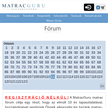
0
Matracguru
Termékek
Kiegészítők
Információk
Tanácsok
Kiemelt akciók
Matrac fórum
Oldalak
1
2
3
4
5
6
7
8
9
10
11
12
13
14
15
16
17
18
19
20
21
22
23
24
25
26
27
28
29
30
31
32
33
34
35
36
37
38
39
40
41
42
43
44
45
46
47
48
49
50
51
52
53
54
55
56
57
58
59
60
61
62
63
64
65
66
67
68
69
70
71
72
73
74
75
76
77
78
79
80
81
82
83
84
85
86
87
88
89
90
91
92
93
94
95
96
97
98
99
100
101
102
103
104
105
106
107
108
109
110
111
112
113
114
115
116
117
118
119
120
121
122
123
R E G I S Z T R Á C I Ó N É L K Ü L !
A MatracGuru matrac
fórum célja egy részt, hogy az elmúlt 10 év tapasztalatával,
hozzáértésével segítsünk Önnek eligazodni kis hazánk matrac-