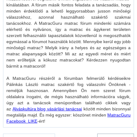
kínálatában. A fórum másik fontos feladata a tanácsadás, hogy
minden érdeklődő a lehető leggyorsabban jusson minőségi
válaszokhoz, azonnal használható szakértő szakmai
tanácsokhoz. A MatracGuru matrac fórum mindenki számára
elérhető és nyilvános, így a matrac és ágykeret területen
szerzett felhasználói tapasztalatok közvetlenül is megoszthatók
egymással a fórumot használók között. Mennyibe kerül egy jobb
minőségű matrac? Melyik irány a helyes és az egészséges a
matrac alapanyagok között? Mi az az egyedi méret és miért
nem erőltetjük a kókusz matracokat? Kérdezzen nyugodtan
bármit a matracoról!
A MatracGuru részéről a fórumban felmerülő kérdéseikre
Pálinkás László matrac szakértő fog válaszolni Önöknek -
reméljük hasznosan. Amennyiben Ön nem szeret fórum
oldalakra írogatni, de mégis használható információra vágyik,
úgy azt a tanácsok menüpontban található cikkek vagy
az
Alváskultúra blog vásárlási tanácsai
között minden bizonnyal
megtalálja majd. És még egyszer: köszönet minden
MatracGuru
Facebook LIKE
-ért!