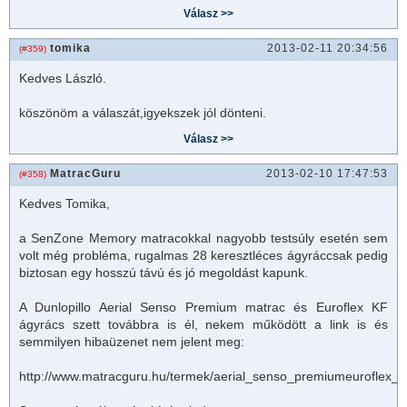
tomika
2013-02-11 20:34:56
(#359)
Kedves László.
köszönöm a válaszát,igyekszek jól dönteni.
MatracGuru
2013-02-10 17:47:53
(#358)
Kedves Tomika,
a SenZone
Memory matrac
okkal nagyobb testsúly esetén sem
volt még probléma, rugalmas 28 keresztléces ágyráccsak pedig
biztosan egy hosszú távú és jó megoldást kapunk.
A Dunlopillo Aerial Senso Premium
matrac
és Euroflex KF
ágyrács szett továbbra is él, nekem működött a link is és
semmilyen hibaüzenet nem jelent meg:
http://www.
matrac
guru.hu/termek/aerial_senso_premiumeuroflex_kf