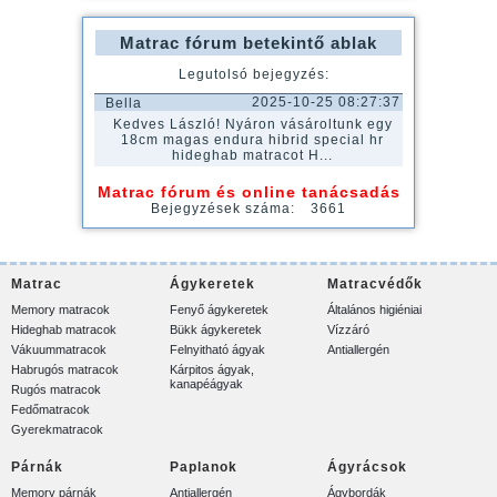
Matrac fórum betekintő ablak
Legutolsó bejegyzés:
2025-10-25 08:27:37
Bella
Kedves László! Nyáron vásároltunk egy
18cm magas endura hibrid special hr
hideghab matracot H...
Matrac fórum és online tanácsadás
Bejegyzések száma:
3661
Matrac
Ágykeretek
Matracvédők
Memory matracok
Fenyő ágykeretek
Általános higiéniai
Hideghab matracok
Bükk ágykeretek
Vízzáró
Vákuummatracok
Felnyitható ágyak
Antiallergén
Habrugós matracok
Kárpitos ágyak,
kanapéágyak
Rugós matracok
Fedőmatracok
Gyerekmatracok
Párnák
Paplanok
Ágyrácsok
Memory párnák
Antiallergén
Ágybordák