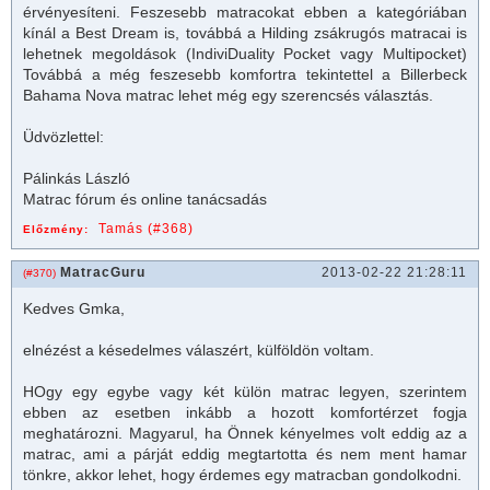
érvényesíteni. Feszesebb matracokat ebben a kategóriában
kínál a Best Dream is, továbbá a Hilding zsákrugós matracai is
lehetnek megoldások (IndiviDuality Pocket vagy Multipocket)
Továbbá a még feszesebb komfortra tekintettel a Billerbeck
Bahama Nova matrac lehet még egy szerencsés választás.
Üdvözlettel:
Pálinkás László
Matrac fórum és online tanácsadás
Tamás (#368)
Előzmény:
MatracGuru
2013-02-22 21:28:11
(#370)
Kedves Gmka,
elnézést a késedelmes válaszért, külföldön voltam.
HOgy egy egybe vagy két külön
matrac
legyen, szerintem
ebben az esetben inkább a hozott komfortérzet fogja
meghatározni. Magyarul, ha Önnek kényelmes volt eddig az a
matrac
, ami a párját eddig megtartotta és nem ment hamar
tönkre, akkor lehet, hogy érdemes egy
matrac
ban gondolkodni.