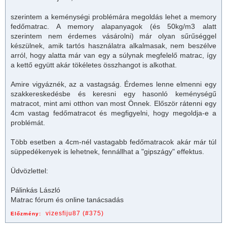
szerintem a keménységi problémára megoldás lehet a memory
fedő
matrac
. A memory alapanyagok (és 50kg/m3 alatt
szerintem nem érdemes vásárolni) már olyan sűrűséggel
készülnek, amik tartós használatra alkalmasak, nem beszélve
arról, hogy alatta már van egy a súlynak megfelelő
matrac
, így
a kettő együtt akár tökéletes összhangot is alkothat.
Amire vigyáznék, az a vastagság. Érdemes lenne elmenni egy
szakkereskedésbe és keresni egy hasonló keménységű
matrac
ot, mint ami otthon van most Önnek. Először rátenni egy
4cm vastag fedőmatracot és megfigyelni, hogy megoldja-e a
problémát.
Több esetben a 4cm-nél vastagabb fedőmatracok akár már túl
süppedékenyek is lehetnek, fennállhat a "gipszágy" effektus.
Üdvözlettel:
Pálinkás László
Matrac fórum és online tanácsadás
vizesfiju87 (#375)
Előzmény: