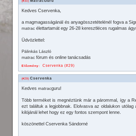
MatracGuru
(#30)
Kedves Cservenka,
a magmagasságánál és anyagösszetételénél fogva a Si
élettartamát egy 26-28 keresztléces rugalmas ágy
matrac
Üdvözlettel:
Pálinkás László
fórum és online tanácsadás
matrac
Cservenka (#29)
Előzmény:
Cservenka
(#29)
Kedves
guru!
matrac
Több terméket is megnéztünk már a párommal, így a 
ezt találtuk a legjobbnak. Elolvasva az oldalukon utólag
kilójánál lehet hogy ez egy fontos szempont lenne.
köszönettel Cservenka Sándorné