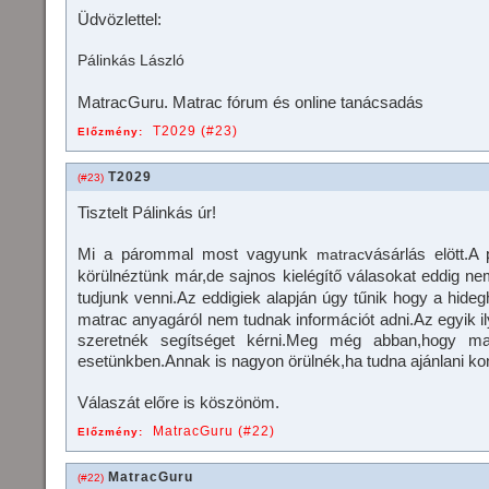
Üdvözlettel:
Pálinkás László
MatracGuru. Matrac fórum és online tanácsadás
T2029 (#23)
Előzmény:
T2029
(#23)
Tisztelt Pálinkás úr!
Mi a párommal most vagyunk
vásárlás elött.
matrac
körülnéztünk már,de sajnos kielégítő válasokat eddig 
tudjunk venni.Az eddigiek alapján úgy tűnik hogy a hide
matrac anyagáról nem tudnak információt adni.Az egyik 
szeretnék segítséget kérni.Meg még abban,hogy mar
esetünkben.Annak is nagyon örülnék,ha tudna ajánlani ko
Válaszát előre is köszönöm.
MatracGuru (#22)
Előzmény:
MatracGuru
(#22)