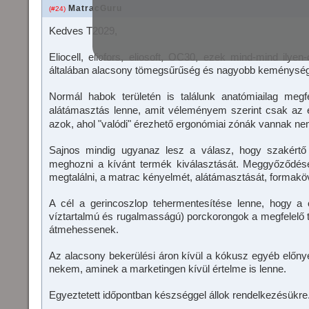
MatracGuru
(#24)
Kedves T2029,
Eliocell, eliofors, eliosoft, OC30, ezek mind-mind ilye
általában alacsony tömegsűrűség és nagyobb keménység 
Normál habok területén is találunk anatómiailag megf
alátámasztás lenne, amit véleményem szerint csak az e
azok, ahol "valódi" érezhető ergonómiai zónák vannak nem
Sajnos mindig ugyanaz lesz a válasz, hogy szakértő
meghozni a kívánt termék kiválasztását. Meggyőződés
megtalálni, a matrac kényelmét, alátámasztását, formakö
A cél a gerincoszlop tehermentesítése lenne, hogy a c
víztartalmú és rugalmasságú) porckorongok a megfelelő 
átmehessenek.
Az alacsony bekerülési áron kívül a kókusz egyéb előnye
nekem, aminek a marketingen kívül értelme is lenne.
Egyeztetett időpontban készséggel állok rendelkezésükre