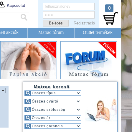
Kapcsolat
0
Regisztráció
elt akciók
Matrac fórum
Outlet termékek
Matrac kereső