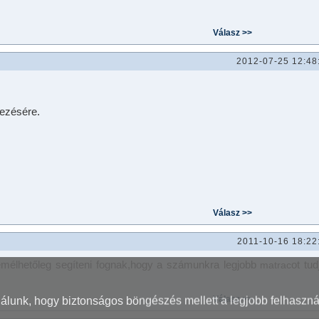
2012-07-25 12:48
kezésére.
2011-10-16 18:22
mélhetőleg segíteni fognak,hogy a számunkra legjobb
ot tud
matrac
nálunk, hogy biztonságos böngészés mellett a legjobb felhaszná