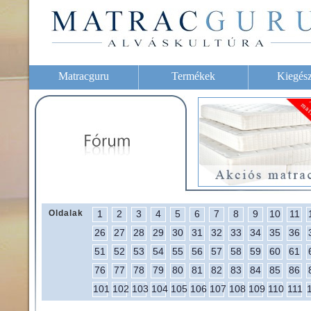
Matracguru
Termékek
Kiegész
Oldalak
1
2
3
4
5
6
7
8
9
10
11
26
27
28
29
30
31
32
33
34
35
36
51
52
53
54
55
56
57
58
59
60
61
76
77
78
79
80
81
82
83
84
85
86
101
102
103
104
105
106
107
108
109
110
111