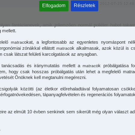
2012-07-25 12:48
Elfogadom
Részletek
n-olyan fantázianevek, amik jellemzően normál poliéter habot takar
mellett.
elelő
okat, a legfontosabb az egyenletes nyomáspont nélk
matrac
rgonómiai zónákkal ellátott
ok alkalmasak, azok közül is c
matrac
 csak látszat felületi karcolgatások az anyagban.
 tanácsadás és iránymutatás mellett a
ok próbálgatása fo
matrac
em, hogy csak hosszas próbálgatás után lehet a megfelelő matra
vetését Önöknek kell megtanulni megérezni.
sigolyák közötti (az életkor előrehaladtával folyamatosan csökk
térfogatnövekedésen, tápanyagfelvételen és regenerációs folyamato
ire az elmúlt 10 évben senkinek sem sikerült még olyan választ ad
.