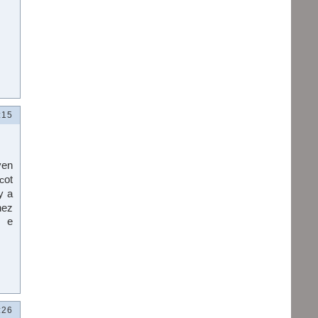
:15
yen
ot
c
y a
hez
t e
:26