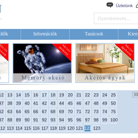
Üzletünk
ítők
Információk
Tanácsok
Kiem
12
13
14
15
16
17
18
19
20
21
22
23
24
25
37
38
39
40
41
42
43
44
45
46
47
48
49
50
62
63
64
65
66
67
68
69
70
71
72
73
74
75
87
88
89
90
91
92
93
94
95
96
97
98
99
100
112
113
114
115
116
117
118
119
120
121
122
123