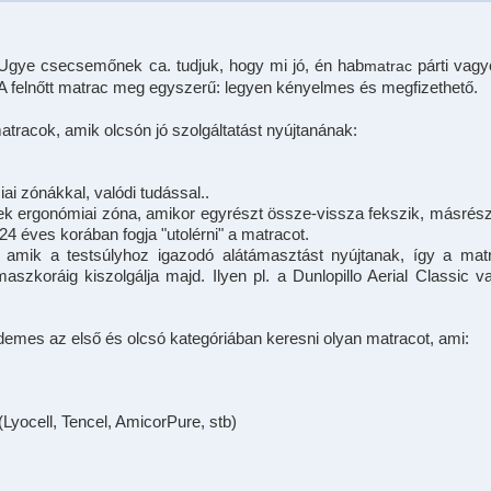
gye csecsemőnek ca. tudjuk, hogy mi jó, én hab
párti vagy
matrac
 A felnőtt matrac meg egyszerű: legyen kényelmes és megfizethető.
matracok, amik olcsón jó szolgáltatást nyújtanának:
i zónákkal, valódi tudással..
ek ergonómiai zóna, amikor egyrészt össze-vissza fekszik, másrész
24 éves korában fogja "utolérni" a matracot.
, amik a testsúlyhoz igazodó alátámasztást nyújtanak, így a mat
aszkoráig kiszolgálja majd. Ilyen pl. a Dunlopillo Aerial Classic v
rdemes az első és olcsó kategóriában keresni olyan matracot, ami:
(Lyocell, Tencel, AmicorPure, stb)