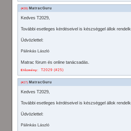
MatracGuru
(#28)
Kedves T2029,
További esetleges kérdéseivel is készséggel állok rendel
Üdvözlettel:
Pálinkás László
Matrac fórum és online tanácsadás.
T2029 (#25)
Előzmény:
MatracGuru
(#27)
Kedves T2029,
További esetleges kérdéseivel is készséggel állok rendel
Üdvözlettel:
Pálinkás László