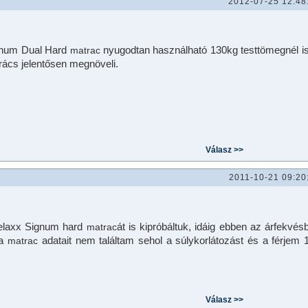
2012-07-25 12:48
gnum Dual Hard
nyugodtan használható 130kg testtömegnél is
matrac
rács jelentősen megnöveli.
2011-10-21 09:20
Relaxx Signum hard
át is kipróbáltuk, idáig ebben az árfekvés
matrac
 a
adatait nem találtam sehol a súlykorlátozást és a férjem 
matrac