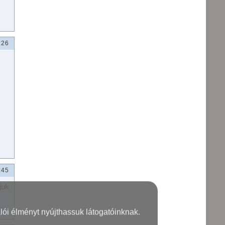
:26
:45
juk
lói élményt nyújthassuk látogatóinknak.