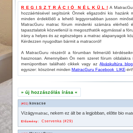
R E G I S Z T R Á C I Ó N É L K Ü L !
A MatracGuru
hozzáértésével segítsünk Önnek eligazodni kis hazánk m
minden érdeklődő a lehető leggyorsabban jusson minősé
MatracGuru matrac fórum mindenki számára elérhető és 
tapasztalatok közvetlenül is megoszthatók egymással a fó
irány a helyes és az egészséges a matrac alapanyagok köz
Kérdezzen nyugodtan bármit a matracoról!
A MatracGuru részéről a fórumban felmerülő kérdéseikr
hasznosan. Amennyiben Ön nem szeret fórum oldalakra ír
menüpontban található cikkek vagy az
Alváskultúra blog
egyszer: köszönet minden
MatracGuru Facebook LIKE
-ért!
» új hozzászólás írása «
kovacse
(#31)
Vízágy
, nekem ez ált be a legjobban, előtte bio
matrac
mat
Cservenka (#29)
Előzmény: