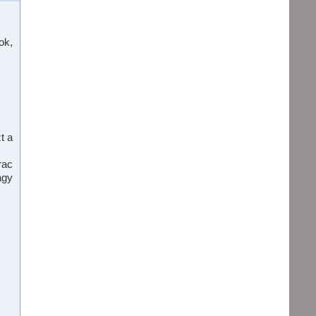
ok,
t a
rac
agy