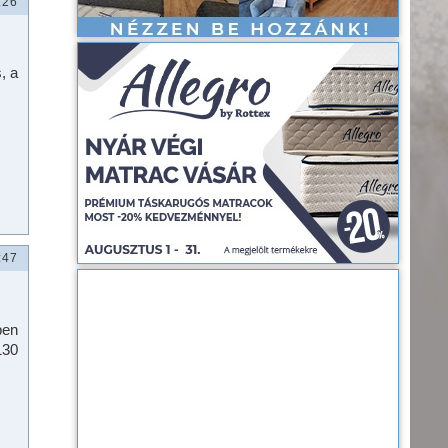
:26
, a
:47
ben
130