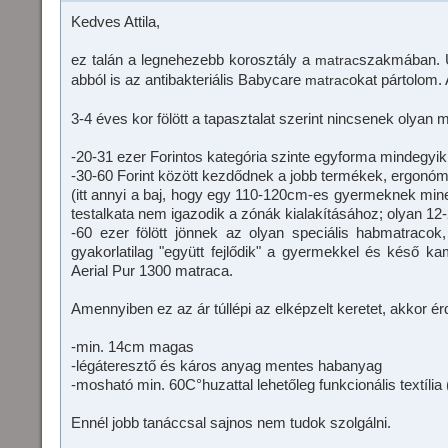
Kedves Attila,
ez talán a legnehezebb korosztály a
szakmában. U
matrac
abból is az antibakteriális Babycare
okat pártolom.
matrac
3-4 éves kor fölött a tapasztalat szerint nincsenek olyan 
-20-31 ezer Forintos kategória szinte egyforma mindegyik
-30-60 Forint között kezdődnek a jobb termékek, ergonómia
(itt annyi a baj, hogy egy 110-120cm-es gyermeknek min
testalkata nem igazodik a zónák kialakításához; olyan 12-
-60 ezer fölött jönnek az olyan speciális habmatracok
gyakorlatilag "együtt fejlődik" a gyermekkel és késő kam
Aerial Pur 1300 matraca.
Amennyiben ez az ár túllépi az elképzelt keretet, akkor é
-min. 14cm magas
-légáteresztő és káros anyag mentes habanyag
-mosható min. 60C°huzattal lehetőleg funkcionális textília 
Ennél jobb tanáccsal sajnos nem tudok szolgálni.