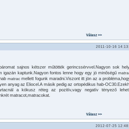
2011-10-16 14:13
A páromat sajnos kétszer műtötték gerincssérvvel.Nagyon sok hel
nem igazán kaptunk.Nagyon fontos lenne hogy egy jó minőségű
matra
ghab
mellett fogunk maradni.Viszont itt jön az a probléma,hog
matrac
ilyen anyag az Eliocel.A másik pedig az ortopédikus hab-OC30.Ezek
tacnál a kókusz réteg az pozitív,vagy negatív tényező lehe
nkrét matracot,matracokat.
2012-07-25 12:48