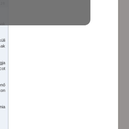
:26
nak
üli
sak
gja
cot
enő
kon
nia