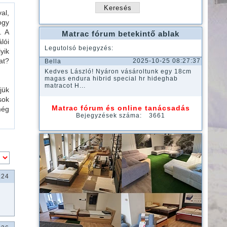
al,
ogy
. A
Matrac fórum betekintő ablak
lói
Legutolsó bejegyzés:
yik
at?
2025-10-25 08:27:37
Bella
Kedves László! Nyáron vásároltunk egy 18cm
magas endura hibrid special hr hideghab
matracot H...
jük
sok
Matrac fórum és online tanácsadás
még
Bejegyzések száma:
3661
:24