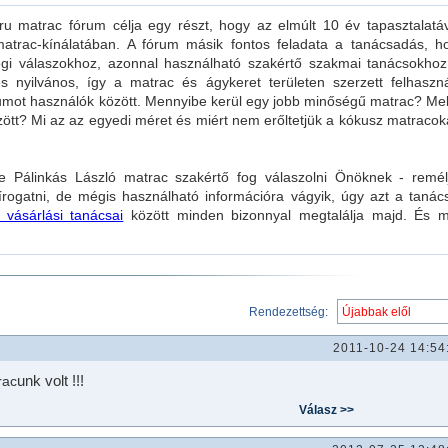
 matrac fórum célja egy részt, hogy az elmúlt 10 év tapasztalatáv
atrac-kínálatában. A fórum másik fontos feladata a tanácsadás, h
gi válaszokhoz, azonnal használható szakértő szakmai tanácsokhoz
nyilvános, így a matrac és ágykeret területen szerzett felhaszná
rumot használók között. Mennyibe kerül egy jobb minőségű matrac? Mel
ött? Mi az az egyedi méret és miért nem erőltetjük a kókusz matracok
e Pálinkás László matrac szakértő fog válaszolni Önöknek - remél
ogatni, de mégis használható információra vágyik, úgy azt a tanác
 vásárlási tanácsai
között minden bizonnyal megtalálja majd. És 
Rendezettség:
2011-10-24 14:54
unk volt !!!
rac