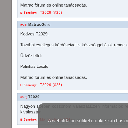
Matrac fórum és online tanácsadás.
T2029 (#25)
Előzmény:
MatracGuru
(#26)
Kedves T2029,
További esetleges kérdéseivel is készséggel állok rendel
Üdvözlettel:
Pálinkás László
Matrac fórum és online tanácsadás.
T2029 (#25)
Előzmény:
T2029
(#25)
Nagyon szépen köszönöm válaszát.Ezen információk re
kiválasztani.
MatracGuru (#24)
Előzmény:
A weboldalon sütiket (cookie-kat) hasz