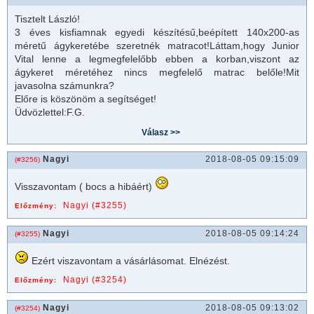
Tisztelt László!
3 éves kisfiamnak egyedi készítésű,beépített 140x200-as
méretű ágykeretébe szeretnék matracot!Láttam,hogy Junior
Vital lenne a legmegfelelőbb ebben a korban,viszont az
ágykeret
méretéhez nincs megfelelő
matrac
belőle!Mit
javasolna számunkra?
Előre is köszönöm a segítséget!
Üdvözlettel:F.G.
Nagyi
2018-08-05 09:15:09
(#3256)
Visszavontam ( bocs a hibáért)
Nagyi (#3255)
Előzmény:
Nagyi
2018-08-05 09:14:24
(#3255)
Ezért viszavontam a vásárlásomat. Elnézést.
Nagyi (#3254)
Előzmény:
Nagyi
2018-08-05 09:13:02
(#3254)