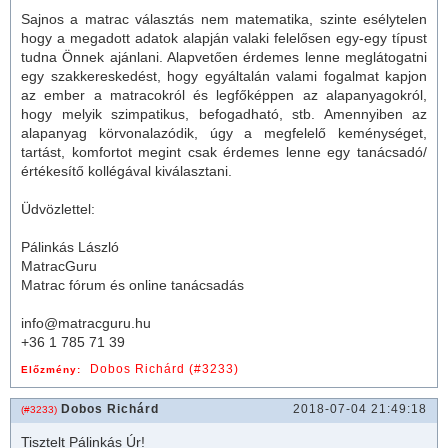
Sajnos a
matrac
választás nem matematika, szinte esélytelen
hogy a megadott adatok alapján valaki felelősen egy-egy típust
tudna Önnek ajánlani. Alapvetően érdemes lenne meglátogatni
egy szakkereskedést, hogy egyáltalán valami fogalmat kapjon
az ember a matracokról és legfőképpen az alapanyagokról,
hogy melyik szimpatikus, befogadható, stb. Amennyiben az
alapanyag körvonalazódik, úgy a megfelelő keménységet,
tartást, komfortot megint csak érdemes lenne egy tanácsadó/
értékesítő kollégával kiválasztani.
Üdvözlettel:
Pálinkás László
MatracGuru
Matrac fórum és online tanácsadás
info@matracguru.hu
+36 1 785 71 39
Dobos Richárd (#3233)
Előzmény:
Dobos Richárd
2018-07-04 21:49:18
(#3233)
Tisztelt Pálinkás Úr!