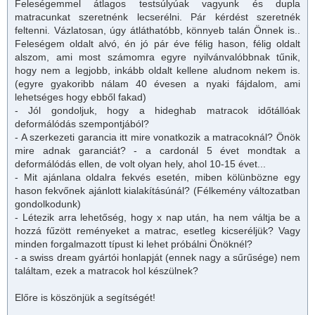
Feleségemmel átlagos testsúlyúak vagyunk és dupla
matracunkat szeretnénk lecserélni. Pár kérdést szeretnék
feltenni. Vázlatosan, úgy átláthatóbb, könnyeb talán Önnek is..
Feleségem oldalt alvó, én jó pár éve félig hason, félig oldalt
alszom, ami most számomra egyre nyilvánvalóbbnak tűnik,
hogy nem a legjobb, inkább oldalt kellene aludnom nekem is.
(egyre gyakoribb nálam 40 évesen a nyaki fájdalom, ami
lehetséges hogy ebből fakad)
- Jól gondoljuk, hogy a hideghab matracok időtállóak
deformálódás szempontjából?
- A szerkezeti garancia itt mire vonatkozik a matracoknál? Önök
mire adnak garanciát? - a cardonál 5 évet mondtak a
deformálódás ellen, de volt olyan hely, ahol 10-15 évet...
- Mit ajánlana oldalra fekvés esetén, miben kölünbözne egy
hason fekvőnek ajánlott kialakításúnál? (Félkemény változatban
gondolkodunk)
- Létezik arra lehetőség, hogy x nap után, ha nem váltja be a
hozzá fűzött reményeket a
matrac
, esetleg kicseréljük? Vagy
minden forgalmazott típust ki lehet próbálni Önöknél?
- a swiss dream gyártói honlapját (ennek nagy a sűrűsége) nem
találtam, ezek a matracok hol készülnek?
Előre is köszönjük a segítségét!