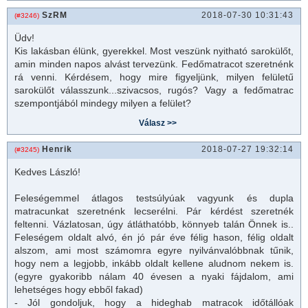
SzRM
2018-07-30 10:31:43
(#3246)
Üdv!
Kis lakásban élünk, gyerekkel. Most veszünk nyitható sarokülőt,
amin minden napos alvást tervezünk. Fedőmatracot szeretnénk
rá venni. Kérdésem, hogy mire figyeljünk, milyen felületű
sarokülőt válasszunk...szivacsos, rugós? Vagy a fedő
matrac
szempontjából mindegy milyen a felület?
Henrik
2018-07-27 19:32:14
(#3245)
Kedves László!
Feleségemmel átlagos testsúlyúak vagyunk és dupla
matracunkat szeretnénk lecserélni. Pár kérdést szeretnék
feltenni. Vázlatosan, úgy átláthatóbb, könnyeb talán Önnek is..
Feleségem oldalt alvó, én jó pár éve félig hason, félig oldalt
alszom, ami most számomra egyre nyilvánvalóbbnak tűnik,
hogy nem a legjobb, inkább oldalt kellene aludnom nekem is.
(egyre gyakoribb nálam 40 évesen a nyaki fájdalom, ami
lehetséges hogy ebből fakad)
- Jól gondoljuk, hogy a hideghab matracok időtállóak