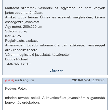
Matracot szeretnék vásárolni az ágyamba, de nem vagyok
jártas ebben a témában.
Amiket tudok leírom Önnek és ezeknek megfelelően, kérem
összegezze javaslatát.
Ágy
méret: 200x220 cm
Súlyom: 93 kg
Kor: 48 év
Foglalkozás: szakács
Amennyiben további információra van szüksége, készséggel
állok rendelkezésére.
Várom megtisztelő javaslatát, köszönettel,
Dobos Richárd
+436765117012
matracguru
2018-07-04 11:29:46
(#3232)
Kedves Péter,
minden további nélkül. A következőket javasolnám a gyorsabb
bonyolítás érdekében: