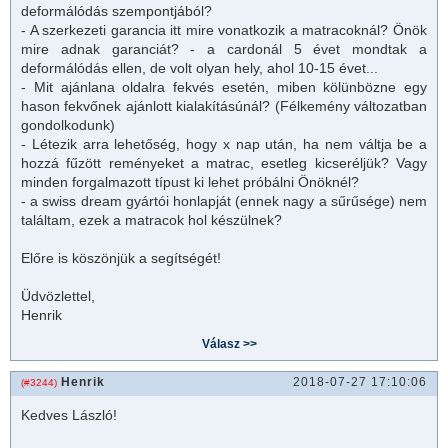
deformálódás szempontjából?
- A szerkezeti garancia itt mire vonatkozik a matracoknál? Önök
mire adnak garanciát? - a cardonál 5 évet mondtak a
deformálódás ellen, de volt olyan hely, ahol 10-15 évet...
- Mit ajánlana oldalra fekvés esetén, miben kölünbözne egy
hason fekvőnek ajánlott kialakításúnál? (Félkemény változatban
gondolkodunk)
- Létezik arra lehetőség, hogy x nap után, ha nem váltja be a
hozzá fűzött reményeket a
matrac
, esetleg kicseréljük? Vagy
minden forgalmazott típust ki lehet próbálni Önöknél?
- a swiss dream gyártói honlapját (ennek nagy a sűrűsége) nem
találtam, ezek a matracok hol készülnek?
Előre is köszönjük a segítségét!
Üdvözlettel,
Henrik
Henrik
2018-07-27 17:10:06
(#3244)
Kedves László!