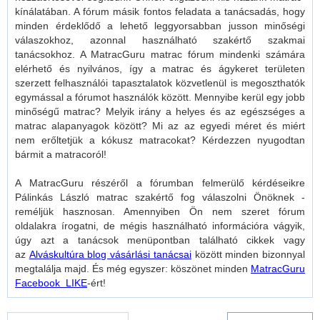
kínálatában. A fórum másik fontos feladata a tanácsadás, hogy
minden érdeklődő a lehető leggyorsabban jusson minőségi
válaszokhoz, azonnal használható szakértő szakmai
tanácsokhoz. A MatracGuru matrac fórum mindenki számára
elérhető és nyilvános, így a matrac és ágykeret területen
szerzett felhasználói tapasztalatok közvetlenül is megoszthatók
egymással a fórumot használók között. Mennyibe kerül egy jobb
minőségű matrac? Melyik irány a helyes és az egészséges a
matrac alapanyagok között? Mi az az egyedi méret és miért
nem erőltetjük a kókusz matracokat? Kérdezzen nyugodtan
bármit a matracoról!
A MatracGuru részéről a fórumban felmerülő kérdéseikre
Pálinkás László matrac szakértő fog válaszolni Önöknek -
reméljük hasznosan. Amennyiben Ön nem szeret fórum
oldalakra írogatni, de mégis használható információra vágyik,
úgy azt a tanácsok menüpontban található cikkek vagy
az
Alváskultúra blog vásárlási tanácsai
között minden bizonnyal
megtalálja majd. És még egyszer: köszönet minden
MatracGuru
Facebook LIKE
-ért!