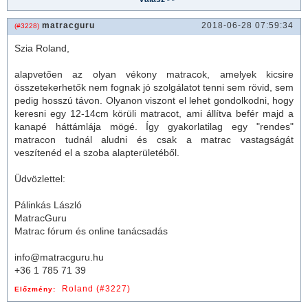
matracguru
2018-06-28 07:59:34
(#3228)
Szia Roland,
alapvetően az olyan vékony matracok, amelyek kicsire
összetekerhetők nem fognak jó szolgálatot tenni sem rövid, sem
pedig hosszú távon. Olyanon viszont el lehet gondolkodni, hogy
keresni egy 12-14cm körüli matracot, ami állítva befér majd a
kanapé háttámlája mögé. Így gyakorlatilag egy "rendes"
matracon tudnál aludni és csak a
matrac
vastagságát
veszítenéd el a szoba alapterületéből.
Üdvözlettel:
Pálinkás László
MatracGuru
Matrac fórum és online tanácsadás
info@matracguru.hu
+36 1 785 71 39
Roland (#3227)
Előzmény: