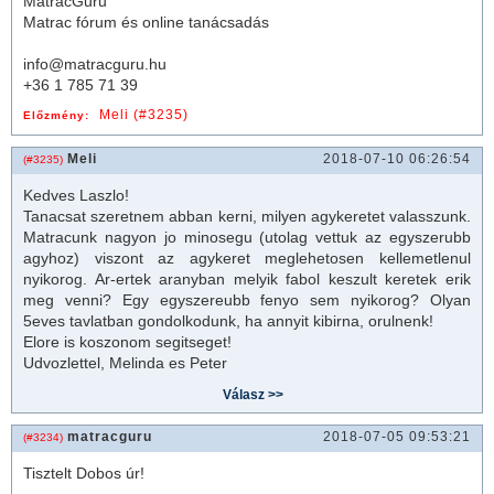
MatracGuru
Matrac fórum és online tanácsadás
info@matracguru.hu
+36 1 785 71 39
Meli (#3235)
Előzmény:
Meli
2018-07-10 06:26:54
(#3235)
Kedves Laszlo!
Tanacsat szeretnem abban kerni, milyen agykeretet valasszunk.
Matracunk nagyon jo minosegu (utolag vettuk az egyszerubb
agyhoz) viszont az agykeret meglehetosen kellemetlenul
nyikorog. Ar-ertek aranyban melyik fabol keszult keretek erik
meg venni? Egy egyszereubb fenyo sem nyikorog? Olyan
5eves tavlatban gondolkodunk, ha annyit kibirna, orulnenk!
Elore is koszonom segitseget!
Udvozlettel, Melinda es Peter
matracguru
2018-07-05 09:53:21
(#3234)
Tisztelt Dobos úr!