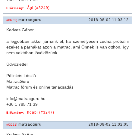
Ági (#3249)
Előzmény:
matracguru
2018-08-02 11:03:12
(#3252)
Kedves Gábor,
a legjobban akkor járnánk el, ha személyesen zudná próbálni
ezeket a párnákat azon a
matrac
, ami Önnek is van otthon, így
nem vaktában lövöldözünk.
Üdvözlettel:
Pálinkás László
MatracGuru
Matrac fórum és online tanácsadás
info@matracguru.hu
+36 1 785 71 39
hgabi (#3247)
Előzmény:
matracguru
2018-08-02 11:02:05
(#3251)
Kedves SzRm,