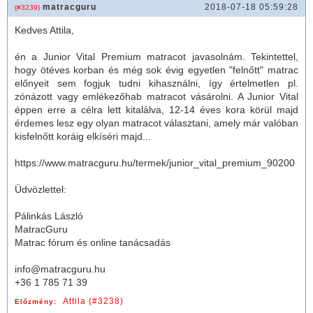
matracguru
2018-07-18 05:59:28
(#3239)
Kedves Attila,
én a Junior Vital Premium matracot javasolnám. Tekintettel,
hogy ötéves korban és még sok évig egyetlen "felnőtt"
matrac
előnyeit sem fogjuk tudni kihasználni, így értelmetlen pl.
zónázott vagy emlékezőhab matracot vásárolni. A Junior Vital
éppen erre a célra lett kitalálva, 12-14 éves kora körül majd
érdemes lesz egy olyan matracot választani, amely már valóban
kisfelnőtt koráig elkíséri majd...
https://www.matracguru.hu/termek/junior_vital_premium_90200
Üdvözlettel:
Pálinkás László
MatracGuru
Matrac fórum és online tanácsadás
info@matracguru.hu
+36 1 785 71 39
Attila (#3238)
Előzmény: