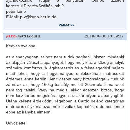
ajándékozni,le tudjuk e bonyulitani Önnök üzletén
keresztül.Fizetés/Szálitás, stb.?
peter kuno
E-Mail: p-v@kuno-berlin.de
matracguru
2018-06-30 13:39:17
(#3230)
Kedves Avalona,
az alapanyagban sajnos nem tudok segíteni, hiszen mindenki
az alapján választ alapanyagot, hogy melyik az a közeg amelyik
számára komfortos. A légáteresztés és a felmelegedési hajlam
miatt lehet, hogy a hagyományos emlékezőhab matracokat
érdemes lenne kerülni. Amit viszont nagy biztonsággal ki tudunk
zárni az az, hogy 160kg testsúly mellett 20cm alatti matracot
nem fog találni. Vagy ha mégis, akkor egészen biztos, hogy
nem lesz tartós megoldás legyen az akármilyen alapanyagból.
Utána kellene érdeklődni, régebben a Cardo belépő kategóriás
matraci is súlykorlátozás nélkül voltak kaphatók, érdemes lenne
ebbe az irányba elmenni.
Üdvözlettel: