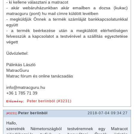
- ki kellene választani a matracot
- akár webáruházunkban akár emailben a dozsa (kukac)
matracguru (pont) hu mail címre küldött levélben
- megküldjük Önnek a termék számláját bankkapcsolatunkkal
együtt
- a termék beérkezése után a megküldött elérhetőségen
felvesszük a kapcsolatot a testvérével a szállítás egyeztetése
végett
Üdvözlettel:
Pálinkás László
MatracGuru
Matrac fórum és online tanácsadás
info@matracguru.hu
+36 1 785 71 39
Peter berlinböl (#3231)
Előzmény:
Peter berlinböl
2018-07-04 09:34:27
(#3231)
Hallo,
szeretnék Németországból testvéremnek egy Matracot