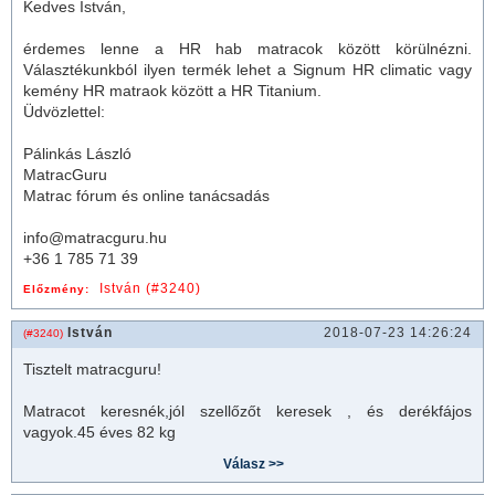
Kedves István,
érdemes lenne a HR hab matracok között körülnézni.
Választékunkból ilyen termék lehet a Signum HR climatic vagy
kemény HR matraok között a HR Titanium.
Üdvözlettel:
Pálinkás László
MatracGuru
Matrac fórum és online tanácsadás
info@matracguru.hu
+36 1 785 71 39
István (#3240)
Előzmény:
István
2018-07-23 14:26:24
(#3240)
Tisztelt matracguru!
Matracot keresnék,jól szellőzőt keresek , és derékfájos
vagyok.45 éves 82 kg