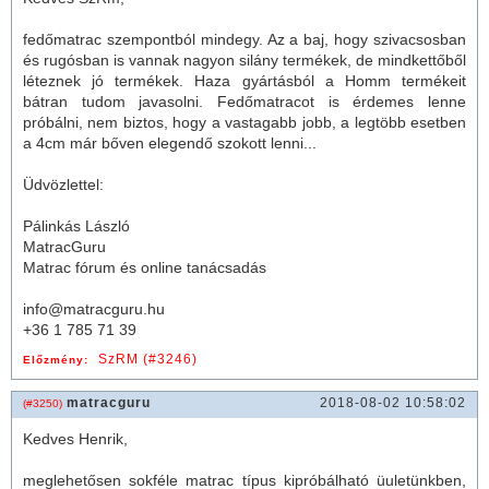
fedő
matrac
szempontból mindegy. Az a baj, hogy szivacsosban
és rugósban is vannak nagyon silány termékek, de mindkettőből
léteznek jó termékek. Haza gyártásból a Homm termékeit
bátran tudom javasolni. Fedőmatracot is érdemes lenne
próbálni, nem biztos, hogy a vastagabb jobb, a legtöbb esetben
a 4cm már bőven elegendő szokott lenni...
Üdvözlettel:
Pálinkás László
MatracGuru
Matrac fórum és online tanácsadás
info@matracguru.hu
+36 1 785 71 39
SzRM (#3246)
Előzmény:
matracguru
2018-08-02 10:58:02
(#3250)
Kedves Henrik,
meglehetősen sokféle
matrac
típus kipróbálható üuletünkben,