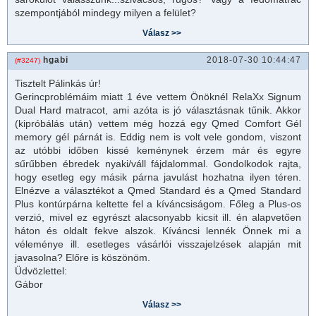
szempontjából mindegy milyen a felület?
hgabi
2018-07-30 10:44:47
(#3247)
Tisztelt Pálinkás úr!
Gerincproblémáim miatt 1 éve vettem Önöknél RelaXx Signum
Dual Hard matracot, ami azóta is jó választásnak tűnik. Akkor
(kipróbálás után) vettem még hozzá egy Qmed Comfort Gél
memory gél párnát is. Eddig nem is volt vele gondom, viszont
az utóbbi időben kissé keménynek érzem már és egyre
sűrűbben ébredek nyaki/váll fájdalommal. Gondolkodok rajta,
hogy esetleg egy másik párna javulást hozhatna ilyen téren.
Elnézve a választékot a Qmed Standard és a Qmed Standard
Plus kontúrpárna keltette fel a kíváncsiságom. Főleg a Plus-os
verzió, mivel ez egyrészt alacsonyabb kicsit ill. én alapvetően
háton és oldalt fekve alszok. Kíváncsi lennék Önnek mi a
véleménye ill. esetleges vásárlói visszajelzések alapján mit
javasolna? Előre is köszönöm.
Üdvözlettel:
Gábor