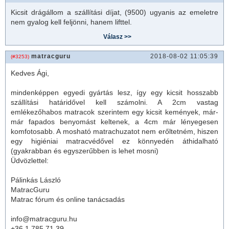
Kicsit drágállom a szállítási díjat, (9500) ugyanis az emeletre
nem gyalog kell feljönni, hanem lifttel.
matracguru
2018-08-02 11:05:39
(#3253)
Kedves Ági,
mindenképpen egyedi gyártás lesz, így egy kicsit hosszabb
szállítási határidővel kell számolni. A 2cm vastag
emlékezőhabos matracok szerintem egy kicsit kemények, már-
már fapados benyomást keltenek, a 4cm már lényegesen
komfotosabb. A mosható matrachuzatot nem erőltetném, hiszen
egy higiéniai matracvédővel ez könnyedén áthidalható
(gyakrabban és egyszerűbben is lehet mosni)
Üdvözlettel:
Pálinkás László
MatracGuru
Matrac fórum és online tanácsadás
info@matracguru.hu
+36 1 785 71 39