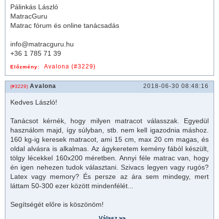
Pálinkás László
MatracGuru
Matrac fórum és online tanácsadás
info@matracguru.hu
+36 1 785 71 39
Avalona (#3229)
Előzmény:
Avalona
2018-06-30 08:48:16
(#3229)
Kedves László!
Tanácsot kérnék, hogy milyen matracot válasszak. Egyedül
használom majd, így súlyban, stb. nem kell igazodnia máshoz.
160 kg-ig keresek matracot, ami 15 cm, max 20 cm magas, és
oldal alvásra is alkalmas. Az ágykeretem kemény fából készült,
tölgy lécekkel 160x200 méretben. Annyi féle
matrac
van, hogy
én igen nehezen tudok választani. Szivacs legyen vagy rugós?
Latex vagy memory? És persze az ára sem mindegy, mert
láttam 50-300 ezer között mindenfélét...
Segítségét előre is köszönöm!