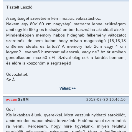
Tisztelt László!
A segítségét szeretném kérni
matrac
választáshoz.
Nekem egy 80x160 cm nagyságú matracra lenne szükségem
amit egy kb.65kg-os testsúlyú ember használna aki oldalt alszik.
Mindenképpen memory habos hideghab félkemény változatot
szeretnék, de nem tudom hogy milyen magasságú (15,16,18
cm)lenne ideális és tartós? A memory hab 2cm vagy 4 cm
legyen? Levenető huzatosat válasszak, vagy ne? Az ár amiben
gondolkodom max.50 eFt. Szóval elég sok a kérdés bennem,
és előre is köszönöm a segítségét!
Üdvözlettel:
Sz.Á.
SzRM
2018-07-30 10:46:10
(#3248)
Üdv!
Kis lakásban élünk, gyerekkel. Most veszünk nyitható sarokülőt,
amin minden napos alvást tervezünk. Fedőmatracot szeretnénk
rá venni. Kérdésem, hogy mire figyeljünk, milyen felületű
sarokülőt válasszunk...szivacsos, rugós? Vagy a fedő
matrac