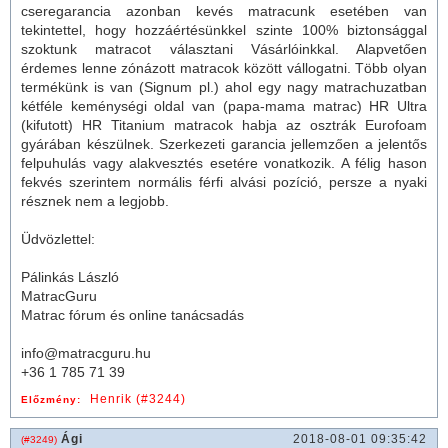
cseregarancia azonban kevés matracunk esetében van
tekintettel, hogy hozzáértésünkkel szinte 100% biztonsággal
szoktunk matracot választani Vásárlóinkkal. Alapvetően
érdemes lenne zónázott matracok között vállogatni. Több olyan
termékünk is van (Signum pl.) ahol egy nagy matrachuzatban
kétféle keménységi oldal van (papa-mama matrac) HR Ultra
(kifutott) HR Titanium matracok habja az osztrák Eurofoam
gyárában készülnek. Szerkezeti garancia jellemzően a jelentős
felpuhulás vagy alakvesztés esetére vonatkozik. A félig hason
fekvés szerintem normális férfi alvási pozíció, persze a nyaki
résznek nem a legjobb.
Üdvözlettel:
Pálinkás László
MatracGuru
Matrac fórum és online tanácsadás
info@matracguru.hu
+36 1 785 71 39
Henrik (#3244)
Előzmény:
Ági
2018-08-01 09:35:42
(#3249)