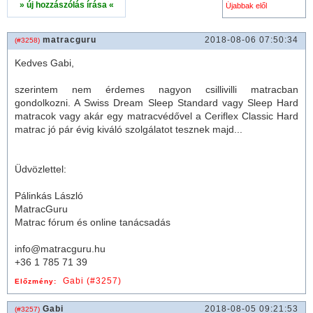
» új hozzászólás írása «
matracguru
2018-08-06 07:50:34
(#3258)
Kedves Gabi,
szerintem nem érdemes nagyon csillivilli matracban
gondolkozni. A Swiss Dream Sleep Standard vagy Sleep Hard
matracok vagy akár egy matracvédővel a
Ceriflex
Classic Hard
matrac
jó pár évig kiváló szolgálatot tesznek majd...
Üdvözlettel:
Pálinkás László
MatracGuru
Matrac fórum és online tanácsadás
info@matracguru.hu
+36 1 785 71 39
Gabi (#3257)
Előzmény:
Gabi
2018-08-05 09:21:53
(#3257)