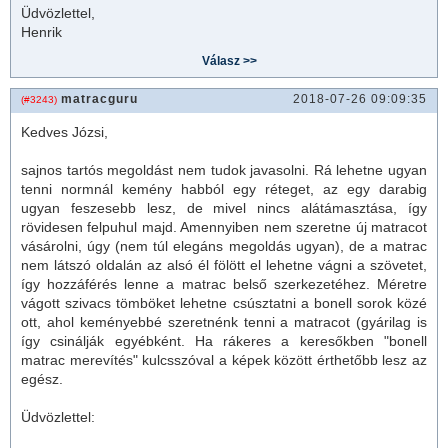
Üdvözlettel,
Henrik
matracguru
2018-07-26 09:09:35
(#3243)
Kedves Józsi,
sajnos tartós megoldást nem tudok javasolni. Rá lehetne ugyan
tenni normnál kemény habból egy réteget, az egy darabig
ugyan feszesebb lesz, de mivel nincs alátámasztása, így
rövidesen felpuhul majd. Amennyiben nem szeretne új matracot
vásárolni, úgy (nem túl elegáns megoldás ugyan), de a
matrac
nem látszó oldalán az alsó él fölött el lehetne vágni a szövetet,
így hozzáférés lenne a
matrac
belső szerkezetéhez. Méretre
vágott szivacs tömböket lehetne csúsztatni a bonell sorok közé
ott, ahol keményebbé szeretnénk tenni a matracot (gyárilag is
így csinálják egyébként. Ha rákeres a keresőkben "bonell
matrac
merevítés" kulcsszóval a képek között érthetőbb lesz az
egész.
Üdvözlettel: