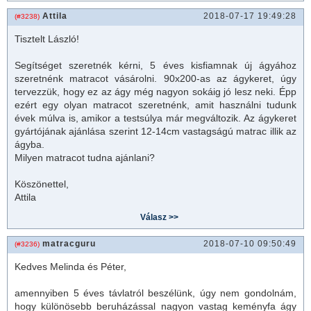
Attila
2018-07-17 19:49:28
(#3238)
Tisztelt László!
Segítséget szeretnék kérni, 5 éves kisfiamnak új ágyához
szeretnénk matracot vásárolni. 90x200-as az ágykeret, úgy
tervezzük, hogy ez az ágy még nagyon sokáig jó lesz neki. Épp
ezért egy olyan matracot szeretnénk, amit használni tudunk
évek múlva is, amikor a testsúlya már megváltozik. Az
ágykeret
gyártójának ajánlása szerint 12-14cm vastagságú
matrac
illik az
ágyba.
Milyen matracot tudna ajánlani?
Köszönettel,
Attila
matracguru
2018-07-10 09:50:49
(#3236)
Kedves Melinda és Péter,
amennyiben 5 éves távlatról beszélünk, úgy nem gondolnám,
hogy különösebb beruházással nagyon vastag keményfa ágy