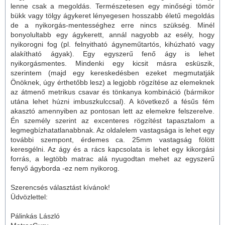
lenne csak a megoldás. Természetesen egy minőségi tömör
bükk vagy tölgy
ágykeret
lényegesen hosszabb életű megoldás
de a nyikorgás-mentességhez erre nincs szükség. Minél
bonyolultabb egy ágykerett, annál nagyobb az esély, hogy
nyikorogni fog (pl. felnyitható ágyneműtartós, kihúzható vagy
alakítható ágyak). Egy egyszerű fenő ágy is lehet
nyikorgásmentes. Mindenki egy kicsit másra esküszik,
szerintem (majd egy kereskedésben ezeket megmutatják
Önöknek, úgy érthetőbb lesz) a legjobb rögzítése az elemeknek
az átmenő metrikus csavar és tönkanya kombináció (bármikor
utána lehet húzni imbuszkulccsal). A következő a fésűs fém
akasztó amennyiben az pontosan lett az elemekre felszerelve.
Én személy szerint az excenteres rögzítést tapasztalom a
legmegbízhatatlanabbnak. Az oldalelem vastagsága is lehet egy
további szempont, érdemes ca. 25mm vastagság fölött
keresgélni. Az ágy és a rács kapcsolata is lehet egy kikorgási
forrás, a legtöbb
matrac
alá nyugodtan mehet az egyszerű
fenyő ágyborda -ez nem nyikorog.
Szerencsés választást kívánok!
Üdvözlettel:
Pálinkás László