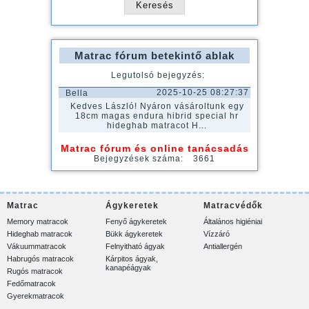
Matrac fórum betekintő ablak
Legutolsó bejegyzés:
2025-10-25 08:27:37
Bella
Kedves László! Nyáron vásároltunk egy
18cm magas endura hibrid special hr
hideghab matracot H...
Matrac fórum és online tanácsadás
Bejegyzések száma:
3661
Matrac
Ágykeretek
Matracvédők
Memory matracok
Fenyő ágykeretek
Általános higiéniai
Hideghab matracok
Bükk ágykeretek
Vízzáró
Vákuummatracok
Felnyitható ágyak
Antiallergén
Habrugós matracok
Kárpitos ágyak,
kanapéágyak
Rugós matracok
Fedőmatracok
Gyerekmatracok