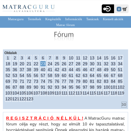
0
Matracguru
Termékek
Kiegészítők
Információk
Tanácsok
Kiemelt akciók
Matrac fórum
Oldalak
1
2
3
4
5
6
7
8
9
10
11
12
13
14
15
16
17
18
19
20
21
22
23
24
25
26
27
28
29
30
31
32
33
34
35
36
37
38
39
40
41
42
43
44
45
46
47
48
49
50
51
52
53
54
55
56
57
58
59
60
61
62
63
64
65
66
67
68
69
70
71
72
73
74
75
76
77
78
79
80
81
82
83
84
85
86
87
88
89
90
91
92
93
94
95
96
97
98
99
100
101
102
103
104
105
106
107
108
109
110
111
112
113
114
115
116
117
118
119
120
121
122
123
R E G I S Z T R Á C I Ó N É L K Ü L !
A MatracGuru matrac
fórum célja egy részt, hogy az elmúlt 10 év tapasztalatával,
hozzáértésével segítsünk Önnek eligazodni kis hazánk matrac-