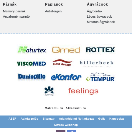
Párnák
Paplanok
Ágyrácsok
Memory párnák
Antiallergén
Ágybordák
Antiallergén párnák
Léces ágyrácsok
Motoros ágyrácsok
Matrac
Guru. Alváskultúra.
ÁSZF
Adatkezelés
Sitemap
Adatvédelmi Nyilatkozat
Gyik
Kapcsolat
Matrac webshop