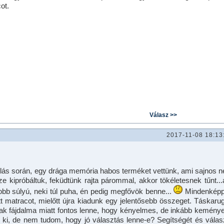
ot.
2017-11-08 18:13
lás során, egy drága memória habos terméket vettünk, ami sajnos 
ze kipróbáltuk, feküdtünk rajta párommal, akkor tökéletesnek tűnt..
obb súlyú, neki túl puha, én pedig megfővök benne...
Mindenkép
tt matracot, mielőtt újra kiadunk egy jelentősebb összeget. Táskaru
llak fájdalma miatt fontos lenne, hogy kényelmes, de inkább kemény
em ki, de nem tudom, hogy jó választás lenne-e? Segítségét és válas