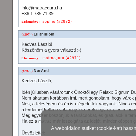
info@matracguru.hu
+36 1 785 71 39
sophie (#2972)
Előzmény:
Lilithliliom
(#2974)
Kedves László!
Köszönöm a gyors választ! :-)
matracguru (#2971)
Előzmény:
NorAnd
(#2973)
Kedves László,
Idén júliusban vásároltunk Önöktől egy Relaxx Signum D
Nem akartam korábban írni, mert gondoltam, hogy várok p
Nos, a feleségem és én is elégedettek vagyunk. Nincs re
a térdemet kellene valahogy lecserélni egy újra, és minde
Még egyszer köszönjük a tanácsokat, és gratulálok a ter
Ha ez a
már leszolgálta az idejét, mindenképpen 
matrac
A weboldalon sütiket (cookie-kat) hasz
Üdvözlettel: