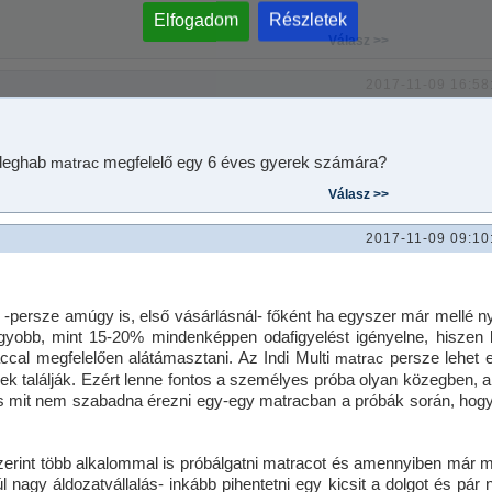
Elfogadom
Részletek
2017-11-09 16:58
ideghab
megfelelő egy 6 éves gyerek számára?
matrac
2017-11-09 09:10
-persze amúgy is, első vásárlásnál- főként ha egyszer már mellé ny
gyobb, mint 15-20% mindenképpen odafigyelést igényelne, hiszen 
accal megfelelően alátámasztani. Az Indi Multi
persze lehet 
matrac
ek találják. Ezért lenne fontos a személyes próba olyan közegben, a
és mit nem szabadna érezni egy-egy matracban a próbák során, hog
erint több alkalommal is próbálgatni matracot és amennyiben már 
nagy áldozatvállalás- inkább pihentetni egy kicsit a dolgot és pár 