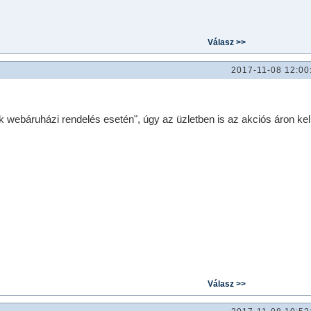
2017-11-08 12:00
 webáruházi rendelés esetén", úgy az üzletben is az akciós áron kell