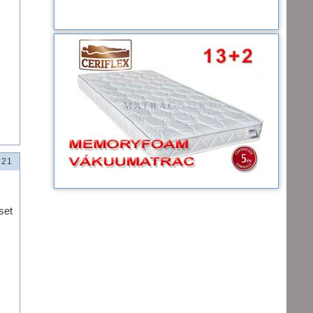
:21
set