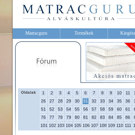
Matracguru
Termékek
Kiegész
Oldalak
1
2
3
4
5
6
7
8
9
10
11
26
27
28
29
30
31
32
33
34
35
36
51
52
53
54
55
56
57
58
59
60
61
76
77
78
79
80
81
82
83
84
85
86
101
102
103
104
105
106
107
108
109
110
111