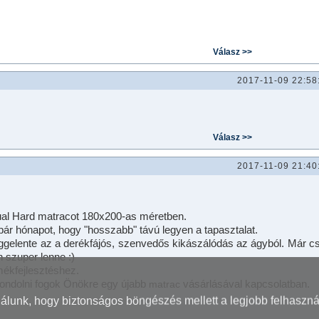
2017-11-09 22:58
2017-11-09 21:40
ual Hard matracot 180x200-as méretben.
ár hónapot, hogy "hosszabb" távú legyen a tapasztalat.
ggelente az a derékfájós, szenvedős kikászálódás az ágyból. Már c
n szuper lenne :)
mékfejlesztéshez.
gondolni fogok Önökre egy újabb
vásárlásával kapcsolatban.
matrac
nálunk, hogy biztonságos böngészés mellett a legjobb felhaszná