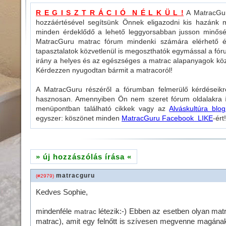
R E G I S Z T R Á C I Ó N É L K Ü L !
A MatracGuru
hozzáértésével segítsünk Önnek eligazodni kis hazánk m
minden érdeklődő a lehető leggyorsabban jusson minősé
MatracGuru matrac fórum mindenki számára elérhető és 
tapasztalatok közvetlenül is megoszthatók egymással a fó
irány a helyes és az egészséges a matrac alapanyagok köz
Kérdezzen nyugodtan bármit a matracoról!
A MatracGuru részéről a fórumban felmerülő kérdéseikr
hasznosan. Amennyiben Ön nem szeret fórum oldalakra ír
menüpontban található cikkek vagy az
Alváskultúra blog
egyszer: köszönet minden
MatracGuru Facebook LIKE
-ért!
» új hozzászólás írása «
matracguru
(#2979)
Kedves Sophie,
mindenféle
létezik:-) Ebben az esetben olyan matr
matrac
matrac), amit egy felnőtt is szívesen megvenne magána