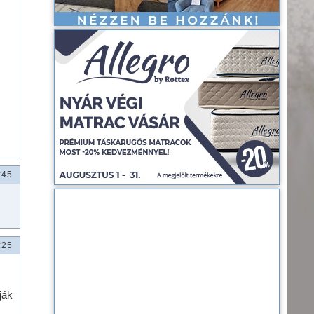
:45
:25
ják