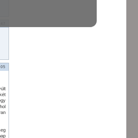
:47
:05
últ
két
egy
hol
yan
meg
nap