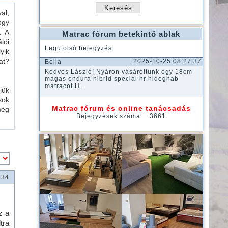
al,
ogy
. A
Matrac fórum betekintő ablak
lói
Legutolsó bejegyzés:
yik
at?
2025-10-25 08:27:37
Bella
Kedves László! Nyáron vásároltunk egy 18cm
magas endura hibrid special hr hideghab
matracot H...
jük
sok
Matrac fórum és online tanácsadás
még
Bejegyzések száma:
3661
:34
z a
tra