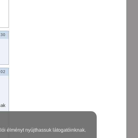
:30
:02
sak
lói élményt nyújthassuk látogatóinknak.