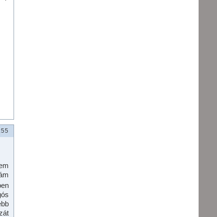
:55
nem
.ám
pen
gós
ebb
zát