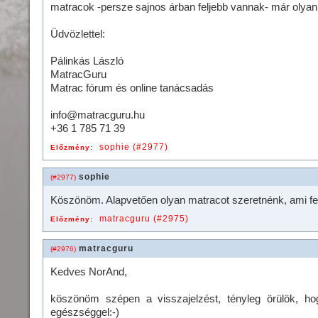
matracok -persze sajnos árban feljebb vannak- már olyan
Üdvözlettel:
Pálinkás László
MatracGuru
Matrac fórum és online tanácsadás
info@matracguru.hu
+36 1 785 71 39
sophie (#2977)
Előzmény:
sophie
(#2977)
Köszönöm. Alapvetően olyan matracot szeretnénk, ami fel
matracguru (#2975)
Előzmény:
matracguru
(#2976)
Kedves NorAnd,
köszönöm szépen a visszajelzést, tényleg örülök, ho
egészséggel:-)