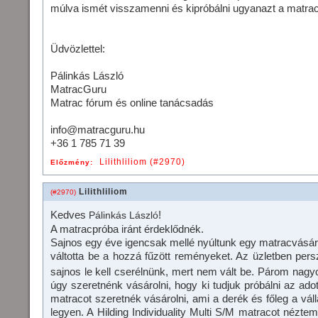
múlva ismét visszamenni és kipróbálni ugyanazt a matrac
Üdvözlettel:
Pálinkás László
MatracGuru
Matrac fórum és online tanácsadás
info@matracguru.hu
+36 1 785 71 39
Lilithliliom (#2970)
Előzmény:
Lilithliliom
(#2970)
Kedves
!
Pálinkás László
A matracpróba iránt érdeklődnék.
Sajnos egy éve igencsak mellé nyúltunk egy matracvásár
váltotta be a hozzá fűzött reményeket. Az üzletben pers
sajnos le kell cserélnünk, mert nem vált be. Párom nagy
úgy szeretnénk vásárolni, hogy ki tudjuk próbálni az ado
matracot szeretnék vásárolni, ami a derék és főleg a vá
legyen. A Hilding Individuality Multi S/M matracot nézt