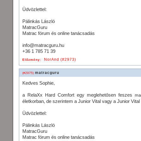
Üdvözlettel:
Pálinkás László
MatracGuru
Matrac fórum és online tanácsadás
info@matracguru.hu
+36 1 785 71 39
NorAnd (#2973)
Előzmény:
matracguru
(#2975)
Kedves Sophie,
a RelaXx Hard Comfort egy meglehetősen feszes
ma
életkorban, de szerintem a Junior Vital vagy a Junior Vi
Üdvözlettel:
Pálinkás László
MatracGuru
Matrac fórum és online tanácsadás