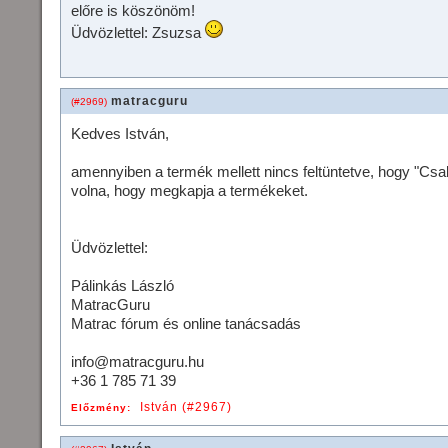
előre is köszönöm!
Üdvözlettel: Zsuzsa
matracguru
(#2969)
Kedves István,
amennyiben a termék mellett nincs feltüntetve, hogy "Csak
volna, hogy megkapja a termékeket.
Üdvözlettel:
Pálinkás László
MatracGuru
Matrac fórum és online tanácsadás
info@matracguru.hu
+36 1 785 71 39
István (#2967)
Előzmény: