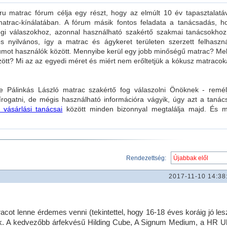
 matrac fórum célja egy részt, hogy az elmúlt 10 év tapasztalatáv
atrac-kínálatában. A fórum másik fontos feladata a tanácsadás, h
gi válaszokhoz, azonnal használható szakértő szakmai tanácsokhoz
nyilvános, így a matrac és ágykeret területen szerzett felhaszná
rumot használók között. Mennyibe kerül egy jobb minőségű matrac? Mel
ött? Mi az az egyedi méret és miért nem erőltetjük a kókusz matracok
e Pálinkás László matrac szakértő fog válaszolni Önöknek - remél
ogatni, de mégis használható információra vágyik, úgy azt a tanác
 vásárlási tanácsai
között minden bizonnyal megtalálja majd. És 
Rendezettség:
2017-11-10 14:38
acot lenne érdemes venni (tekintettel, hogy 16-18 éves koráig jó les
k. A kedvezőbb árfekvésű Hilding Cube, A Signum Medium, a HR Ul