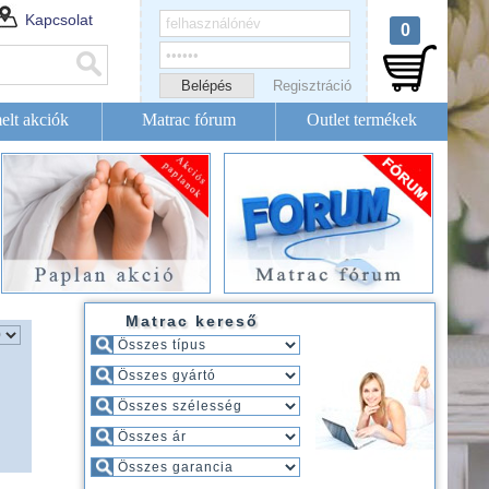
Kapcsolat
0
Regisztráció
elt akciók
Matrac fórum
Outlet termékek
Matrac kereső