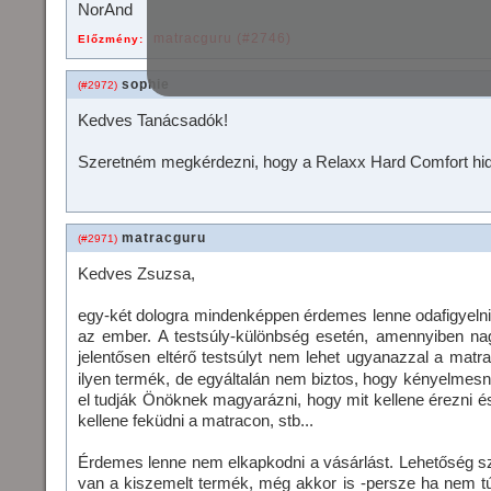
NorAnd
matracguru (#2746)
Előzmény:
sophie
(#2972)
Kedves Tanácsadók!
Szeretném megkérdezni, hogy a Relaxx Hard Comfort h
matracguru
(#2971)
Kedves Zsuzsa,
egy-két dologra mindenképpen érdemes lenne odafigyelni 
az ember. A testsúly-különbség esetén, amennyiben na
jelentősen eltérő testsúlyt nem lehet ugyanazzal a matr
ilyen termék, de egyáltalán nem biztos, hogy kényelmesn
el tudják Önöknek magyarázni, hogy mit kellene érezni 
kellene feküdni a matracon, stb...
Érdemes lenne nem elkapkodni a vásárlást. Lehetőség sz
van a kiszemelt termék, még akkor is -persze ha nem túl 