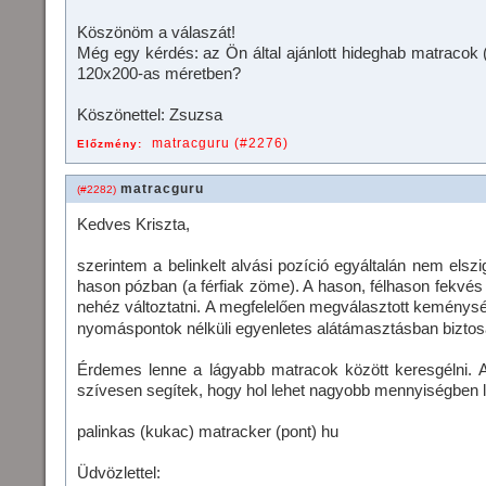
Köszönöm a válaszát!
Még egy kérdés: az Ön által ajánlott hideghab matrac
120x200-as méretben?
Köszönettel: Zsuzsa
matracguru (#2276)
Előzmény:
matracguru
(#2282)
Kedves Kriszta,
szerintem a belinkelt alvási pozíció egyáltalán nem elszi
hason pózban (a férfiak zöme). A hason, félhason fekvés 
nehéz változtatni. A megfelelően megválasztott kemény
nyomáspontok nélküli egyenletes alátámasztásban biztos
Érdemes lenne a lágyabb matracok között keresgélni. 
szívesen segítek, hogy hol lehet nagyobb mennyiségben le
palinkas (kukac) matracker (pont) hu
Üdvözlettel: