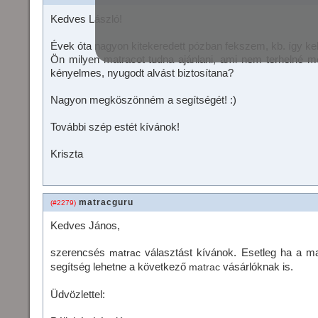
Kedves László!
Évek óta nagyon kitekeredett pózban fekszem, kb. így kell
Ön milyen matracot tudna ajánlani, ami nem terhelné
kényelmes, nyugodt alvást biztosítana?
Nagyon megköszönném a segítségét! :)
További szép estét kívánok!
Kriszta
matracguru
(#2279)
Kedves János,
szerencsés
választást kívánok. Esetleg ha a ma
matrac
segítség lehetne a következő
vásárlóknak is.
matrac
Üdvözlettel: