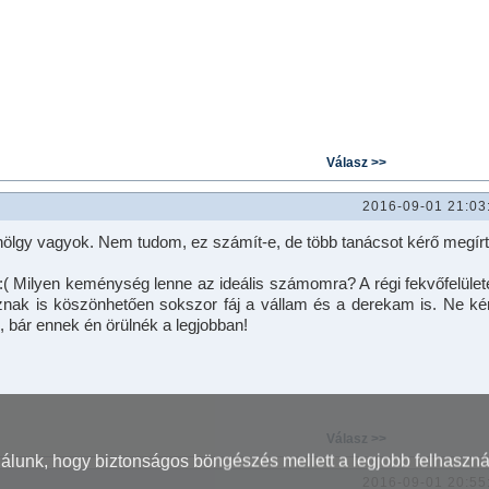
2016-09-01 21:03
ú hölgy vagyok. Nem tudom, ez számít-e, de több tanácsot kérő megírt
. :( Milyen keménység lenne az ideális számomra? A régi fekvőfelüle
znak is köszönhetően sokszor fáj a vállam és a derekam is. Ne kér
, bár ennek én örülnék a legjobban!
nálunk, hogy biztonságos böngészés mellett a legjobb felhaszná
2016-09-01 20:55