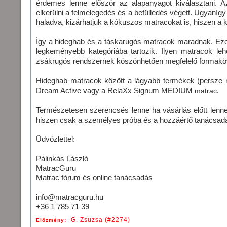
érdemes lenne először az alapanyagot kiválasztani.
elkerülni a felmelegedés és a befülledés végett. Ugyaníg
haladva, kizárhatjuk a kókuszos matracokat is, hiszen a
Így a hideghab és a táskarugós matracok maradnak. Eze
legkeményebb kategóriába tartozik. Ilyen matracok leh
zsákrugós rendszernek köszönhetően megfelelő formakövet
Hideghab matracok között a lágyabb termékek (persze n
Dream Active vagy a RelaXx Signum MEDIUM
.
matrac
Természetesen szerencsés lenne ha vásárlás előtt lenne
hiszen csak a személyes próba és a hozzáértő tanácsadás
Üdvözlettel:
Pálinkás László
MatracGuru
Matrac fórum és online tanácsadás
info@matracguru.hu
+36 1 785 71 39
G. Zsuzsa (#2274)
Előzmény: