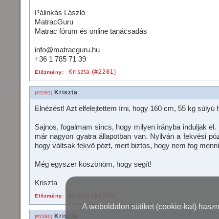
Pálinkás László
MatracGuru
Matrac fórum és online tanácsadás
info@matracguru.hu
+36 1 785 71 39
Kriszta (#2281)
Előzmény:
Kriszta
(#2281)
Elnézést! Azt elfelejtettem írni, hogy 160 cm, 55 kg súly
Sajnos, fogalmam sincs, hogy milyen irányba induljak el
már nagyon gyatra állapotban van. Nyilván a fekvési pó
hogy váltsak fekvő pózt, mert biztos, hogy nem fog menni
Még egyszer köszönöm, hogy segít!
Kriszta
Kriszta (#2280)
Előzmény:
A weboldalon sütiket (cookie-kat) hasz
Kriszta
(#2280)