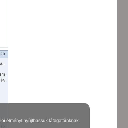
:20
a.
tem
je,
lói élményt nyújthassuk látogatóinknak.
:16