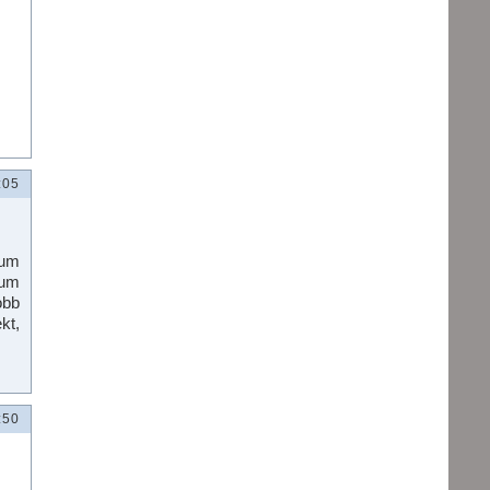
:05
ium
ium
obb
kt,
:50