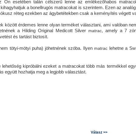
 Az Ön esetében talán célszerű lenne az emlékezőhabos matraco
y kihagyhatjuk a bonellrugós matracokat is szerintem. Ezen az analóg
 kókusz réteg ezekben az ágybetétekben csak a keményítés végett v
k között érdemes lenne olyan terméket választani, ami valóban ne
etnének a Hilding Original Medicott Silver
, amely a 7 zó
matrac
ést és tartást biztosít.
em tötyi-mötyi puha) jöhetnének szóba. Ilyen
lehetne a Sw
matrac
 lehetőség kipróbálni ezeket a matracokat több más termékkel együ
 együtt hozhatja meg a legjobb választást.