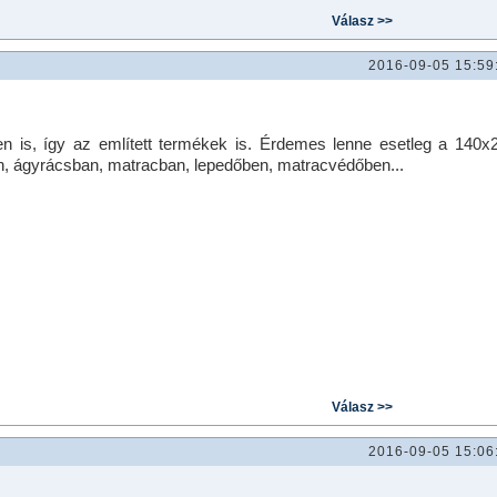
2016-09-05 15:59
 is, így az említett termékek is. Érdemes lenne esetleg a 140x
n, ágyrácsban, matracban, lepedőben, matracvédőben...
2016-09-05 15:06