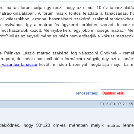
 matrac fórum célja egy részt, hogy az elmúlt 10 év tapasztalatáv
atrac-kínálatában. A fórum másik fontos feladata a tanácsadás, h
gi válaszokhoz, azonnal használható szakértő szakmai tanácsokhoz
nyilvános, így a matrac és ágykeret területen szerzett felhaszná
rumot használók között. Mennyibe kerül egy jobb minőségű matrac? Mel
ött? Mi az az egyedi méret és miért nem erőltetjük a kókusz matracok
e Pálinkás László matrac szakértő fog válaszolni Önöknek - remél
ogatni, de mégis használható információra vágyik, úgy azt a tanác
 vásárlási tanácsai
között minden bizonnyal megtalálja majd. És 
Rendezettség:
2016-09-07 21:55
.Érdeklődnék, hogy 90*120 cm-es méretben melyik
lenne
matrac