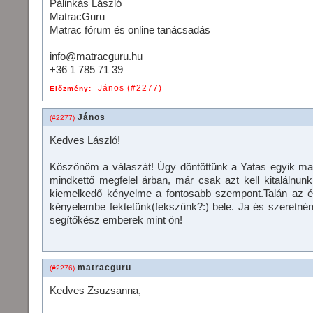
Pálinkás László
MatracGuru
Matrac fórum és online tanácsadás
info@matracguru.hu
+36 1 785 71 39
János (#2277)
Előzmény:
János
(#2277)
Kedves László!
Köszönöm a válaszát! Úgy döntöttünk a Yatas egyik mat
mindkettő megfelel árban, már csak azt kell kitalálnu
kiemelkedő kényelme a fontosabb szempont.Talán az és
kényelembe fektetünk(fekszünk?:) bele. Ja és szeretné
segítőkész emberek mint ön!
matracguru
(#2276)
Kedves Zsuzsanna,