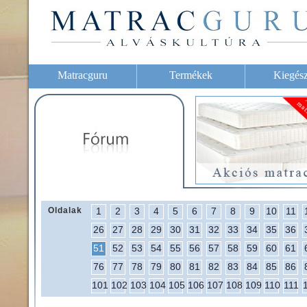
Matracguru
Termékek
Kiegész
Oldalak
1
2
3
4
5
6
7
8
9
10
11
26
27
28
29
30
31
32
33
34
35
36
51
52
53
54
55
56
57
58
59
60
61
76
77
78
79
80
81
82
83
84
85
86
101
102
103
104
105
106
107
108
109
110
111