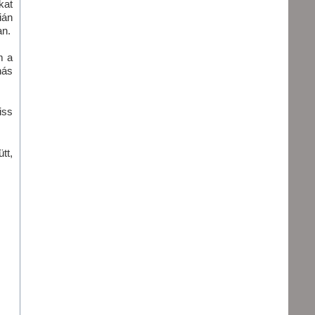
kat
ián
an.
m a
nás
iss
tt,