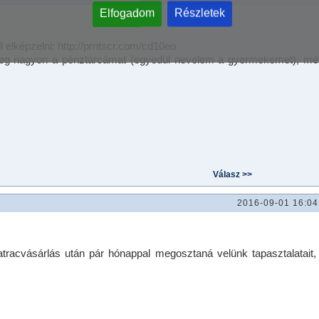
Elfogadom
Részletek
 elképzelni: http://prntscr.com/cd10eo
 meg nagyon a pénztárcámat (egyedül nevelem a gyermekemet), mé
2016-09-01 16:04
tracvásárlás után pár hónappal megosztaná velünk tapasztalatait,