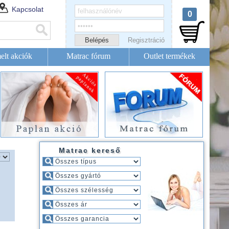
Kapcsolat
0
Regisztráció
elt akciók
Matrac fórum
Outlet termékek
Matrac kereső