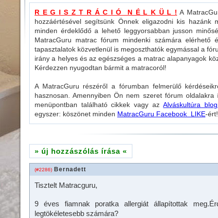
R E G I S Z T R Á C I Ó N É L K Ü L !
A MatracGuru
hozzáértésével segítsünk Önnek eligazodni kis hazánk m
minden érdeklődő a lehető leggyorsabban jusson minősé
MatracGuru matrac fórum mindenki számára elérhető és 
tapasztalatok közvetlenül is megoszthatók egymással a fó
irány a helyes és az egészséges a matrac alapanyagok köz
Kérdezzen nyugodtan bármit a matracoról!
A MatracGuru részéről a fórumban felmerülő kérdéseikr
hasznosan. Amennyiben Ön nem szeret fórum oldalakra ír
menüpontban található cikkek vagy az
Alváskultúra blog
egyszer: köszönet minden
MatracGuru Facebook LIKE
-ért!
» új hozzászólás írása «
Bernadett
(#2286)
Tisztelt Matracguru,
9 éves fiamnak poratka allergiát állapítottak meg
legtökéletesebb számára?