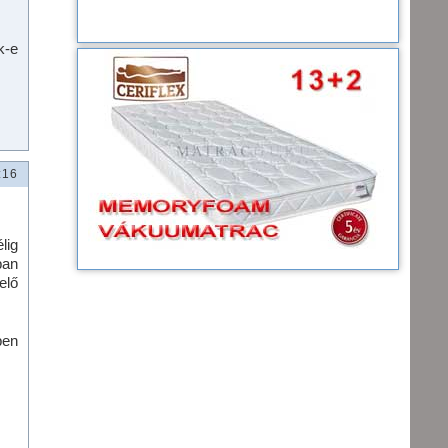
k-e
:16
lig
ban
elő
ben