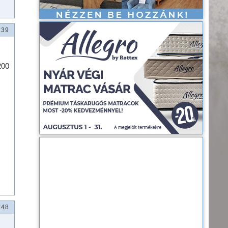
:39
200
:48