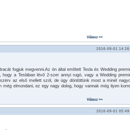
2016-09-01 14:26
racát fogjuk megvenni.Az ön által említett Tesla és Wedding prem
nk, hogy a Teslában lévő 2-szer annyi rugó, vagy a Wedding prem
zérv az első mellett szól, de úgy döntöttünk most a minél nagy
m még elmondani, ez egy nagy dolog, hogy vannak még ilyen korre
2016-09-01 05:49