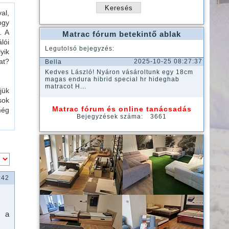
al,
ogy
. A
Matrac fórum betekintő ablak
lói
Legutolsó bejegyzés:
yik
at?
2025-10-25 08:27:37
Bella
Kedves László! Nyáron vásároltunk egy 18cm
magas endura hibrid special hr hideghab
matracot H...
jük
sok
Matrac fórum és online tanácsadás
még
Bejegyzések száma:
3661
:42
 a