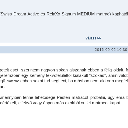
ok (Swiss Dream Active és RelaXx Signum MEDIUM matrac) kapható
2016-09-02 10:30
getelt eset, szerintem nagyon sokan alszanak ebben a félig oldalt, fé
jellemzően egy kemény fekvőfelülettől kialakult "szokás", amin való
ségű
ebben sokat tud segíteni, ha másban nem akkor a megfel
matrac
an.
Amennyiben lenne lehetősége Pesten matracot próbálni, úgy email
értékelt, elfekvő vagy éppen más okokból outlet matracot kapni.