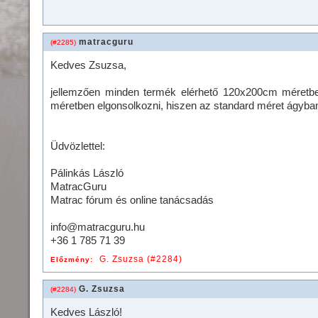
matracguru
(#2285)
Kedves Zsuzsa,
jellemzően minden termék elérhető 120x200cm méretben
méretben elgonsolkozni, hiszen az standard méret ágyba
Üdvözlettel:
Pálinkás László
MatracGuru
Matrac fórum és online tanácsadás
info@matracguru.hu
+36 1 785 71 39
G. Zsuzsa (#2284)
Előzmény:
G. Zsuzsa
(#2284)
Kedves László!