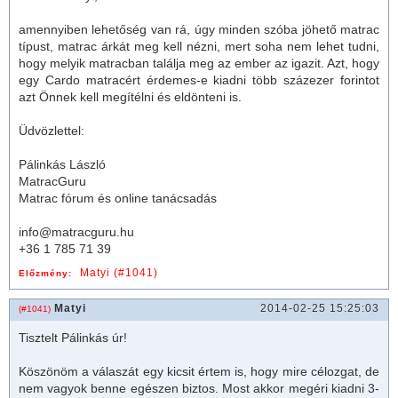
amennyiben lehetőség van rá, úgy minden szóba jöhető
matrac
típust,
matrac
árkát meg kell nézni, mert soha nem lehet tudni,
hogy melyik
matrac
ban találja meg az ember az igazit. Azt, hogy
egy Cardo
matrac
ért érdemes-e kiadni több százezer forintot
azt Önnek kell megítélni és eldönteni is.
Üdvözlettel:
Pálinkás László
MatracGuru
Matrac fórum és online tanácsadás
info@matracguru.hu
+36 1 785 71 39
Matyi (#1041)
Előzmény:
Matyi
2014-02-25 15:25:03
(#1041)
Tisztelt Pálinkás úr!
Köszönöm a válaszát egy kicsit értem is, hogy mire célozgat, de
nem vagyok benne egészen biztos. Most akkor megéri kiadni 3-