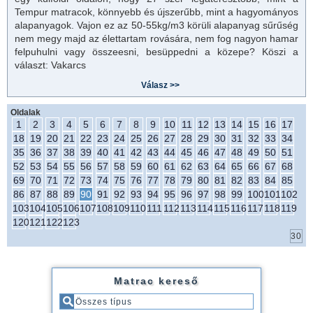
Tempur
matrac
ok, könnyebb és újszerűbb, mint a hagyományos
alapanyagok. Vajon ez az 50-55kg/m3 körüli alapanyag sűrűség
nem megy majd az élettartam rovására, nem fog nagyon hamar
felpuhulni vagy összeesni, besüppedni a közepe? Köszi a
választ: Vakarcs
Oldalak
1
2
3
4
5
6
7
8
9
10
11
12
13
14
15
16
17
18
19
20
21
22
23
24
25
26
27
28
29
30
31
32
33
34
35
36
37
38
39
40
41
42
43
44
45
46
47
48
49
50
51
52
53
54
55
56
57
58
59
60
61
62
63
64
65
66
67
68
69
70
71
72
73
74
75
76
77
78
79
80
81
82
83
84
85
86
87
88
89
90
91
92
93
94
95
96
97
98
99
100
101
102
103
104
105
106
107
108
109
110
111
112
113
114
115
116
117
118
119
120
121
122
123
Matrac kereső