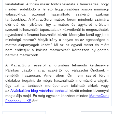
kínálatában. A fórum másik fontos feladata a tanácsadás, hogy
minden érdeklődő a lehető leggyorsabban jusson minőségi
válaszokhoz, azonnal használható szakértő szakmai
tanácsokhoz. A MatracGuru matrac fórum mindenki számára
elérhető és nyilvános, így a matrac és ágykeret területen
szerzett felhasználói tapasztalatok közvetlenül is megoszthatók
egymással a fórumot használók között. Mennyibe kerül egy jobb
minőségű matrac? Melyik irány a helyes és az egészséges a
matrac alapanyagok között? Mi az az egyedi méret és miért
nem erőltetjük a kókusz matracokat? Kérdezzen nyugodtan
bármit a matracoról!
A MatracGuru részéről a fórumban felmerülő kérdéseikre
Pálinkás László matrac szakértő fog válaszolni Önöknek -
reméljük hasznosan. Amennyiben Ön nem szeret fórum
oldalakra írogatni, de mégis használható információra vágyik,
úgy azt a tanácsok menüpontban található cikkek vagy
az
Alváskultúra blog vásárlási tanácsai
között minden bizonnyal
megtalálja majd. És még egyszer: köszönet minden
MatracGuru
Facebook LIKE
-ért!