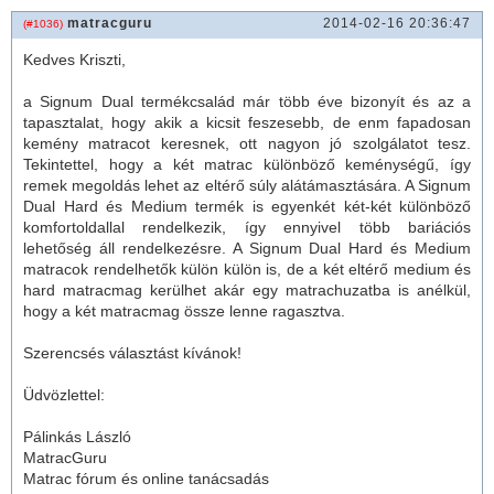
matracguru
2014-02-16 20:36:47
(#1036)
Kedves Kriszti,
a Signum Dual termékcsalád már több éve bizonyít és az a
tapasztalat, hogy akik a kicsit feszesebb, de enm fapadosan
kemény
matrac
ot keresnek, ott nagyon jó szolgálatot tesz.
Tekintettel, hogy a két
matrac
különböző keménységű, így
remek megoldás lehet az eltérő súly alátámasztására. A Signum
Dual Hard és Medium termék is egyenkét két-két különböző
komfortoldallal rendelkezik, így ennyivel több bariációs
lehetőség áll rendelkezésre. A Signum Dual Hard és Medium
matrac
ok rendelhetők külön külön is, de a két eltérő medium és
hard
matrac
mag kerülhet akár egy
matrac
huzatba is anélkül,
hogy a két matracmag össze lenne ragasztva.
Szerencsés választást kívánok!
Üdvözlettel:
Pálinkás László
MatracGuru
Matrac fórum és online tanácsadás