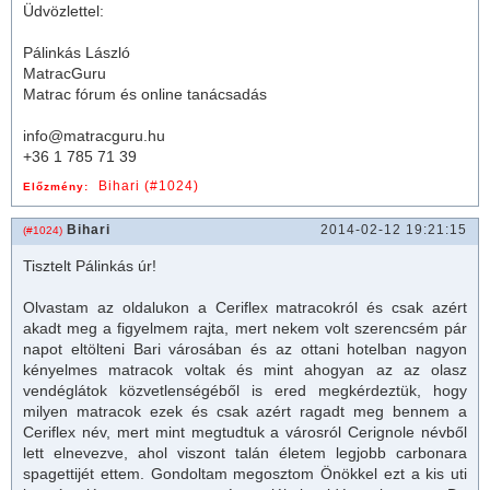
Üdvözlettel:
Pálinkás László
MatracGuru
Matrac fórum és online tanácsadás
info@matracguru.hu
+36 1 785 71 39
Bihari (#1024)
Előzmény:
Bihari
2014-02-12 19:21:15
(#1024)
Tisztelt Pálinkás úr!
Olvastam az oldalukon a Ceriflex
matrac
okról és csak azért
akadt meg a figyelmem rajta, mert nekem volt szerencsém pár
napot eltölteni Bari városában és az ottani hotelban nagyon
kényelmes
matrac
ok voltak és mint ahogyan az az olasz
vendéglátok közvetlenségéből is ered megkérdeztük, hogy
milyen
matrac
ok ezek és csak azért ragadt meg bennem a
Ceriflex név, mert mint megtudtuk a városról Cerignole névből
lett elnevezve, ahol viszont talán életem legjobb carbonara
spagettijét ettem. Gondoltam megosztom Önökkel ezt a kis uti