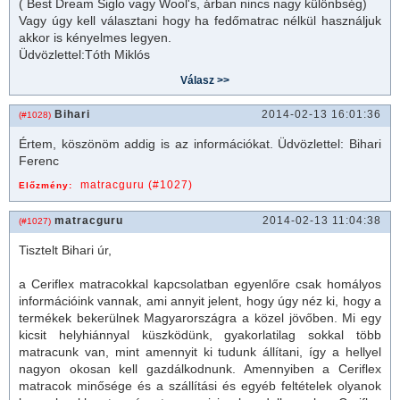
( Best Dream Siglo vagy Wool's, árban nincs nagy különbség)
Vagy úgy kell választani hogy ha fedő
matrac
nélkül használjuk
akkor is kényelmes legyen.
Üdvözlettel:Tóth Miklós
Bihari
2014-02-13 16:01:36
(#1028)
Értem, köszönöm addig is az információkat. Üdvözlettel: Bihari
Ferenc
matracguru (#1027)
Előzmény:
matracguru
2014-02-13 11:04:38
(#1027)
Tisztelt Bihari úr,
a
Ceriflex
matrac
okkal kapcsolatban egyenlőre csak homályos
információink vannak, ami annyit jelent, hogy úgy néz ki, hogy a
termékek bekerülnek Magyarországra a közel jövőben. Mi egy
kicsit helyhiánnyal küszködünk, gyakorlatilag sokkal több
matrac
unk van, mint amennyit ki tudunk állítani, így a hellyel
nagyon okosan kell gazdálkodnunk. Amennyiben a Ceriflex
matrac
ok minősége és a szállítási és egyéb feltételek olyanok