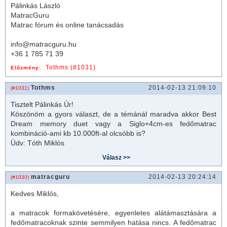
Pálinkás László
MatracGuru
Matrac fórum és online tanácsadás
info@matracguru.hu
+36 1 785 71 39
Tothms (#1031)
Előzmény:
Tothms
2014-02-13 21:09:10
(#1031)
Tisztelt Pálinkás Úr!
Köszönöm a gyors választ, de a témánál maradva akkor Best
Dream memory duet vagy a Siglo+4cm-es fedő
matrac
kombináció-ami kb 10.000ft-al olcsóbb is?
Üdv: Tóth Miklós
matracguru
2014-02-13 20:24:14
(#1030)
Kedves Miklós,
a
matrac
ok formakövetésére, egyenletes alátámasztására a
fedő
matrac
oknak szinte semmilyen hatása nincs. A fedő
matrac