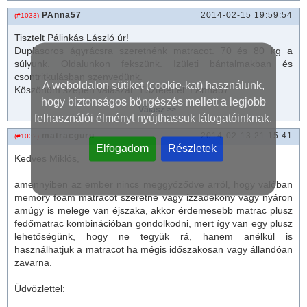
PAnna57
2014-02-15 19:59:54
(#1033)
Tisztelt
Pálinkás László
úr!
Duplasoros ágyrácsra szeretnénk
matrac
ot. 70 és 80 kg a
súlyunk. Oldalunkon fekszünk. Izületi bántalmakban és
csontritkulásban szenvedünk.
A weboldalon sütiket (cookie-kat) használunk,
Köszönöm szépen válaszát. Tisztelettel: PAnna57
hogy biztonságos böngészés mellett a legjobb
felhasználói élményt nyújthassuk látogatóinknak.
matracguru
2014-02-13 21:15:41
(#1032)
Elfogadom
Részletek
Kedves Miklós,
amennyiben az ember nincs meggyőződve arról, hogy valóban
memory foam
matrac
ot szeretne vagy izzadékony vagy nyáron
amúgy is melege van éjszaka, akkor érdemesebb
matrac
plusz
fedő
matrac
kombinációban gondolkodni, mert így van egy plusz
lehetőségünk, hogy ne tegyük rá, hanem anélkül is
használhatjuk a
matrac
ot ha mégis időszakosan vagy állandóan
zavarna.
Üdvözlettel: