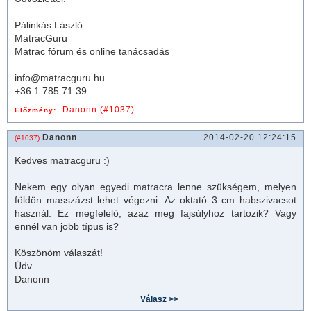
Pálinkás László
MatracGuru
Matrac fórum és online tanácsadás
info@matracguru.hu
+36 1 785 71 39
Danonn (#1037)
Előzmény:
Danonn
2014-02-20 12:24:15
(#1037)
Kedves
matrac
guru :)
Nekem egy olyan egyedi
matrac
ra lenne szükségem, melyen
földön masszázst lehet végezni. Az oktató 3 cm habszivacsot
használ. Ez megfelelő, azaz meg fajsúlyhoz tartozik? Vagy
ennél van jobb típus is?
Köszönöm válaszát!
Üdv
Danonn