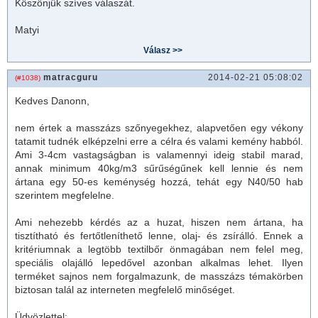
Köszönjük szíves válaszát.
Matyi
matracguru
2014-02-21 05:08:02
(#1038)
Kedves Danonn,
nem értek a masszázs szőnyegekhez, alapvetően egy vékony
tatamit tudnék elképzelni erre a célra és valami kemény habból.
Ami 3-4cm vastagságban is valamennyi ideig stabil marad,
annak minimum 40kg/m3 sűrűségűnek kell lennie és nem
ártana egy 50-es keménység hozzá, tehát egy N40/50 hab
szerintem megfelelne.
Ami nehezebb kérdés az a huzat, hiszen nem ártana, ha
tisztítható és fertőtleníthető lenne, olaj- és zsírálló. Ennek a
kritériumnak a legtöbb textilbőr önmagában nem felel meg,
speciális olajálló lepedővel azonban alkalmas lehet. Ilyen
terméket sajnos nem forgalmazunk, de masszázs témakörben
biztosan talál az interneten megfelelő minőséget.
Üdvözlettel: