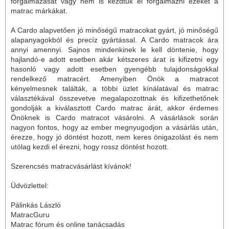
forgalmazását vagy nem is kezdtük el forgalmazni ezeket a
matrac márkákat.
A Cardo alapvetően jó minőségű matracokat gyárt, jó minőségű
alapanyagokból és precíz gyártással. A Cardo matracok ára
annyi amennyi. Sajnos mindenkinek le kell döntenie, hogy
hajlandó-e adott esetben akár kétszeres árat is kifizetni egy
hasonló vagy adott esetben gyengébb tulajdonságokkal
rendelkező matracért. Amenyiben Önök a matracot
kényelmesnek találták, a többi üzlet kínálatával és matrac
választékával összevetve megalapozottnak és kifizethetőnek
gondolják a kiválasztott Cardo matrac árát, akkor érdemes
Önöknek is Cardo matracot vásárolni. A vásárlások során
nagyon fontos, hogy az ember megnyugodjon a vásárlás után,
érezze, hogy jó döntést hozott, nem keres önigazolást és nem
utólag kezdi el érezni, hogy rossz döntést hozott.
Szerencsés matracvásárlást kívánok!
Üdvözlettel:
Pálinkás László
MatracGuru
Matrac fórum és online tanácsadás