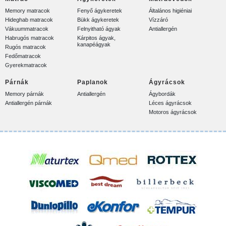
Memory matracok
Fenyő ágykeretek
Általános higiéniai
Hideghab matracok
Bükk ágykeretek
Vízzáró
Vákuummatracok
Felnyitható ágyak
Antiallergén
Habrugós matracok
Kárpitos ágyak,
kanapéágyak
Rugós matracok
Fedőmatracok
Gyerekmatracok
Párnák
Paplanok
Ágyrácsok
Memory párnák
Antiallergén
Ágybordák
Antiallergén párnák
Léces ágyrácsok
Motoros ágyrácsok