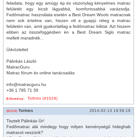
feladata, hogy egy amúgy ép és viszonylag kényelmes
matrac
felületét egy kicsit lágyabbá, komfortosabbá varázsolja.
Fedő
matrac
használata esetén a Best Dream Wools matracnak
nem sok értelme van, hiszen ott a gyapjú réteg a matrac
felületén van, amit gyakorlatilag a fedőmatrac kiiktat. Azt hiszem
ebben az összefüggésben én a Best Dream Siglo matrac
mellett maradnék...
Üdvözlettel:
Pálinkás László
MatracGuru
Matrac fórum és online tanácsadás
info@matracguru.hu
+36 1 785 71 39
Tothms (#1029)
Előzmény:
Tothms
2014-02-13 19:56:19
(#1029)
Tisztelt Pálinkás Úr!
Fedő
matrac
alá mindegy hogy milyen keménységű hideghab
matrac
ot veszünk?