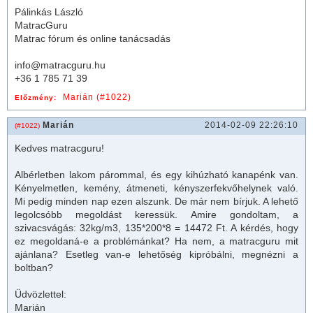
Pálinkás László
MatracGuru
Matrac fórum és online tanácsadás
info@matracguru.hu
+36 1 785 71 39
Marián (#1022)
Előzmény:
Marián
2014-02-09 22:26:10
(#1022)
Kedves
matrac
guru!
Albérletben lakom párommal, és egy kihúzható kanapénk van.
Kényelmetlen, kemény, átmeneti, kényszerfekvőhelynek való.
Mi pedig minden nap ezen alszunk. De már nem bírjuk. A lehető
legolcsóbb megoldást keressük. Amire gondoltam, a
szivacsvágás: 32kg/m3, 135*200*8 = 14472 Ft. A kérdés, hogy
ez megoldaná-e a problémánkat? Ha nem, a
matrac
guru mit
ajánlana? Esetleg van-e lehetőség kipróbálni, megnézni a
boltban?
Üdvözlettel:
Marián