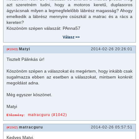
azt szeretném tudni, hogy a motoros keretű, duplasoros
ágyrácsnak milyen a legmegfelelőbb lábrész magasság? Ahogy
emelkedik a lábrész mennyire csúszkál a
matrac
és a rács a
kereten?
Köszönöm szépen válaszát: PAnna57
Matyi
2014-02-26 20:26:01
(#1043)
Tisztelt Pálinkás úr!
Köszönöm szépen a válaszokat és megértem, hogy inkább csak
sugalmazza ebben az esetben a válaszokat, mintsem konkrét
megoldást adna.
Még egyszer köszönet.
Matyi
matracguru (#1042)
Előzmény:
matracguru
2014-02-26 05:57:51
(#1042)
Kedves Matyi,