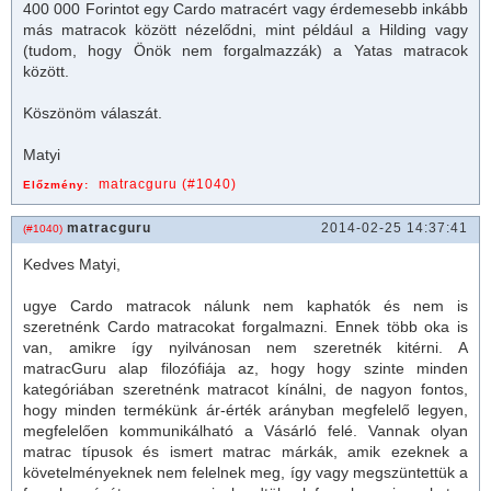
400 000 Forintot egy Cardo
matrac
ért vagy érdemesebb inkább
más
matrac
ok között nézelődni, mint például a Hilding vagy
(tudom, hogy Önök nem forgalmazzák) a Yatas
matrac
ok
között.
Köszönöm válaszát.
Matyi
matracguru (#1040)
Előzmény:
matracguru
2014-02-25 14:37:41
(#1040)
Kedves Matyi,
ugye Cardo
matrac
ok nálunk nem kaphatók és nem is
szeretnénk Cardo
matrac
okat forgalmazni. Ennek több oka is
van, amikre így nyilvánosan nem szeretnék kitérni. A
matrac
Guru alap filozófiája az, hogy hogy szinte minden
kategóriában szeretnénk
matrac
ot kínálni, de nagyon fontos,
hogy minden termékünk ár-érték arányban megfelelő legyen,
megfelelően kommunikálható a Vásárló felé. Vannak olyan
matrac
típusok és ismert
matrac
márkák, amik ezeknek a
követelményeknek nem felelnek meg, így vagy megszüntettük a