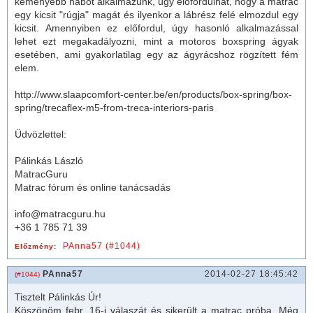
keményebb habot alkalmazunk, úgy előfordulhat, hogy a
matrac
egy kicsit "rúgja" magát és ilyenkor a lábrész felé elmozdul egy
kicsit. Amennyiben ez előfordul, úgy hasonló alkalmazással
lehet ezt megakadályozni, mint a motoros boxspring ágyak
esetében, ami gyakorlatilag egy az ágyrácshoz rögzített fém
elem.
http://www.slaapcomfort-center.be/en/products/box-spring/box-
spring/trecaflex-m5-from-treca-interiors-paris
Üdvözlettel:
Pálinkás László
MatracGuru
Matrac fórum és online tanácsadás
info@matracguru.hu
+36 1 785 71 39
PAnna57 (#1044)
Előzmény:
PAnna57
2014-02-27 18:45:42
(#1044)
Tisztelt Pálinkás Úr!
Köszönöm febr. 16-i válaszát és sikerült a
matrac
próba. Még