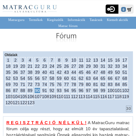
0
Matracguru
Termékek
Kiegészítők
Információk
Tanácsok
Kiemelt akciók
Matrac fórum
Oldalak
1
2
3
4
5
6
7
8
9
10
11
12
13
14
15
16
17
18
19
20
21
22
23
24
25
26
27
28
29
30
31
32
33
34
35
36
37
38
39
40
41
42
43
44
45
46
47
48
49
50
51
52
53
54
55
56
57
58
59
60
61
62
63
64
65
66
67
68
69
70
71
72
73
74
75
76
77
78
79
80
81
82
83
84
85
86
87
88
89
90
91
92
93
94
95
96
97
98
99
100
101
102
103
104
105
106
107
108
109
110
111
112
113
114
115
116
117
118
119
120
121
122
123
R E G I S Z T R Á C I Ó N É L K Ü L !
A MatracGuru matrac
fórum célja egy részt, hogy az elmúlt 10 év tapasztalatával,
hozzáértésével segítsünk Önnek eligazodni kis hazánk matrac-