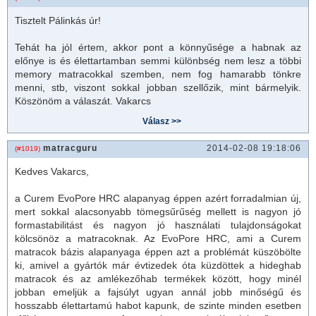
Tisztelt Pálinkás úr!
Tehát ha jól értem, akkor pont a könnyűsége a habnak az
előnye is és élettartamban semmi különbség nem lesz a többi
memory
matrac
okkal szemben, nem fog hamarabb tönkre
menni, stb, viszont sokkal jobban szellőzik, mint bármelyik.
Köszönöm a válaszát. Vakarcs
matracguru
2014-02-08 19:18:06
(#1019)
Kedves Vakarcs,
a
Curem
EvoPore HRC alapanyag éppen azért forradalmian új,
mert sokkal alacsonyabb tömegsűrűség mellett is nagyon jó
formastabilitást és nagyon jó használati tulajdonságokat
kölcsönöz a
matrac
oknak. Az EvoPore HRC, ami a Curem
matrac
ok bázis alapanyaga éppen azt a problémát küszöbölte
ki, amivel a gyártók már évtizedek óta küzdöttek a hideghab
matrac
ok és az amlékezőhab termékek között, hogy minél
jobban emeljük a fajsúlyt ugyan annál jobb minőségű és
hosszabb élettartamú habot kapunk, de szinte minden esetben