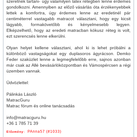
szeretnék tartani- úgy valamilyen latex rétegben lenne érdemes
gondolkozni. Amennyiben az előző vásárlás óta érzékenyebbek
lettek a komfortra, úgy érdemes lenne az eredetinél pár
centiméterrel vastagabb
matrac
ot választani, hogy egy kicsit
lágyabb, formakövetőbb és kényelmesebb legyen.
Elképzelhető, hogy az eredeti
matrac
ban kókusz réteg is volt,
ezt szerencsés lenne elkerülni.
Olyan helyet kellene választani, ahol ki is lehet próbálni a
különböző vastagságokat egy duplasoros ágyrácson. Demko
Feder szaküzlet lenne a legmegfelelőbb erre, sajnos azonban
már csak az Allé bevásárlóközpontban és Vámospércsen a régi
üzemben vannak.
Üdvözlettel:
Pálinkás László
MatracGuru
Matrac fórum és online tanácsadás
info@matracguru.hu
+36 1 785 71 39
PAnna57 (#1033)
Előzmény: