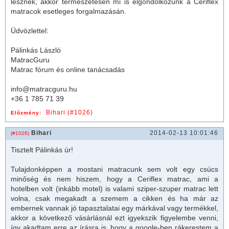
lesznek, akkor természetesen mi is elgondolkozunk a Ceriflex
matrac
ok esetleges forgalmazásán.
Üdvözlettel:
Pálinkás László
MatracGuru
Matrac fórum és online tanácsadás
info@matracguru.hu
+36 1 785 71 39
Bihari (#1026)
Előzmény:
Bihari
2014-02-13 10:01:46
(#1026)
Tisztelt Pálinkás úr!
Tulajdonképpen a mostani
matrac
unk sem volt egy csúcs
minőség és nem hiszem, hogy a Ceriflex
matrac
, ami a
hotelben volt (inkább motel) is valami sziper-szuper
matrac
lett
volna, csak megakadt a szemem a cikken és ha már az
embernek vannak jó tapasztalatai egy márkával vagy termékkel,
akkor a következő vásárlásnál ezt igyekszik figyelembe venni,
így akadtam erre az írásra is, hogy a google-ben rákerestem a