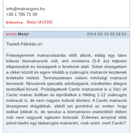
info@matracguru.hu
+36 1 785 71 39
Matyi (#1039)
Előzmény:
Matyi
2014-02-25 05:38:52
(#1039)
Tisztelt Pálinkás úr!
Feleségemmel
matrac
vásárlás előtt állunk, eddig egy latex
kókusz bio
matrac
unk volt, ami mostanra (5-6 év) teljesen
ellaposodott és besüppedt a fenekünk alatt. Sokat olvasgattam
a cikkei között és egyre inkább a zsákrugós
matrac
ok kezdenek
érdekelni minket. Természetesen valami minőségi
matrac
ot
keresünk. Nincsenek speciális adottságaink, mindketten átlagos
testsúllyal bírunk. Próbálgattunk Cardo
matrac
okat is a Váci úti
Cardo matrac boltban és kipróbáltuk a Hilding 1-12 zsákrugós
matracát is, de nem nagyon tudunk dönteni. A Cardo matracok
lényegesen drágábbak, ebből azt gondolná az ember, hogy
sokkal jobbak is, de tanulva a biomatracos esetünkből ebben
már nem vagyunk egészen biztosak. Érdemes annyival több
pénzt kiadni egy táskarugós matracért, csak azért, mert Cardo?