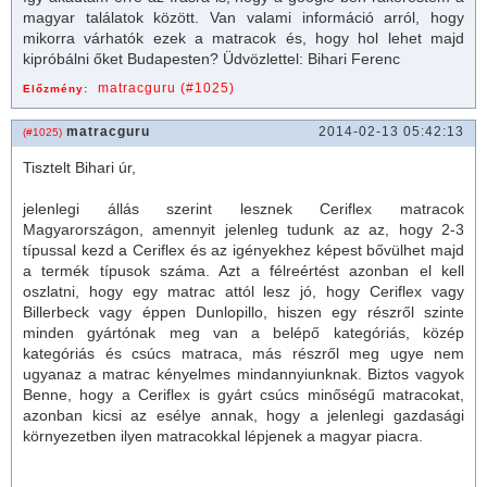
magyar találatok között. Van valami információ arról, hogy
mikorra várhatók ezek a
matrac
ok és, hogy hol lehet majd
kipróbálni őket Budapesten? Üdvözlettel: Bihari Ferenc
matracguru (#1025)
Előzmény:
matracguru
2014-02-13 05:42:13
(#1025)
Tisztelt Bihari úr,
jelenlegi állás szerint lesznek Ceriflex
matrac
ok
Magyarországon, amennyit jelenleg tudunk az az, hogy 2-3
típussal kezd a Ceriflex és az igényekhez képest bővülhet majd
a termék típusok száma. Azt a félreértést azonban el kell
oszlatni, hogy egy
matrac
attól lesz jó, hogy Ceriflex vagy
Billerbeck vagy éppen Dunlopillo, hiszen egy részről szinte
minden gyártónak meg van a belépő kategóriás, közép
kategóriás és csúcs
matrac
a, más részről meg ugye nem
ugyanaz a
matrac
kényelmes mindannyiunknak. Biztos vagyok
Benne, hogy a Ceriflex is gyárt csúcs minőségű
matrac
okat,
azonban kicsi az esélye annak, hogy a jelenlegi gazdasági
környezetben ilyen matracokkal lépjenek a magyar piacra.