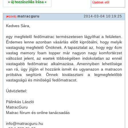
» új hozzászólás írása «
matracguru
2014-03-04 10:19:25
(#1048)
Kedves Sára,
egy megfelelő fedő
matrac
természetesen lágyíthat a felületen.
Érdemes lenne azonban vásárlás előtt kipróbálni, hogy melyik
vastagság megfelelő Önöknek. A tapasztalat az, hogy egy 4cm
vastag
memory foam
topper már nagyon nagy komfortérzet
változást jelent, az esetek többségében indokolatlan az ennél
vastagabb fedő
matrac
alkalmazása. Amennyiben lehetősége
van rá, úgy jöjjön el hozzánk ismét és ugyanazon a
matrac
on
próbálva segítünk Önnek kiválasztani a legmegfelelőbb
vastagságú és minőségű fedő
matrac
ot.
Üdvözlettel:
Pálinkás László
MatracGuru
Matrac fórum és online tanácsadás
info@matracguru.hu