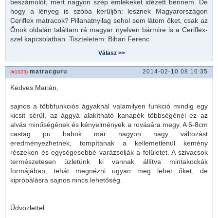
beszámolót, mert nagyon szép emlékeket idézett bennem. De
hogy a lényeg is szóba kerüljön: lesznek Magyarországon
Ceriflex
matrac
ok? Pillanatnyilag sehol sem látom őket, csak az
Önök oldalán találtam rá magyar nyelven bármire is a Ceriflex-
szel kapcsolatban. Tiszteletem: Bihari Ferenc
matracguru
2014-02-10 08:16:35
(#1023)
Kedves Marián,
sajnos a többfunkciós ágyaknál valamilyen funkció mindig egy
kicsit sérül, az ággyá alakítható kanapék többségénél ez az
alvás minőségének és kényelmények a rovására megy. A 6-8cm
castag pu habok már nagyon nagy változást
eredményezhetnek, tompítanak a kellemetlenül kemény
részeken és egységesebbé varázsolják a felületet. A szivacsok
természetesen üzletünk ki vannak állítva mintakockák
formájában, tehát megnézni ugyan meg lehet őket, de
kipróbálásra sajnos nincs lehetőség.
Üdvözlettel: