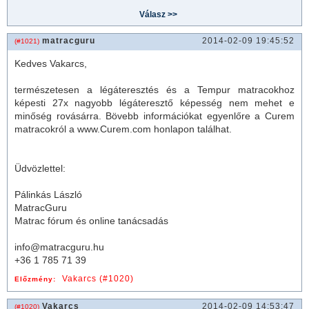
matracguru
2014-02-09 19:45:52
(#1021)
Kedves Vakarcs,
természetesen a légáteresztés és a Tempur
matrac
okhoz
képesti 27x nagyobb légáteresztő képesség nem mehet e
minőség rovásárra. Bövebb információkat egyenlőre a
Curem
matrac
okról a www.
Curem
.com honlapon találhat.
Üdvözlettel:
Pálinkás László
MatracGuru
Matrac fórum és online tanácsadás
info@matracguru.hu
+36 1 785 71 39
Vakarcs (#1020)
Előzmény:
Vakarcs
2014-02-09 14:53:47
(#1020)