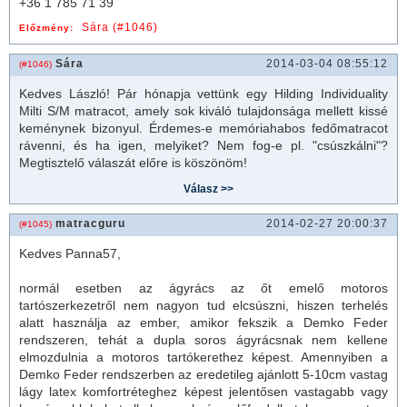
+36 1 785 71 39
Sára (#1046)
Előzmény:
Sára
2014-03-04 08:55:12
(#1046)
Kedves László! Pár hónapja vettünk egy Hilding Individuality
Milti S/M
matrac
ot, amely sok kiváló tulajdonsága mellett kissé
keménynek bizonyul. Érdemes-e memóriahabos fedő
matrac
ot
rávenni, és ha igen, melyiket? Nem fog-e pl. "csúszkálni"?
Megtisztelő válaszát előre is köszönöm!
matracguru
2014-02-27 20:00:37
(#1045)
Kedves Panna57,
normál esetben az ágyrács az őt emelő motoros
tartószerkezetről nem nagyon tud elcsúszni, hiszen terhelés
alatt használja az ember, amikor fekszik a Demko Feder
rendszeren, tehát a dupla soros ágyrácsnak nem kellene
elmozdulnia a motoros tartókerethez képest. Amennyiben a
Demko Feder rendszerben az eredetileg ajánlott 5-10cm vastag
lágy latex komfortréteghez képest jelentősen vastagabb vagy