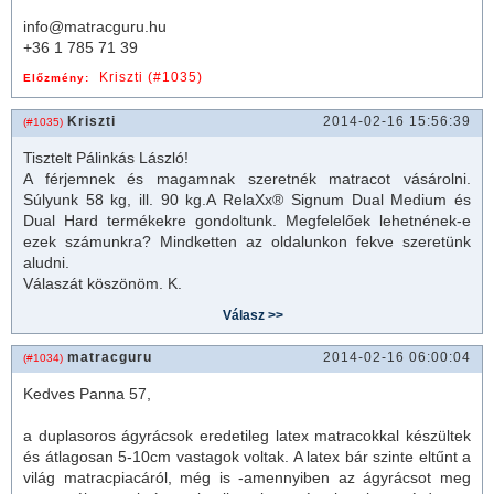
info@matracguru.hu
+36 1 785 71 39
Kriszti (#1035)
Előzmény:
Kriszti
2014-02-16 15:56:39
(#1035)
Tisztelt
Pálinkás László
!
A férjemnek és magamnak szeretnék
matrac
ot vásárolni.
Súlyunk 58 kg, ill. 90 kg.A RelaXx® Signum Dual Medium és
Dual Hard termékekre gondoltunk. Megfelelőek lehetnének-e
ezek számunkra? Mindketten az oldalunkon fekve szeretünk
aludni.
Válaszát köszönöm. K.
matracguru
2014-02-16 06:00:04
(#1034)
Kedves Panna 57,
a duplasoros ágyrácsok eredetileg latex
matrac
okkal készültek
és átlagosan 5-10cm vastagok voltak. A latex bár szinte eltűnt a
világ
matrac
piacáról, még is -amennyiben az ágyrácsot meg