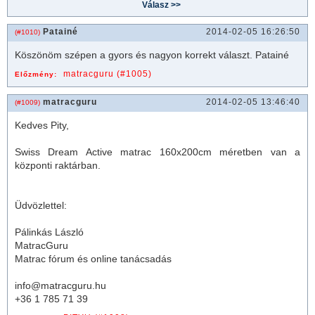
Patainé
2014-02-05 16:26:50
(#1010)
Köszönöm szépen a gyors és nagyon korrekt választ. Patainé
matracguru (#1005)
Előzmény:
matracguru
2014-02-05 13:46:40
(#1009)
Kedves Pity,
Swiss Dream Active
matrac
160x200cm méretben van a
központi raktárban.
Üdvözlettel:
Pálinkás László
MatracGuru
Matrac fórum és online tanácsadás
info@matracguru.hu
+36 1 785 71 39