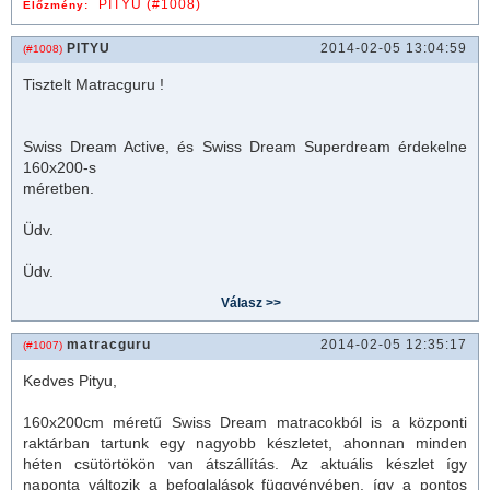
PITYU (#1008)
Előzmény:
PITYU
2014-02-05 13:04:59
(#1008)
Tisztelt Matracguru !
Swiss Dream Active, és Swiss Dream Superdream érdekelne
160x200-s
méretben.
Üdv.
Üdv.
matracguru
2014-02-05 12:35:17
(#1007)
Kedves Pityu,
160x200cm méretű Swiss Dream
matrac
okból is a központi
raktárban tartunk egy nagyobb készletet, ahonnan minden
héten csütörtökön van átszállítás. Az aktuális készlet így
naponta változik a befoglalások függvényében, így a pontos