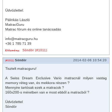
Üdvözlettel:
Pálinkás László
MatracGuru
Matrac fórum és online tanácsadás
info@matracguru.hu
+36 1 785 71 39
Söndör (#1011)
Előzmény:
Söndör
2014-02-06 10:54:20
(#1011)
Tisztelt
matrac
guru!
A Swiss Dream Exclusive Vario
matrac
nál milyen vastag
memory réteg van, és mekkora részen ?
Mennyire tartósak ezek a
matrac
ok ?
160x200-s méretben van e most ebből a
matrac
ból ?
Üdvözlettel
Söndör