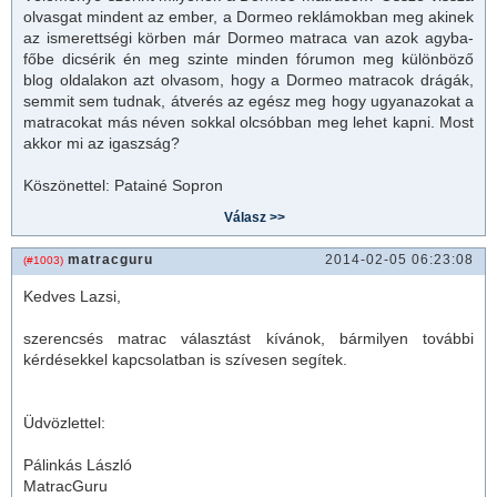
olvasgat mindent az ember, a Dormeo reklámokban meg akinek
az ismerettségi körben már Dormeo
matrac
a van azok agyba-
főbe dicsérik én meg szinte minden fórumon meg különböző
blog oldalakon azt olvasom, hogy a Dormeo
matrac
ok drágák,
semmit sem tudnak, átverés az egész meg hogy ugyanazokat a
matrac
okat más néven sokkal olcsóbban meg lehet kapni. Most
akkor mi az igaszság?
Köszönettel: Patainé Sopron
matracguru
2014-02-05 06:23:08
(#1003)
Kedves Lazsi,
szerencsés
matrac
választást kívánok, bármilyen további
kérdésekkel kapcsolatban is szívesen segítek.
Üdvözlettel:
Pálinkás László
MatracGuru