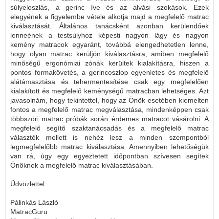
súlyeloszlás, a gerinc íve és az alvási szokások. Ezek
elegyének a figyelembe vétele alkotja majd a megfelelő
matrac
kiválasztását. Általános tanácsként azonban kerülendőek
lenneének a testsúlyhoz képesti nagyon lágy és nagyon
kemény matracok
egyaránt, továbbá elengedhetetlen lenne,
hogy olyan
matrac
kerüljön kiválasztásra, amiben megfelelő
minőségű ergonómiai zónák kerültek kialakításra, hiszen a
pontos formakövetés, a gerincoszlop egyenletes és megfelelő
alátámasztása és tehermentesítése csak egy megfelelően
kialakított és megfelelő keménységű
matrac
ban lehetséges. Azt
javasolnám, hogy tekintettel, hogy az Önök esetében kiemelten
fontos a megfelelő
matrac
megválasztása, mindenképpen csak
többszöri matrac próbák során érdemes matracot vásárolni. A
megfelelő segítő szaktanácsadás és a megfelelő matrac
választék mellett is nehéz lesz a minden szempontból
legmegfelelőbb matrac kiválasztása. Amennyiben lehetőségük
van rá, úgy egy egyeztetett időpontban szívesen segítek
Önöknek a megfelelő matrac kiválasztásában.
Üdvözlettel:
Pálinkás László
MatracGuru