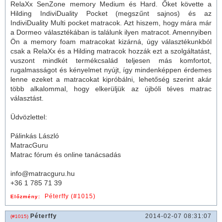
RelaXx SenZone memory Medium és Hard. Őket követte a
Hilding IndiviDuality Pocket (megszűnt sajnos) és az
IndiviDuality Multi pocket
matrac
ok. Azt hiszem, hogy mára már
a Dormeo választékában is találunk ilyen
matrac
ot. Amennyiben
Ön a
memory foam
matracokat kizárná, úgy választékunkból
csak a RelaXx és a
Hilding matracok
hozzák ezt a szolgáltatást,
vuszont mindkét termékcsalád teljesen más komfortot,
rugalmasságot és kényelmet nyújt, így mindenképpen érdemes
lenne ezeket a matracokat kipróbálni, lehetőség szerint akár
több alkalommal, hogy elkerüljük az újbóli téves matrac
választást.
Üdvözlettel:
Pálinkás László
MatracGuru
Matrac fórum és online tanácsadás
info@matracguru.hu
+36 1 785 71 39
Péterffy (#1015)
Előzmény:
Péterffy
2014-02-07 08:31:07
(#1015)