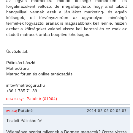
az egyes matracokra rakódó költsége márkánként és
forgalmazóként változó, de megállapítható, hogy ahol túlzott
hangsúllyal vannak ezek a járulékoz marketing- és egyéb
költségek, ott törvényszerűen az ugyanolyan minőségű
termékek fogyasztói árának is magasabbnak kell lennie, hiszen
ezeket a költségeket valahol vissza kell keresni és ez csak az
eladott matracok árába beépítve lehetséges.
Üdvözlettel:
Pálinkás László
MatracGuru
Matrac fórum és online tanácsadás
info@matracguru.hu
+36 1 785 71 39
Patainé (#1004)
Előzmény:
Patainé
2014-02-05 09:02:07
(#1004)
Tisztelt Pálinkás úr!
Véleménye szerint milyenek a Dormeo
matrac
ok? Össze vissza