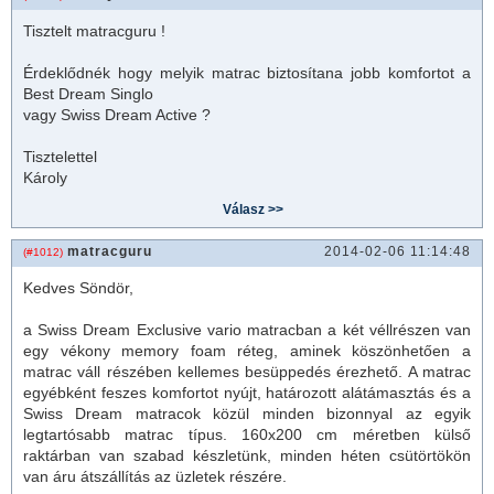
Tisztelt
matrac
guru !
Érdeklődnék hogy melyik
matrac
biztosítana jobb komfortot a
Best Dream Singlo
vagy Swiss Dream Active ?
Tisztelettel
Károly
matracguru
2014-02-06 11:14:48
(#1012)
Kedves Söndör,
a Swiss Dream Exclusive vario
matrac
ban a két véllrészen van
egy vékony
memory foam
réteg, aminek köszönhetően a
matrac
váll részében kellemes besüppedés érezhető. A
matrac
egyébként feszes komfortot nyújt, határozott alátámasztás és a
Swiss Dream
matrac
ok közül minden bizonnyal az egyik
legtartósabb
matrac
típus. 160x200 cm méretben külső
raktárban van szabad készletünk, minden héten csütörtökön
van áru átszállítás az üzletek részére.