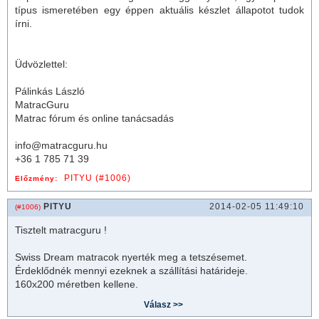
típus ismeretében egy éppen aktuális készlet állapotot tudok
írni.
Üdvözlettel:
Pálinkás László
MatracGuru
Matrac fórum és online tanácsadás
info@matracguru.hu
+36 1 785 71 39
PITYU (#1006)
Előzmény:
PITYU
2014-02-05 11:49:10
(#1006)
Tisztelt
matrac
guru !
Swiss Dream
matrac
ok nyerték meg a tetszésemet.
Érdeklődnék mennyi ezeknek a szállítási határideje.
160x200 méretben kellene.