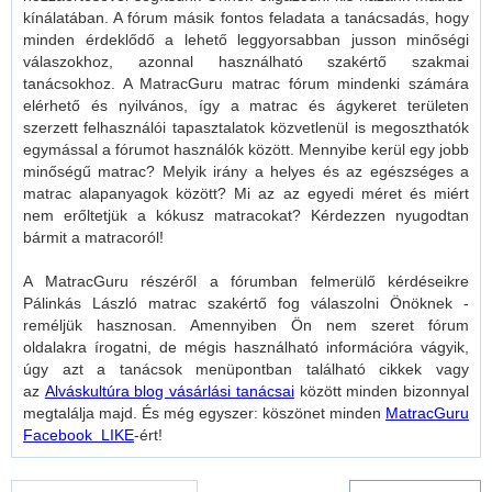
kínálatában. A fórum másik fontos feladata a tanácsadás, hogy
minden érdeklődő a lehető leggyorsabban jusson minőségi
válaszokhoz, azonnal használható szakértő szakmai
tanácsokhoz. A MatracGuru matrac fórum mindenki számára
elérhető és nyilvános, így a matrac és ágykeret területen
szerzett felhasználói tapasztalatok közvetlenül is megoszthatók
egymással a fórumot használók között. Mennyibe kerül egy jobb
minőségű matrac? Melyik irány a helyes és az egészséges a
matrac alapanyagok között? Mi az az egyedi méret és miért
nem erőltetjük a kókusz matracokat? Kérdezzen nyugodtan
bármit a matracoról!
A MatracGuru részéről a fórumban felmerülő kérdéseikre
Pálinkás László matrac szakértő fog válaszolni Önöknek -
reméljük hasznosan. Amennyiben Ön nem szeret fórum
oldalakra írogatni, de mégis használható információra vágyik,
úgy azt a tanácsok menüpontban található cikkek vagy
az
Alváskultúra blog vásárlási tanácsai
között minden bizonnyal
megtalálja majd. És még egyszer: köszönet minden
MatracGuru
Facebook LIKE
-ért!