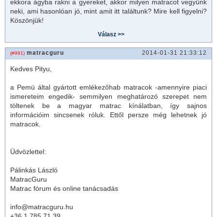
ekkora ágyba rakni a gyereket, akkor milyen
matrac
ot vegyünk
neki, ami hasonlóan jó, mint amit itt találtunk? Mire kell figyelni?
Köszönjük!
matracguru
2014-01-31 21:33:12
(#991)
Kedves Pityu,
a Pemü által gyártott emlékezőhab
matrac
ok -amennyire piaci
ismereteim engedik- semmilyen meghatározó szerepet nem
töltenek be a magyar
matrac
kínálatban, így sajnos
információim sincsenek róluk. Ettől persze még lehetnek jó
matrac
ok.
Üdvözlettel:
Pálinkás László
MatracGuru
Matrac fórum és online tanácsadás
info@matracguru.hu
+36 1 785 71 39