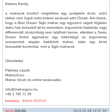
Kedves Károly,
a
matrac
ok komfort megítélése egy szubjektív érzet, ezért
ebben nem fogok tudni érdemi tanácsot adni Önnek. Ami biztos,
hogy a Best Dream Siglo
matrac
egy egyszerű vágott téglates
alakú hab lemezből áll és semmilyen ergonómiai kialakítás vagy
differenciált zónázottság nem található benne, ellenben a Swiss
Dream Active ágy
matrac
egy többrétegű és ergonómiai
szempontok alapján kialakított
matrac
, talán egy kicsit
feszesebb komforttal, mint a Siglo
matrac
ok.
Üdvözlettel:
Pálinkás László
MatracGuru
Matrac fórum és online tanácsadás
info@matracguru.hu
+36 1 785 71 39
Károly (#1013)
Előzmény:
Károly
2014-02-06 14:07:34
(#1013)