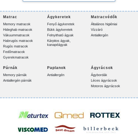
Matrac
Ágykeretek
Matracvédők
Memory matracok
Fenyő ágykeretek
Általános higiéniai
Hideghab matracok
Bükk ágykeretek
Vízzáró
Vákuummatracok
Felnyitható ágyak
Antiallergén
Habrugós matracok
Kárpitos ágyak,
kanapéágyak
Rugós matracok
Fedőmatracok
Gyerekmatracok
Párnák
Paplanok
Ágyrácsok
Memory párnák
Antiallergén
Ágybordák
Antiallergén párnák
Léces ágyrácsok
Motoros ágyrácsok