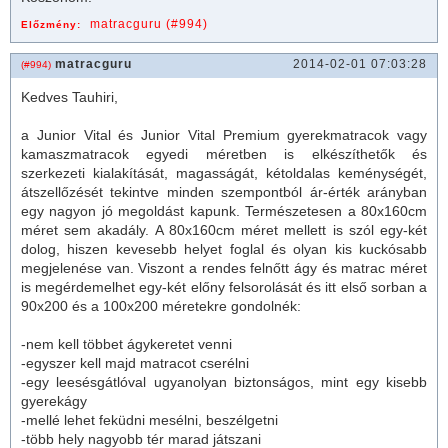
matracguru (#994)
Előzmény:
matracguru
2014-02-01 07:03:28
(#994)
Kedves Tauhiri,
a Junior Vital és Junior Vital Premium gyerek
matrac
ok vagy
kamasz
matrac
ok egyedi méretben is elkészíthetők és
szerkezeti kialakítását, magasságát, kétoldalas keménységét,
átszellőzését tekintve minden szempontból ár-érték arányban
egy nagyon jó megoldást kapunk. Természetesen a 80x160cm
méret sem akadály. A 80x160cm méret mellett is szól egy-két
dolog, hiszen kevesebb helyet foglal és olyan kis kuckósabb
megjelenése van. Viszont a rendes felnőtt ágy és
matrac
méret
is megérdemelhet egy-két előny felsorolását és itt első sorban a
90x200 és a 100x200 méretekre gondolnék:
-nem kell többet
ágykeret
et venni
-egyszer kell majd
matrac
ot cserélni
-egy leesésgátlóval ugyanolyan biztonságos, mint egy kisebb
gyerekágy
-mellé lehet feküdni mesélni, beszélgetni
-több hely nagyobb tér marad játszani