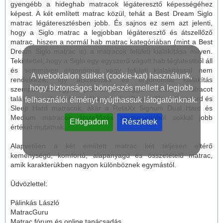
gyengébb a hideghab
matrac
ok légáteresztő képességéhez
képest. A két említett
matrac
közül, tehát a Best Dream Siglo
matrac
légáteresztésben jobb. És sajnos ez sem azt jelenti,
hogy a Siglo matrac a legjobban légáteresztő és átszellőző
matrac, hiszen a normál hab matrac kategóriában (mint a Best
Dream Siglo matrac is) a matracok felületi kialakítása milyen.
Tekintettel, hogy a Siglo egy egyszerű vágott hab téglatestből áll
és semmilyen ergonómiai vagy felületi kialakítással nem
A weboldalon sütiket (cookie-kat) használunk,
rendelkezik, így átszellőzés és ergonómiai kialakítás
hogy biztonságos böngészés mellett a legjobb
szempontjából egy sor jobb tulajdonsággal rendelkező matracot
találunk a választékban. Akár a Swiss Dream Sleep Standard és
felhasználói élményt nyújthassuk látogatóinknak.
Sleep Hard matracok, akár a RelaXx Signum Dual Hard és
Medium matracok átszellőzés szempontjából sokkal jobb
Elfogadom
Részletek
értéket mutatnak.
Alapvetően a két említett matrac két teljesen eltérő
keménységű, komfortú, alapanyagú és összetételű matrac,
amik karakterükben nagyon különböznek egymástól.
Üdvözlettel:
Pálinkás László
MatracGuru
Matrac fórum és online tanácsadás