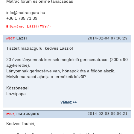
Matrac fórum és online tanácsadás
info@matracguru.hu
+36 1 785 71 39
Lazsi (#997)
Előzmény:
Lazsi
2014-02-04 07:30:29
(#997)
Tisztelt
matrac
guru, kedves László!
20 éves lányomnak keresek megfelelő gerinc
matrac
ot (200 x 90
ágykeret
be).
Lányomnak gerincsérve van, hónapok óta a földön alszik.
Melyik
matrac
ot ajánlja a termékeik közül?
Köszönettel,
Lazsipapa
matracguru
2014-02-03 09:06:21
(#996)
Kedves Tauhiri,