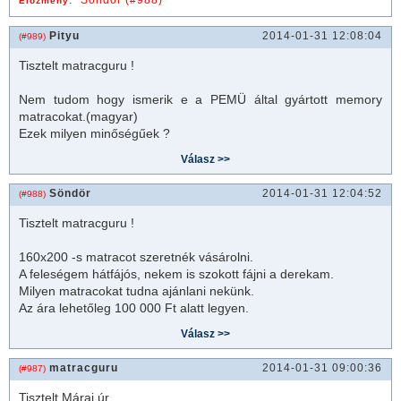
Söndör (#988)
Előzmény:
Pityu
2014-01-31 12:08:04
(#989)
Tisztelt
matrac
guru !
Nem tudom hogy ismerik e a PEMÜ által gyártott memory
matrac
okat.(magyar)
Ezek milyen minőségűek ?
Söndör
2014-01-31 12:04:52
(#988)
Tisztelt
matrac
guru !
160x200 -s
matrac
ot szeretnék vásárolni.
A feleségem hátfájós, nekem is szokott fájni a derekam.
Milyen
matrac
okat tudna ajánlani nekünk.
Az ára lehetőleg 100 000 Ft alatt legyen.
matracguru
2014-01-31 09:00:36
(#987)
Tisztelt Márai úr,