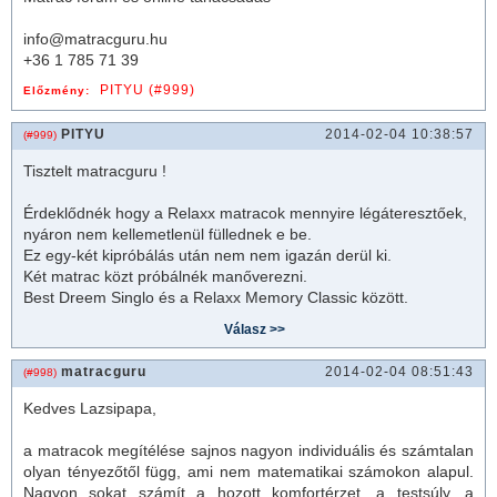
info@matracguru.hu
+36 1 785 71 39
PITYU (#999)
Előzmény:
PITYU
2014-02-04 10:38:57
(#999)
Tisztelt
matrac
guru !
Érdeklődnék hogy a Relaxx
matrac
ok mennyire légáteresztőek,
nyáron nem kellemetlenül füllednek e be.
Ez egy-két kipróbálás után nem nem igazán derül ki.
Két
matrac
közt próbálnék manőverezni.
Best Dreem Singlo és a Relaxx Memory Classic között.
matracguru
2014-02-04 08:51:43
(#998)
Kedves Lazsipapa,
a
matrac
ok megítélése sajnos nagyon individuális és számtalan
olyan tényezőtől függ, ami nem matematikai számokon alapul.
Nagyon sokat számít a hozott komfortérzet, a testsúly, a