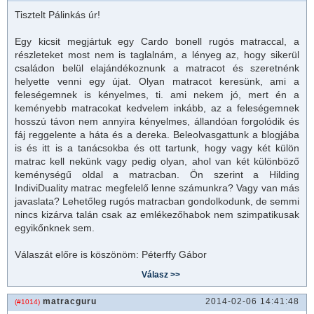
Tisztelt Pálinkás úr!
Egy kicsit megjártuk egy Cardo bonell rugós
matrac
cal, a
részleteket most nem is taglalnám, a lényeg az, hogy sikerül
családon belül elajándékoznunk a
matrac
ot és szeretnénk
helyette venni egy újat. Olyan
matrac
ot keresünk, ami a
feleségemnek is kényelmes, ti. ami nekem jó, mert én a
keményebb
matrac
okat kedvelem inkább, az a feleségemnek
hosszú távon nem annyira kényelmes, állandóan forgolódik és
fáj reggelente a háta és a dereka. Beleolvasgattunk a blogjába
is és itt is a tanácsokba és ott tartunk, hogy vagy két külön
matrac
kell nekünk vagy pedig olyan, ahol van két különböző
keménységű oldal a matracban. Ön szerint a Hilding
IndiviDuality matrac megfelelő lenne számunkra? Vagy van más
javaslata? Lehetőleg rugós matracban gondolkodunk, de semmi
nincs kizárva talán csak az emlékezőhabok nem szimpatikusak
egyikőnknek sem.
Válaszát előre is köszönöm: Péterffy Gábor
matracguru
2014-02-06 14:41:48
(#1014)