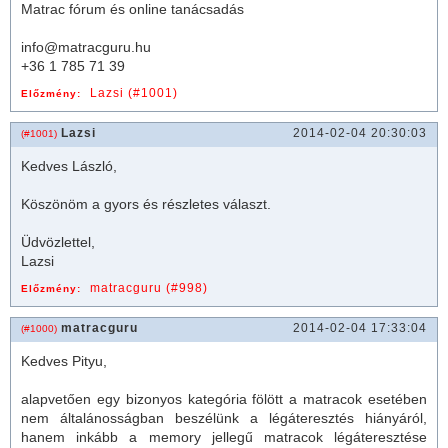
Matrac fórum és online tanácsadás
info@matracguru.hu
+36 1 785 71 39
Lazsi (#1001)
Előzmény:
Lazsi
2014-02-04 20:30:03
(#1001)
Kedves László,
Köszönöm a gyors és részletes választ.
Üdvözlettel,
Lazsi
matracguru (#998)
Előzmény:
matracguru
2014-02-04 17:33:04
(#1000)
Kedves Pityu,
alapvetően egy bizonyos kategória fölött a
matrac
ok esetében
nem általánosságban beszélünk a légáteresztés hiányáról,
hanem inkább a memory jellegű
matrac
ok légáteresztése