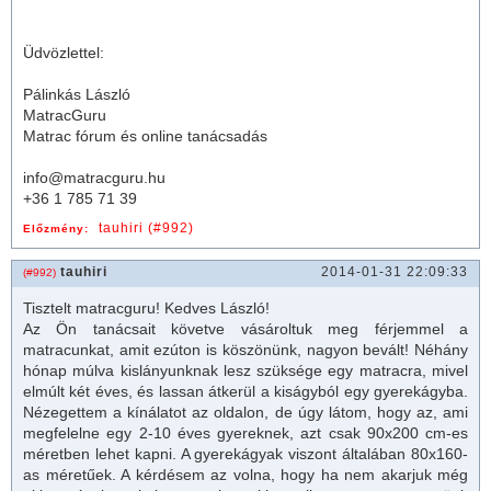
Üdvözlettel:
Pálinkás László
MatracGuru
Matrac fórum és online tanácsadás
info@matracguru.hu
+36 1 785 71 39
tauhiri (#992)
Előzmény:
tauhiri
2014-01-31 22:09:33
(#992)
Tisztelt
matrac
guru! Kedves László!
Az Ön tanácsait követve vásároltuk meg férjemmel a
matrac
unkat, amit ezúton is köszönünk, nagyon bevált! Néhány
hónap múlva kislányunknak lesz szüksége egy
matrac
ra, mivel
elmúlt két éves, és lassan átkerül a kiságyból egy gyerekágyba.
Nézegettem a kínálatot az oldalon, de úgy látom, hogy az, ami
megfelelne egy 2-10 éves gyereknek, azt csak 90x200 cm-es
méretben lehet kapni. A gyerekágyak viszont általában 80x160-
as méretűek. A kérdésem az volna, hogy ha nem akarjuk még