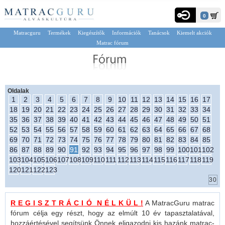
0
Matracguru
Termékek
Kiegészítők
Információk
Tanácsok
Kiemelt akciók
Matrac fórum
Oldalak
1
2
3
4
5
6
7
8
9
10
11
12
13
14
15
16
17
18
19
20
21
22
23
24
25
26
27
28
29
30
31
32
33
34
35
36
37
38
39
40
41
42
43
44
45
46
47
48
49
50
51
52
53
54
55
56
57
58
59
60
61
62
63
64
65
66
67
68
69
70
71
72
73
74
75
76
77
78
79
80
81
82
83
84
85
86
87
88
89
90
91
92
93
94
95
96
97
98
99
100
101
102
103
104
105
106
107
108
109
110
111
112
113
114
115
116
117
118
119
120
121
122
123
R E G I S Z T R Á C I Ó N É L K Ü L !
A MatracGuru matrac
fórum célja egy részt, hogy az elmúlt 10 év tapasztalatával,
hozzáértésével segítsünk Önnek eligazodni kis hazánk matrac-