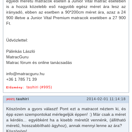
egyedi méretű
matrac
ok esetén a Junior Vital
matrac
esetében
is a hozzá közelebb eső nagyobb egész méret ára lesz az
irányadó, ebben az esetben a 90*200cm méret ára, azaz a 24
900 illetve a Junior Vital Premium
matrac
ok esetében a 27 900
Ft.
Üdvözlettel:
Pálinkás László
MatracGuru
Matrac fórum és online tanácsadás
info@matracguru.hu
+36 1 785 71 39
tauhiri (#995)
Előzmény:
tauhiri
2014-02-01 11:14:18
(#995)
Köszönöm a gyors választ! Pont ezt a
matrac
ot néztem ki, és
épp ezen szempontokat mérlegeljük éppen! :) Már csak a méret
a kérdés... egyébként ha a kisebb méretűt vennénk, (állítható
méretű, hosszabbítható ágyhoz), annak mennyi lenne az ára?
Köszönöm!