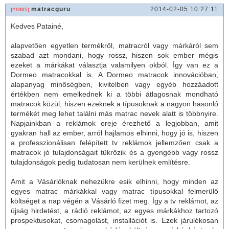
matracguru
2014-02-05 10:27:11
(#1005)
Kedves Patainé,
alapvetően egyetlen termékről,
matrac
ról vagy márkáról sem
szabad azt mondani, hogy rossz, hiszen sok ember mégis
ezeket a márkákat választja valamilyen okból. Így van ez a
Dormeo
matrac
okkal is. A Dormeo
matrac
ok innovációban,
alapanyag minőségben, kivitelben vagy egyéb hozzáadott
értékben nem emelkednek ki a többi átlagosnak mondható
matrac
ok közül, hiszen ezeknek a típusoknak a nagyon hasonló
termékét meg lehet találni más
matrac
nevek alatt is többnyire.
Napjainkban a reklámok ereje érezhető a legjobban, amit
gyakran hall az ember, arról hajlamos elhinni, hogy jó is, hiszen
a professzionálisan felépített tv reklámok jellemzően csak a
matracok jó tulajdonságait tükrözik és a gyengébb vagy rossz
tulajdonságok pedig tudatosan nem kerülnek említésre.
Amit a Vásárlóknak nehezükre esik elhinni, hogy minden az
egyes matrac márkákkal vagy matrac típusokkal felmerülő
költséget a nap végén a Vásárló fizet meg. Így a tv reklámot, az
újság hirdetést, a rádió reklámot, az egyes márkákhoz tartozó
prospektusokat, csomagolást, installációt is. Ezek járulékosan