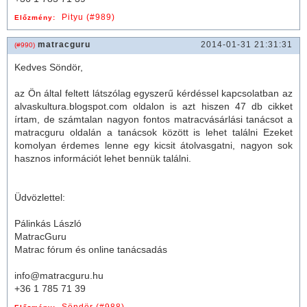
Pityu (#989)
Előzmény:
matracguru
2014-01-31 21:31:31
(#990)
Kedves Söndör,
az Ön által feltett látszólag egyszerű kérdéssel kapcsolatban az
alvaskultura.blogspot.com oldalon is azt hiszen 47 db cikket
írtam, de számtalan nagyon fontos
matrac
vásárlási tanácsot a
matrac
guru oldalán a tanácsok között is lehet találni Ezeket
komolyan érdemes lenne egy kicsit átolvasgatni, nagyon sok
hasznos információt lehet bennük találni.
Üdvözlettel:
Pálinkás László
MatracGuru
Matrac fórum és online tanácsadás
info@matracguru.hu
+36 1 785 71 39