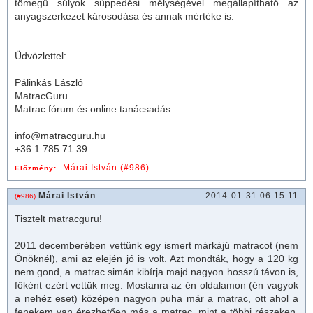
tömegű súlyok süppedési mélységével megállapítható az
anyagszerkezet károsodása és annak mértéke is.
Üdvözlettel:
Pálinkás László
MatracGuru
Matrac fórum és online tanácsadás
info@matracguru.hu
+36 1 785 71 39
Márai István (#986)
Előzmény:
Márai István
2014-01-31 06:15:11
(#986)
Tisztelt
matrac
guru!
2011 decemberében vettünk egy ismert márkájú
matrac
ot (nem
Önöknél), ami az elején jó is volt. Azt mondták, hogy a 120 kg
nem gond, a
matrac
simán kibírja majd nagyon hosszú távon is,
főként ezért vettük meg. Mostanra az én oldalamon (én vagyok
a nehéz eset) középen nagyon puha már a
matrac
, ott ahol a
fenekem van érezhetően más a
matrac
, mint a többi részeken.