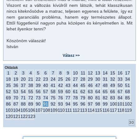
Viszont ez a változás kívülről nem látszik, tehát klasszikusan
nincs kiteknősödve a
matrac
, teljesen egyenes a felülete, így ez
nem garanciális probléma, hanem egy természetes állapot.
Ettől függetlenül nagyon puha középen és kényelmetlen is. Mit
lehet ilyenkor tenni?
Köszönöm válaszát!
István
Oldalak
1
2
3
4
5
6
7
8
9
10
11
12
13
14
15
16
17
18
19
20
21
22
23
24
25
26
27
28
29
30
31
32
33
34
35
36
37
38
39
40
41
42
43
44
45
46
47
48
49
50
51
52
53
54
55
56
57
58
59
60
61
62
63
64
65
66
67
68
69
70
71
72
73
74
75
76
77
78
79
80
81
82
83
84
85
86
87
88
89
90
91
92
93
94
95
96
97
98
99
100
101
102
103
104
105
106
107
108
109
110
111
112
113
114
115
116
117
118
119
120
121
122
123