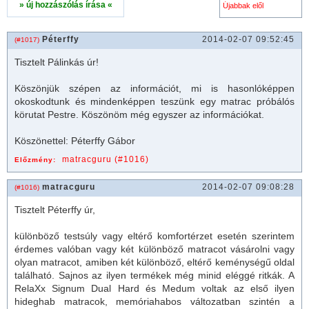
» új hozzászólás írása «
Péterffy
2014-02-07 09:52:45
(#1017)
Tisztelt Pálinkás úr!
Köszönjük szépen az információt, mi is hasonlóképpen
okoskodtunk és mindenképpen teszünk egy
matrac
próbálós
körutat Pestre. Köszönöm még egyszer az információkat.
Köszönettel: Péterffy Gábor
matracguru (#1016)
Előzmény:
matracguru
2014-02-07 09:08:28
(#1016)
Tisztelt Péterffy úr,
különböző testsúly vagy eltérő komfortérzet esetén szerintem
érdemes valóban vagy két különböző
matrac
ot vásárolni vagy
olyan
matrac
ot, amiben két különböző, eltérő keménységű oldal
található. Sajnos az ilyen termékek még minid eléggé ritkák. A
RelaXx Signum Dual Hard és Medum voltak az első ilyen
hideghab
matrac
ok, memóriahabos változatban szintén a