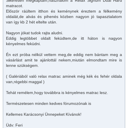
Sikeresen megkaptam,használom a Relax Signum Dual Hard
matrac
ot.
Először ráültem itthon és keménynek éreztem a félkemény
oldalát,de alvás és pihenés közben nagyon jó tapasztalatom
van így kb 2 hét eltelte után.
Nagyon jókat tudok rajta aludni.
Eddig legtöbbet oldalt feküdtem,de itt háton is nagyon
kényelmes feküdni.
Én ezt próba nélkül vettem meg,de eddig nem bántam meg a
vásárlást amit te ajánlottál nekem,miután elmondtam mire is
lenne szükségem.
( Galériából való relax
matrac
aminek még kék és fehér oldala
van,régebbi maggal )
Tehát remélem,hogy továbbra is kényelmes
matrac
lesz.
Természetesen minden kedves fórumozónak is
Kellemes Karácsonyi Ünnepeket Kívánok!
Üdv: Feri