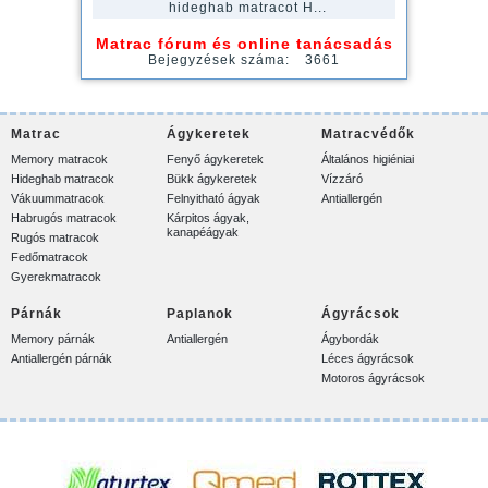
hideghab matracot H...
Matrac fórum és online tanácsadás
Bejegyzések száma:
3661
Matrac
Ágykeretek
Matracvédők
Memory matracok
Fenyő ágykeretek
Általános higiéniai
Hideghab matracok
Bükk ágykeretek
Vízzáró
Vákuummatracok
Felnyitható ágyak
Antiallergén
Habrugós matracok
Kárpitos ágyak,
kanapéágyak
Rugós matracok
Fedőmatracok
Gyerekmatracok
Párnák
Paplanok
Ágyrácsok
Memory párnák
Antiallergén
Ágybordák
Antiallergén párnák
Léces ágyrácsok
Motoros ágyrácsok