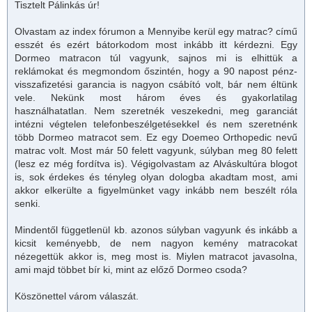
Tisztelt Pálinkás úr!
Olvastam az index fórumon a Mennyibe kerül egy
matrac
? című
esszét és ezért bátorkodom most inkább itt kérdezni. Egy
Dormeo
matrac
on túl vagyunk, sajnos mi is elhittük a
reklámokat és megmondom őszintén, hogy a 90 napost pénz-
visszafizetési garancia is nagyon csábító volt, bár nem éltünk
vele. Nekünk most három éves és gyakorlatilag
használhatatlan. Nem szeretnék veszekedni, meg garanciát
intézni végtelen telefonbeszélgetésekkel és nem szeretnénk
több Dormeo
matrac
ot sem. Ez egy Doemeo Orthopedic nevű
matrac
volt. Most már 50 felett vagyunk, súlyban meg 80 felett
(lesz ez még fordítva is). Végigolvastam az Alváskultúra blogot
is, sok érdekes és tényleg olyan dologba akadtam most, ami
akkor elkerülte a figyelmünket vagy inkább nem beszélt róla
senki.
Mindentől függetlenül kb. azonos súlyban vagyunk és inkább a
kicsit keményebb, de nem nagyon
kemény matracok
at
nézegettük akkor is, meg most is. Miylen
matrac
ot javasolna,
ami majd többet bír ki, mint az előző Dormeo csoda?
Köszönettel várom válaszát.