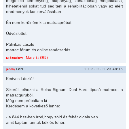
megfelelő keménység, alapanyag, zónázottság megtalálása,
hihetetlenül sokat tud segíteni a rehabilitációban vagy az elért
eredmények konzerválásában.
Én nem kerülném ki a
matrac
próbát.
Üdvözlettel:
Pálinkás László
matrac
fórum és online tanácsadás
Mary (#865)
Előzmény:
Feri
2013-12-12 23:48:15
(#866)
Kedves László!
Sikerült elhozni a Relax Signum Dual Hard típusú
matrac
ot a
matrac
guruból.
Még nem próbáltam ki.
Kérdésem a következő lenne:
- a 844 hsz-ben írod,hogy zöld és fehér oldala van.
amit kaptam annak kék és fehér.