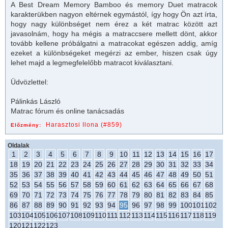
A Best Dream Memory Bamboo és memory Duet matracok
karakterükben nagyon eltérnek egymástól, így hogy Ön azt írta,
hogy nagy különbséget nem érez a két matrac között azt
javasolnám, hogy ha mégis a matraccsere mellett dönt, akkor
tovább kellene próbálgatni a matracokat egészen addig, amíg
ezeket a különbségeket megérzi az ember, hiszen csak úgy
lehet majd a legmegfelelőbb matracot kiválasztani.
Üdvözlettel:
Pálinkás László
Matrac fórum és online tanácsadás
Harasztosi Ilona (#859)
Előzmény:
Oldalak
1
2
3
4
5
6
7
8
9
10
11
12
13
14
15
16
17
18
19
20
21
22
23
24
25
26
27
28
29
30
31
32
33
34
35
36
37
38
39
40
41
42
43
44
45
46
47
48
49
50
51
52
53
54
55
56
57
58
59
60
61
62
63
64
65
66
67
68
69
70
71
72
73
74
75
76
77
78
79
80
81
82
83
84
85
86
87
88
89
90
91
92
93
94
95
96
97
98
99
100
101
102
103
104
105
106
107
108
109
110
111
112
113
114
115
116
117
118
119
120
121
122
123