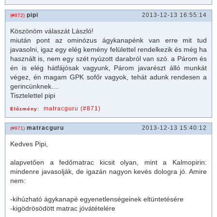
pipi
2013-12-13 16:55:14
(#872)
Köszönöm válaszát László!
miután pont az ominózus ágykanapénk van erre mit tud
javasolni, igaz egy elég kemény felülettel rendelkezik és még ha
használt is, nem egy szét nyúzott darabról van szó. a Párom és
én is elég hátfájósak vagyunk, Párom javarészt álló munkát
végez, én magam GPK sofőr vagyok, tehát adunk rendesen a
gerincünknek....
Tisztelettel pipi
matracguru (#871)
Előzmény:
matracguru
2013-12-13 15:40:12
(#871)
Kedves Pipi,
alapvetően a fedő
matrac
kicsit olyan, mint a Kalmopirin:
mindenre javasolják, de igazán nagyon kevés dologra jó. Amire
nem:
-kihúzható ágykanapé egyenetlenségeinek eltüntetésére
-kigödrösödött
matrac
jóvátételére