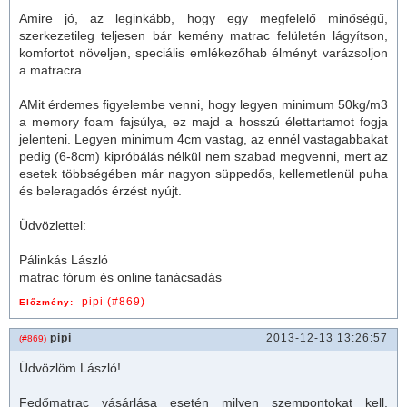
Amire jó, az leginkább, hogy egy megfelelő minőségű,
szerkezetileg teljesen bár kemény
matrac
felületén lágyítson,
komfortot növeljen, speciális emlékezőhab élményt varázsoljon
a
matrac
ra.
AMit érdemes figyelembe venni, hogy legyen minimum 50kg/m3
a
memory foam
fajsúlya, ez majd a hosszú élettartamot fogja
jelenteni. Legyen minimum 4cm vastag, az ennél vastagabbakat
pedig (6-8cm) kipróbálás nélkül nem szabad megvenni, mert az
esetek többségében már nagyon süppedős, kellemetlenül puha
és beleragadós érzést nyújt.
Üdvözlettel:
Pálinkás László
matrac
fórum és online tanácsadás
pipi (#869)
Előzmény:
pipi
2013-12-13 13:26:57
(#869)
Üdvözlöm László!
Fedő
matrac
vásárlása esetén milyen szempontokat kell,