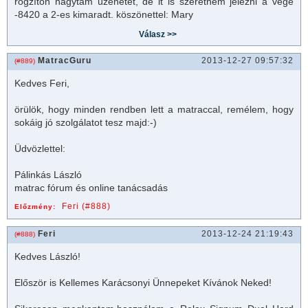
rögzítőn hagytam üzenetet, de it is szeretném jelezni a vége
-8420 a 2-es kimaradt. köszönettel: Mary
MatracGuru
2013-12-27 09:57:32
(#889)
Kedves Feri,
örülök, hogy minden rendben lett a
matrac
cal, remélem, hogy
sokáig jó szolgálatot tesz majd:-)
Üdvözlettel:
Pálinkás László
matrac
fórum és online tanácsadás
Feri (#888)
Előzmény:
Feri
2013-12-24 21:19:43
(#888)
Kedves László!
Először is Kellemes Karácsonyi Ünnepeket Kívánok Neked!