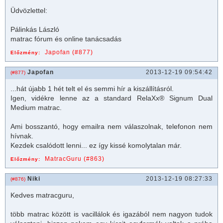
Üdvözlettel:
Pálinkás László
matrac
fórum és online tanácsadás
Japofan (#877)
Előzmény:
Japofan
2013-12-19 09:54:42
(#877)
...hát újabb 1 hét telt el és semmi hír a kiszállításról.
Igen, vidékre lenne az a standard RelaXx® Signum Dual
Medium
matrac
.
Ami bosszantó, hogy emailra nem válaszolnak, telefonon nem
hívnak.
Kezdek csalódott lenni... ez így kissé komolytalan már.
MatracGuru (#863)
Előzmény:
Niki
2013-12-19 08:27:33
(#876)
Kedves
matrac
guru,
több
matrac
között is vacillálok és igazából nem nagyon tudok