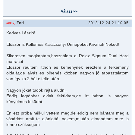
Feri
2013-12-24 21:10:05
(#887)
Kedves László!
Először is Kellemes Karácsonyi Ünnepeket Kívánok Neked!
Sikeresen megkaptam,használom a Relax Signum Dual Hard
matrac
ot.
Először ráültem itthon és keménynek éreztem a félkemény
oldalát,de alvás és pihenés közben nagyon jó tapasztalatom
van így kb 2 hét eltelte után.
Nagyon jókat tudok rajta aludni.
Eddig legtöbbet oldalt feküdtem,de itt háton is nagyon
kényelmes feküdni.
Én ezt próba nélkül vettem meg,de eddig nem bántam meg a
vásárlást amit te ajánlottál nekem,miután elmondtam mire is
lenne szükségem.