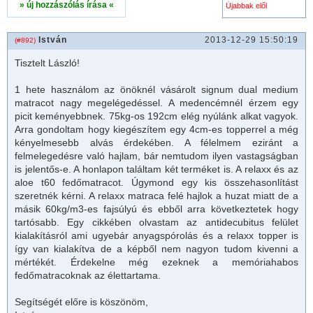
» új hozzászólás írása «
István
2013-12-29 15:50:19
(#892)
Tisztelt László!
1 hete használom az önöknél vásárolt signum dual medium
matrac
ot nagy megelégedéssel. A medencémnél érzem egy
picit keményebbnek. 75kg-os 192cm elég nyúlánk alkat vagyok.
Arra gondoltam hogy kiegészítem egy 4cm-es topperrel a még
kényelmesebb alvás érdekében. A félelmem eziránt a
felmelegedésre való hajlam, bár nemtudom ilyen vastagságban
is jelentős-e. A honlapon találtam két terméket is. A relaxx és az
aloe t60 fedő
matrac
ot. Úgymond egy kis összehasonlítást
szeretnék kérni. A relaxx
matrac
a felé hajlok a huzat miatt de a
másik 60kg/m3-es fajsúlyú és ebből arra következtetek hogy
tartósabb. Egy cikkében olvastam az antidecubitus felület
kialakításról ami ugyebár anyagspórolás és a relaxx topper is
így van kialakítva de a képből nem nagyon tudom kivenni a
mértékét. Érdekelne még ezeknek a memóriahabos
fedő
matrac
oknak az élettartama.
Segítségét előre is köszönöm,