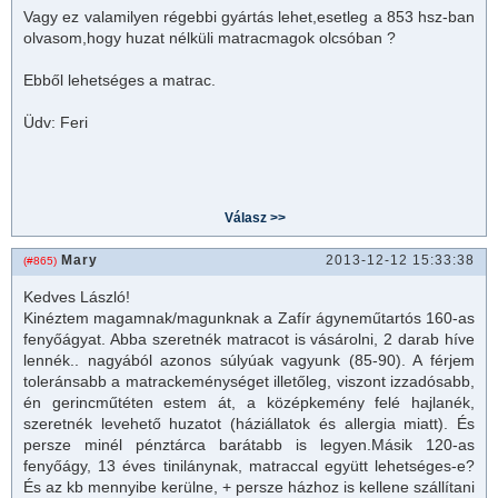
Vagy ez valamilyen régebbi gyártás lehet,esetleg a 853 hsz-ban
olvasom,hogy huzat nélküli
matrac
magok olcsóban ?
Ebből lehetséges a
matrac
.
Üdv: Feri
Mary
2013-12-12 15:33:38
(#865)
Kedves László!
Kinéztem magamnak/magunknak a Zafír ágyneműtartós 160-as
fenyőágyat. Abba szeretnék
matrac
ot is vásárolni, 2 darab híve
lennék.. nagyából azonos súlyúak vagyunk (85-90). A férjem
toleránsabb a
matrac
keménységet illetőleg, viszont izzadósabb,
én gerincműtéten estem át, a középkemény felé hajlanék,
szeretnék levehető huzatot (háziállatok és allergia miatt). És
persze minél pénztárca barátabb is legyen.Másik 120-as
fenyőágy, 13 éves tinilánynak,
matrac
cal együtt lehetséges-e?
És az kb mennyibe kerülne, + persze házhoz is kellene szállítani