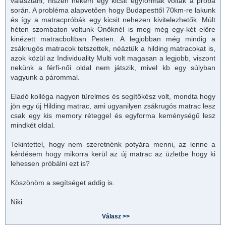
választani, hiszen nekem egy kicsit egyformák voltak a próba
során. A probléma alapvetően hogy Budapesttől 70km-re lakunk
és így a
matrac
próbák egy kicsit nehezen kivitelezhetők. Múlt
héten szombaton voltunk Önöknél is meg még egy-két előre
kinézett
matrac
boltban Pesten. A legjobban még mindig a
zsákrugós
matrac
ok tetszettek, néáztük a hilding
matrac
okat is,
azok közül az Individuality Multi volt magasan a legjobb, viszont
nekünk a férfi-női oldal nem játszik, mivel kb egy súlyban
vagyunk a párommal.
Eladó kolléga nagyon türelmes és segítőkész volt, mondta hogy
jön egy új Hilding matrac, ami ugyanilyen zsákrugós matrac lesz
csak egy kis memory réteggel és egyforma keménységű lesz
mindkét oldal.
Tekintettel, hogy nem szeretnénk potyára menni, az lenne a
kérdésem hogy mikorra kerül az új matrac az üzletbe hogy ki
lehessen próbálni ezt is?
Köszönöm a segítséget addig is.
Niki