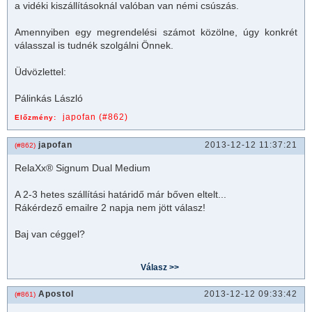
a vidéki kiszállításoknál valóban van némi csúszás.
Amennyiben egy megrendelési számot közölne, úgy konkrét
válasszal is tudnék szolgálni Önnek.
Üdvözlettel:
Pálinkás László
japofan (#862)
Előzmény:
japofan
2013-12-12 11:37:21
(#862)
RelaXx® Signum Dual Medium
A 2-3 hetes szállítási határidő már bőven eltelt...
Rákérdező emailre 2 napja nem jött válasz!
Baj van céggel?
Apostol
2013-12-12 09:33:42
(#861)