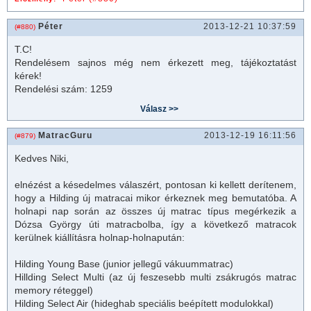
Péter
2013-12-21 10:37:59
(#880)
T.C!
Rendelésem sajnos még nem érkezett meg, tájékoztatást
kérek!
Rendelési szám: 1259
MatracGuru
2013-12-19 16:11:56
(#879)
Kedves Niki,
elnézést a késedelmes válaszért, pontosan ki kellett derítenem,
hogy a Hilding új
matrac
ai mikor érkeznek meg bemutatóba. A
holnapi nap során az összes új
matrac
típus megérkezik a
Dózsa György úti
matrac
bolba, így a következő
matrac
ok
kerülnek kiállításra holnap-holnapután:
Hilding Young Base (junior jellegű vákuum
matrac
)
Hillding Select Multi (az új feszesebb multi zsákrugós matrac
memory réteggel)
Hilding Select Air (hideghab speciális beépített modulokkal)