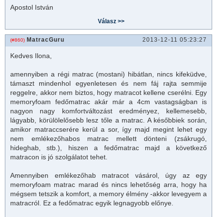
Apostol István
MatracGuru
2013-12-11 05:23:27
(#860)
Kedves Ilona,
amennyiben a régi
matrac
(mostani) hibátlan, nincs kifeküdve,
támaszt mindenhol egyenletesen és nem fáj rajta semmije
reggelre, akkor nem biztos, hogy
matrac
ot kellene cserélni. Egy
memoryfoam
fedő
matrac
akár már a 4cm vastagságban is
nagyon nagy komfortváltozást eredményez, kellemesebb,
lágyabb, körülölelősebb lesz tőle a
matrac
. A későbbiek során,
amikor
matrac
cserére kerül a sor, így majd megint lehet egy
nem emlékezőhabos matrac mellett dönteni (zsákrugó,
hideghab, stb.), hiszen a fedőmatrac majd a következő
matracon is jó szolgálatot tehet.
Amennyiben emlékezőhab matracot vásárol, úgy az egy
memoryfoam matrac marad és nincs lehetőség arra, hogy ha
mégsem tetszik a komfort, a memory élmény -akkor levegyem a
matracról. Ez a fedőmatrac egyik legnagyobb előnye.