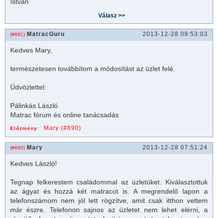
István
MatracGuru
2013-12-28 09:53:03
(#891)
Kedves Mary,
természetesen továbbítom a módosítást az üzlet felé.
Üdvözlettel:
Pálinkás László
Matrac fórum és online tanácsadás
Mary (#890)
Előzmény:
Mary
2013-12-28 07:51:24
(#890)
Kedves László!
Tegnap felkerestem családommal az üzletüket. Kiválasztottuk
az ágyat és hozzá két
matrac
ot is. A megrendelő lapon a
telefonszámom nem jól lett rögzítve, amit csak itthon vettem
már észre. Telefonon sajnos az üzletet nem lehet elérni, a