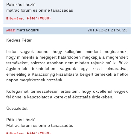
Pálinkás László
matrac
fórum és online tanácsadás
Péter (#880)
Előzmény:
matracguru
2013-12-21 21:50:23
(#882)
Kedves Péter,
biztos vagyok benne, hogy kollégáim mindent megtesznek,
hogy mindenki a megígért határidőben megkapja a megrendelt
termékeket, sokszor azonban nem minden rajtunk múlik. Bükk
ágykeret
ek tekintetében vagyunk egy kicsit elmaradva,
elméletileg a Karácsonyig kiszállításra beígért termékek a hétfői
napon megérkeznek hozzánk.
Kollégáimat természetesen értesítem, hogy okvetlenül vegyék
fel önnel a kapcsolatot a korrekt tájékoztatás érdekében.
Üdvözlettel:
Pálinkás László
Matrac fórum és online tanácsadás
Péter (#880)
Előzmény: