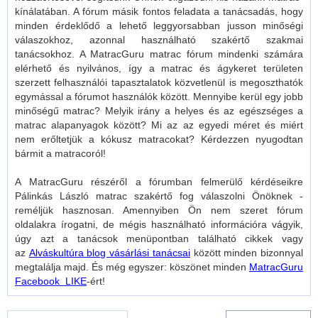
kínálatában. A fórum másik fontos feladata a tanácsadás, hogy
minden érdeklődő a lehető leggyorsabban jusson minőségi
válaszokhoz, azonnal használható szakértő szakmai
tanácsokhoz. A MatracGuru matrac fórum mindenki számára
elérhető és nyilvános, így a matrac és ágykeret területen
szerzett felhasználói tapasztalatok közvetlenül is megoszthatók
egymással a fórumot használók között. Mennyibe kerül egy jobb
minőségű matrac? Melyik irány a helyes és az egészséges a
matrac alapanyagok között? Mi az az egyedi méret és miért
nem erőltetjük a kókusz matracokat? Kérdezzen nyugodtan
bármit a matracoról!
A MatracGuru részéről a fórumban felmerülő kérdéseikre
Pálinkás László matrac szakértő fog válaszolni Önöknek -
reméljük hasznosan. Amennyiben Ön nem szeret fórum
oldalakra írogatni, de mégis használható információra vágyik,
úgy azt a tanácsok menüpontban található cikkek vagy
az
Alváskultúra blog vásárlási tanácsai
között minden bizonnyal
megtalálja majd. És még egyszer: köszönet minden
MatracGuru
Facebook LIKE
-ért!