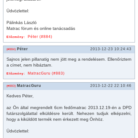
Üdvözlettel:
Pálinkás László
Matrac fórum és online tanácsadás
Péter (#884)
Előzmény:
Péter
2013-12-23 10:24:43
(#884)
Sajnos jelen pillanatig nem jött meg a rendelésem. Ellenőriztem
a címet, nem hibáztam.
MatracGuru (#883)
Előzmény:
MatracGuru
2013-12-22 22:10:46
(#883)
Kedves Péter,
az Ön által megrendelt 6cm fedő
matrac
2013.12.19-én a DPD
futárszolgálattal elküldésre került. Nehezen tudjuk elképzelni,
hogy a kiküldött termék nem érkezett meg Önhöz.
Üdvözlettel: