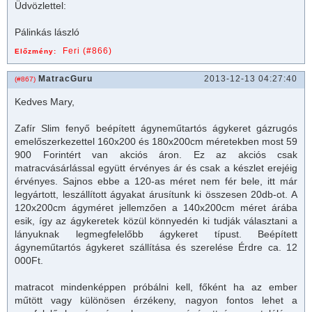
Üdvözlettel:
Pálinkás lászló
Feri (#866)
Előzmény:
MatracGuru
2013-12-13 04:27:40
(#867)
Kedves Mary,
Zafír Slim fenyő beépített ágyneműtartós
ágykeret
gázrugós
emelőszerkezettel 160x200 és 180x200cm méretekben most 59
900 Forintért van akciós áron. Ez az akciós csak
matrac
vásárlással együtt érvényes ár és csak a készlet erejéig
érvényes. Sajnos ebbe a 120-as méret nem fér bele, itt már
legyártott, leszállított ágyakat árusítunk ki összesen 20db-ot. A
120x200cm ágyméret jellemzően a 140x200cm méret árába
esik, így az
ágykeretek
közül könnyedén ki tudják választani a
lányuknak legmegfelelőbb ágykeret típust. Beépített
ágyneműtartós ágykeret szállítása és szerelése Érdre ca. 12
000Ft.
matrac
ot mindenképpen próbálni kell, főként ha az ember
műtött vagy különösen érzékeny, nagyon fontos lehet a