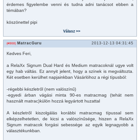
érdemes figyelembe venni és tudna adni tanácsot ebben a
témában?
köszönettel pipi
MatracGuru
2013-12-13 04:31:45
(#868)
Kedves Feri,
a RelaXx Signum Dual Hard és Medium
matrac
oknál ugye volt
egy hab váltás. Ez annyit jelent, hogy a színek is megváltozta.
Két esetben kerülhet napjainkban Vásárlóhoz a régi típusból:
-régebbi készletről (nem valószínű)
-egyedi árban vágási minta 90-es
matrac
mag (tehát nem
használt
matrac
)külön hozzá legyártott huzattal
A készletről kiszolgálás korábbi
matrac
mag típussal sem
elképzelhetetlen, de kicsi a valószínűsége, hiszen a RelaXx
Signum
matrac
ok forgási sebessége az egyik legnagyobb a
választékunkban.