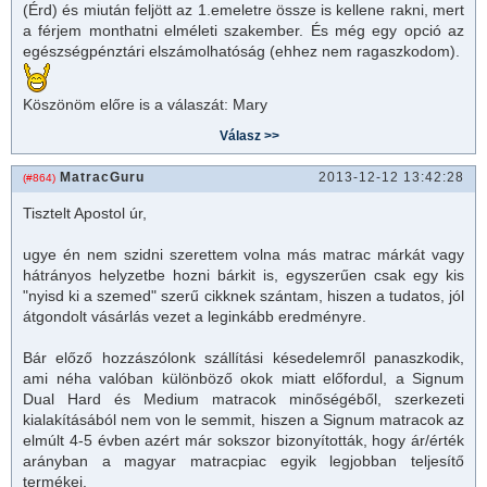
(Érd) és miután feljött az 1.emeletre össze is kellene rakni, mert
a férjem monthatni elméleti szakember. És még egy opció az
egészségpénztári elszámolhatóság (ehhez nem ragaszkodom).
Köszönöm előre is a válaszát: Mary
MatracGuru
2013-12-12 13:42:28
(#864)
Tisztelt Apostol úr,
ugye én nem szidni szerettem volna más
matrac
márkát vagy
hátrányos helyzetbe hozni bárkit is, egyszerűen csak egy kis
"nyisd ki a szemed" szerű cikknek szántam, hiszen a tudatos, jól
átgondolt vásárlás vezet a leginkább eredményre.
Bár előző hozzászólonk szállítási késedelemről panaszkodik,
ami néha valóban különböző okok miatt előfordul, a Signum
Dual Hard és Medium
matrac
ok minőségéből, szerkezeti
kialakításából nem von le semmit, hiszen a Signum
matrac
ok az
elmúlt 4-5 évben azért már sokszor bizonyították, hogy ár/érték
arányban a magyar
matrac
piac egyik legjobban teljesítő
termékei.