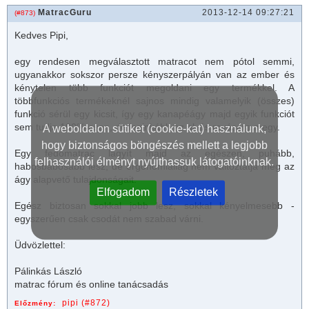
MatracGuru
2013-12-14 09:27:21
(#873)
Kedves Pipi,
egy rendesen megválasztott
matrac
ot nem pótol semmi,
ugyanakkor sokszor persze kényszerpályán van az ember és
kénytelen több funkciót megoldani egy termékkel. A
többfunkciós termékeknél sajnos mindig valamelyik (összes)
funkció sérül egy kicsit, így egy kanapéágy majd egyik funkciót
sem tudja 100%-osan, de leginkább az alvás rovására megy.
A weboldalon sütiket (cookie-kat) használunk,
hogy biztonságos böngészés mellett a legjobb
Egy fedő
matrac
lágyít majd az egészen, puhább,
felhasználói élményt nyújthassuk látogatóinknak.
habosbabosabb lesz, de ergonómiailag nem változtatja meg az
ágy alapvető tulajdonságait.
Elfogadom
Részletek
Egész biztosan sokkal jobb lesz, sokkal kényelmesebb -
egyszerűen csak csodát nem szabad várni.
Üdvözlettel:
Pálinkás László
matrac
fórum és online tanácsadás
pipi (#872)
Előzmény: