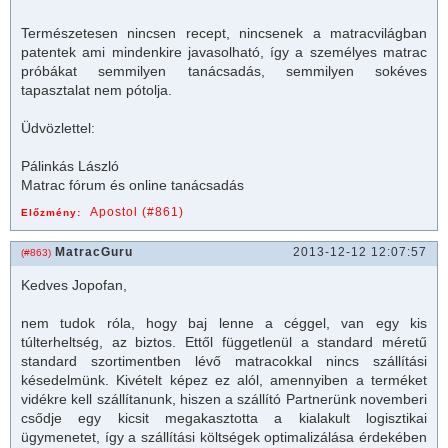
Természetesen nincsen recept, nincsenek a
matrac
világban
patentek ami mindenkire javasolható, így a személyes matrac
próbákat semmilyen tanácsadás, semmilyen sokéves
tapasztalat nem pótolja.
Üdvözlettel:
Pálinkás László
Matrac fórum és online tanácsadás
Apostol (#861)
Előzmény:
MatracGuru
2013-12-12 12:07:57
(#863)
Kedves Jopofan,
nem tudok róla, hogy baj lenne a céggel, van egy kis
túlterheltség, az biztos. Ettől függetlenül a standard méretű
standard szortimentben lévő
matrac
okkal nincs szállítási
késedelmünk. Kivételt képez ez alól, amennyiben a terméket
vidékre kell szállítanunk, hiszen a szállító Partnerünk novemberi
csődje egy kicsit megakasztotta a kialakult logisztikai
ügymenetet, így a szállítási költségek optimalizálása érdekében