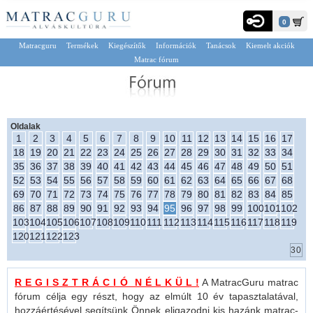
0
Matracguru
Termékek
Kiegészítők
Információk
Tanácsok
Kiemelt akciók
Matrac fórum
Oldalak
1
2
3
4
5
6
7
8
9
10
11
12
13
14
15
16
17
18
19
20
21
22
23
24
25
26
27
28
29
30
31
32
33
34
35
36
37
38
39
40
41
42
43
44
45
46
47
48
49
50
51
52
53
54
55
56
57
58
59
60
61
62
63
64
65
66
67
68
69
70
71
72
73
74
75
76
77
78
79
80
81
82
83
84
85
86
87
88
89
90
91
92
93
94
95
96
97
98
99
100
101
102
103
104
105
106
107
108
109
110
111
112
113
114
115
116
117
118
119
120
121
122
123
R E G I S Z T R Á C I Ó N É L K Ü L !
A MatracGuru matrac
fórum célja egy részt, hogy az elmúlt 10 év tapasztalatával,
hozzáértésével segítsünk Önnek eligazodni kis hazánk matrac-