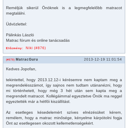
Reméljük sikerül Önöknek is a legmegfelelőbb matracot
megtalálni.
Üdvözlettel:
Pálinkás László
Matrac fórum és online tanácsadás
Niki (#876)
Előzmény:
MatracGuru
2013-12-19 11:01:54
(#878)
Kedves Jopofan,
tekintettel, hogy 2013.12.12-i kérésemre nem kaptam meg a
megrendelésszámot, így sajnos nem tudtam utánanézni, hogy
mi történhetett, hogy még 3 hét után sem kapta meg a
megrendelt
matrac
ot. Kollégáimmal egyeztetve Önök ma reggel
egyeztették már a hétfői kiszállítást.
Az esetleges késedelemért szíves elnézésüket kérem,
remélem, hogy a
matrac
minősége, kényelme kárpótolni fogja
Önt az esetlegesen okozott kellemetlenségekért.