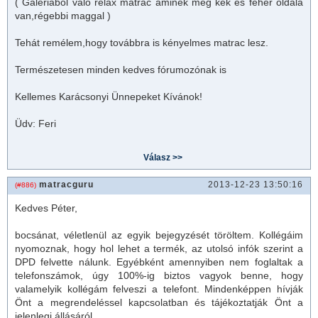
( Galériából való relax
matrac
aminek még kék és fehér oldala
van,régebbi maggal )
Tehát remélem,hogy továbbra is kényelmes
matrac
lesz.
Természetesen minden kedves fórumozónak is
Kellemes Karácsonyi Ünnepeket Kívánok!
Üdv: Feri
matracguru
2013-12-23 13:50:16
(#886)
Kedves Péter,
bocsánat, véletlenül az egyik bejegyzését töröltem. Kollégáim
nyomoznak, hogy hol lehet a termék, az utolsó infók szerint a
DPD felvette nálunk. Egyébként amennyiben nem foglaltak a
telefonszámok, úgy 100%-ig biztos vagyok benne, hogy
valamelyik kollégám felveszi a telefont. Mindenképpen hívják
Önt a megrendeléssel kapcsolatban és tájékoztatják Önt a
jelenlegi állásáról.