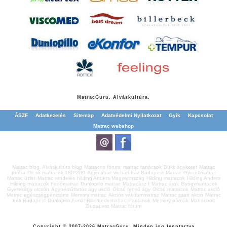
Matrac
Guru. Alváskultúra.
ÁSZF
Adatkezelés
Sitemap
Adatvédelmi Nyilatkozat
Gyik
Kapcsolat
Matrac webshop
Matrac blog. Alváskultúra blog
Matracos fórum, matrac tanácsok
Bükk ágykeret
Matrac
próba
Olcsó matracok 180*200
Ágymatrac webáruház Budapest
Matrac
Gyerekmatrac
Matrac üzlet
Matrac rendelés
hilding Anders Magyarország
Hilding matracok
Hilding Anders
Hilding matracok
Fedőmatrac
Dunlopillo matrac
Matracász f
Matrac árak
Gyógymatracok
Gyerekágy olcsón
Ágyneműtartós ágy akció
Olcsó fenyő ágy
Olcsó matracok
Matrac akció
Matrac egészségpénztárra
Memory matrac
Akciós vákuummatrac
Matrac szett akció
Matrac
bolt Budapest
Dunlopillo Aerial
Billerbeck matrac
Paplanok
Memory párnák
Matracbolt
Budapest
Matrac fórum
Copyright © 2007-2026
Matrac
Guru. Minden jog fenntartva