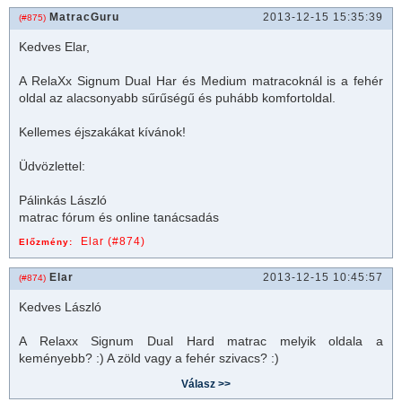
MatracGuru
2013-12-15 15:35:39
(#875)
Kedves Elar,
A RelaXx Signum Dual Har és Medium
matrac
oknál is a fehér
oldal az alacsonyabb sűrűségű és puhább komfortoldal.
Kellemes éjszakákat kívánok!
Üdvözlettel:
Pálinkás László
matrac
fórum és online tanácsadás
Elar (#874)
Előzmény:
Elar
2013-12-15 10:45:57
(#874)
Kedves László
A Relaxx Signum Dual Hard
matrac
melyik oldala a
keményebb? :) A zöld vagy a fehér szivacs? :)