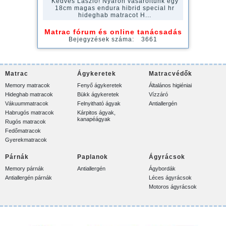
Kedves László! Nyáron vásároltunk egy
18cm magas endura hibrid special hr
hideghab matracot H...
Matrac fórum és online tanácsadás
Bejegyzések száma:
3661
Matrac
Ágykeretek
Matracvédők
Memory matracok
Fenyő ágykeretek
Általános higiéniai
Hideghab matracok
Bükk ágykeretek
Vízzáró
Vákuummatracok
Felnyitható ágyak
Antiallergén
Habrugós matracok
Kárpitos ágyak,
kanapéágyak
Rugós matracok
Fedőmatracok
Gyerekmatracok
Párnák
Paplanok
Ágyrácsok
Memory párnák
Antiallergén
Ágybordák
Antiallergén párnák
Léces ágyrácsok
Motoros ágyrácsok