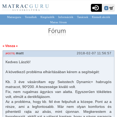
0
Matracguru
Termékek
Kiegészítők
Információk
Tanácsok
Kiemelt akciók
Matrac fórum
» Vissza «
matt
2018-02-07 11:56:57
(#3078)
Kedves László!
A következő probléma elhárításában kérem a segítségét:
Kb. 3 éve vásároltam egy Swisstech Dynamic+ habrugós
matracot, 90*200. A feszessége kiváló volt.
Fix, nem rugalmas ágyrács van alatta. Egyszerűen tökéletes
volt, elmúlt a derékfájásom.
Az a probléma, hogy kb. fél éve felpuhult a közepe. Pont az a
része, ami a legfontosabb. Már nem olyan komfortos és
pihentető rajta az alvás, mint újonnan. Megkerestem a
forgalmazót, akitől azt a választ kaptam, hogy a sávos garancia