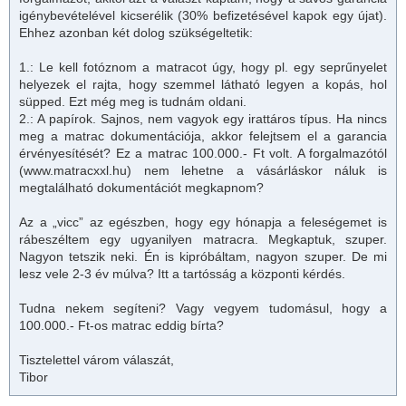
igénybevételével kicserélik (30% befizetésével kapok egy újat).
Ehhez azonban két dolog szükségeltetik:
1.: Le kell fotóznom a matracot úgy, hogy pl. egy seprűnyelet
helyezek el rajta, hogy szemmel látható legyen a kopás, hol
süpped. Ezt még meg is tudnám oldani.
2.: A papírok. Sajnos, nem vagyok egy irattáros típus. Ha nincs
meg a
matrac
dokumentációja, akkor felejtsem el a garancia
érvényesítését? Ez a
matrac
100.000.- Ft volt. A forgalmazótól
(www.matracxxl.hu) nem lehetne a vásárláskor náluk is
megtalálható dokumentációt megkapnom?
Az a „vicc” az egészben, hogy egy hónapja a feleségemet is
rábeszéltem egy ugyanilyen matracra. Megkaptuk, szuper.
Nagyon tetszik neki. Én is kipróbáltam, nagyon szuper. De mi
lesz vele 2-3 év múlva? Itt a tartósság a központi kérdés.
Tudna nekem segíteni? Vagy vegyem tudomásul, hogy a
100.000.- Ft-os
matrac
eddig bírta?
Tisztelettel várom válaszát,
Tibor