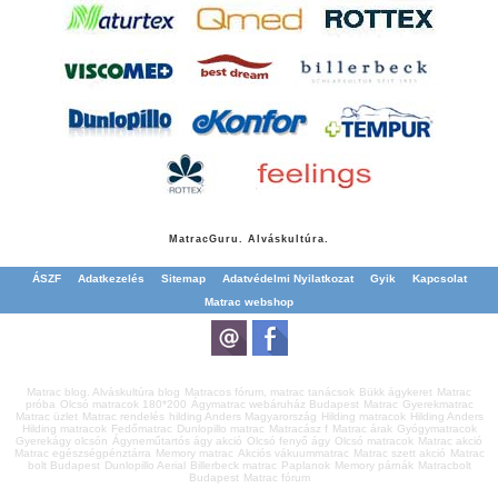
Matrac
Guru. Alváskultúra.
ÁSZF
Adatkezelés
Sitemap
Adatvédelmi Nyilatkozat
Gyik
Kapcsolat
Matrac webshop
Matrac blog. Alváskultúra blog
Matracos fórum, matrac tanácsok
Bükk ágykeret
Matrac
próba
Olcsó matracok 180*200
Ágymatrac webáruház Budapest
Matrac
Gyerekmatrac
Matrac üzlet
Matrac rendelés
hilding Anders Magyarország
Hilding matracok
Hilding Anders
Hilding matracok
Fedőmatrac
Dunlopillo matrac
Matracász f
Matrac árak
Gyógymatracok
Gyerekágy olcsón
Ágyneműtartós ágy akció
Olcsó fenyő ágy
Olcsó matracok
Matrac akció
Matrac egészségpénztárra
Memory matrac
Akciós vákuummatrac
Matrac szett akció
Matrac
bolt Budapest
Dunlopillo Aerial
Billerbeck matrac
Paplanok
Memory párnák
Matracbolt
Budapest
Matrac fórum