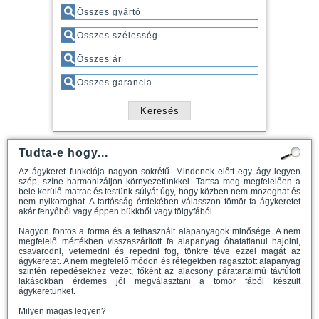
Tudta-e hogy...
Az ágykeret funkciója nagyon sokrétű. Mindenek előtt egy ágy legyen
szép, színe harmonizáljon környezetünkkel. Tartsa meg megfelelően a
bele kerülő matrac és testünk súlyát úgy, hogy közben nem mozoghat és
nem nyikoroghat. A tartósság érdekében válasszon tömör fa ágykeretet
akár fenyőből vagy éppen bükkből vagy tölgyfából.
Nagyon fontos a forma és a felhasznált alapanyagok minősége. A nem
megfelelő mértékben visszaszárított fa alapanyag óhatatlanul hajolni,
csavarodni, vetemedni és repedni fog, tönkre téve ezzel magát az
ágykeretet. A nem megfelelő módon és rétegekben ragasztott alapanyag
szintén repedésekhez vezet, főként az alacsony páratartalmú távfűtött
lakásokban érdemes jól megválasztani a tömör fából készült
ágykeretünket.
Milyen magas legyen?