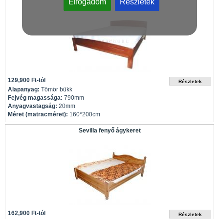
Elfogadom
Részletek
129,900 Ft-tól
Alapanyag:
Tömör bükk
Fejvég magassága:
790mm
Anyagvastagság:
20mm
Méret (matracméret):
160*200cm
Sevilla fenyő ágykeret
162,900 Ft-tól