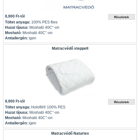
8,900 Ft-tól
Töltet anyaga:
100% PES flies
Huzat típusa:
Mosható 40C°-on
Mosható:
Mosható 40C°-on
Antiallergén:
igen
Matracvédő steppelt
8,900 Ft-tól
Töltet anyaga:
Holofill® 100% PES
Huzat típusa:
Mosható 40C°-on
Mosható:
Mosható 40C°-on
Antiallergén:
igen
Matracvédő Naturtex