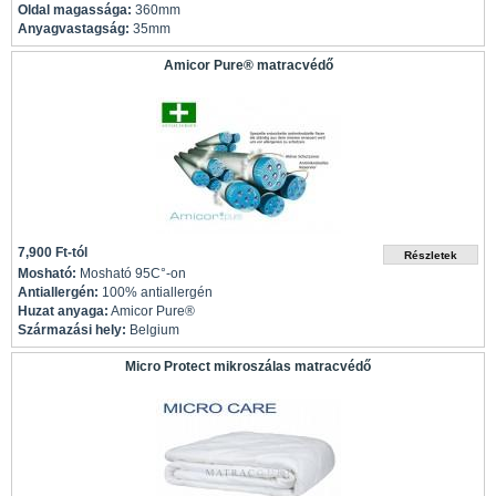
Oldal magassága:
360mm
Anyagvastagság:
35mm
Amicor Pure® matracvédő
7,900 Ft-tól
Mosható:
Mosható 95C°-on
Antiallergén:
100% antiallergén
Huzat anyaga:
Amicor Pure®
Származási hely:
Belgium
Micro Protect mikroszálas matracvédő