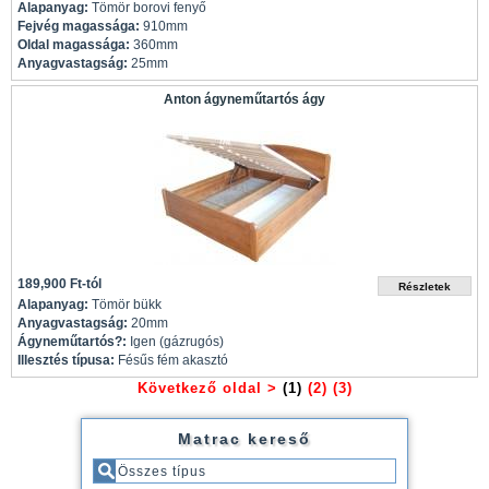
Alapanyag:
Tömör borovi fenyő
Fejvég magassága:
910mm
Oldal magassága:
360mm
Anyagvastagság:
25mm
Anton ágyneműtartós ágy
189,900 Ft-tól
Alapanyag:
Tömör bükk
Anyagvastagság:
20mm
Ágyneműtartós?:
Igen (gázrugós)
Illesztés típusa:
Fésűs fém akasztó
Következő oldal >
(1)
(2)
(3)
Matrac kereső