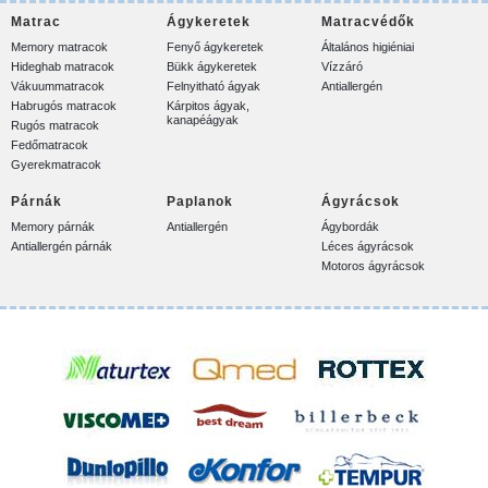
Matrac
Ágykeretek
Matracvédők
Memory matracok
Fenyő ágykeretek
Általános higiéniai
Hideghab matracok
Bükk ágykeretek
Vízzáró
Vákuummatracok
Felnyitható ágyak
Antiallergén
Habrugós matracok
Kárpitos ágyak,
kanapéágyak
Rugós matracok
Fedőmatracok
Gyerekmatracok
Párnák
Paplanok
Ágyrácsok
Memory párnák
Antiallergén
Ágybordák
Antiallergén párnák
Léces ágyrácsok
Motoros ágyrácsok