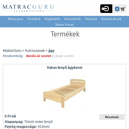
0
Matracguru
Termékek
Kiegészítők
Információk
Tanácsok
Kiemelt akciók
Matrac fórum
MatracGuru > Kulcsszavak >
ágy
Rendezettség:
Akciós ár szerint
|
Listaár szerint
Yukon fenyő ágykeret
0 Ft-tól
Alapanyag:
Tömör erdei fenyő
Fejvég magassága:
910mm