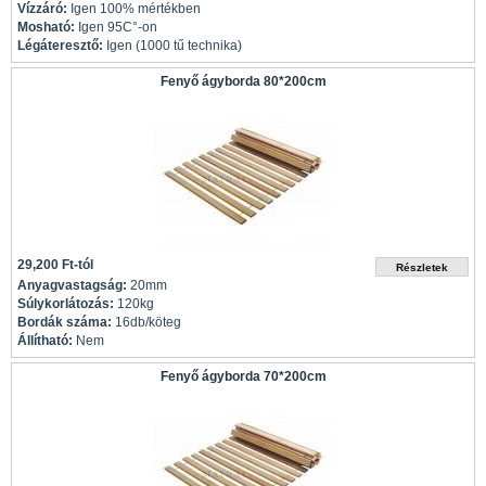
Vízzáró:
Igen 100% mértékben
Mosható:
Igen 95C°-on
Légáteresztő:
Igen (1000 tű technika)
Fenyő ágyborda 80*200cm
29,200 Ft-tól
Anyagvastagság:
20mm
Súlykorlátozás:
120kg
Bordák száma:
16db/köteg
Állítható:
Nem
Fenyő ágyborda 70*200cm