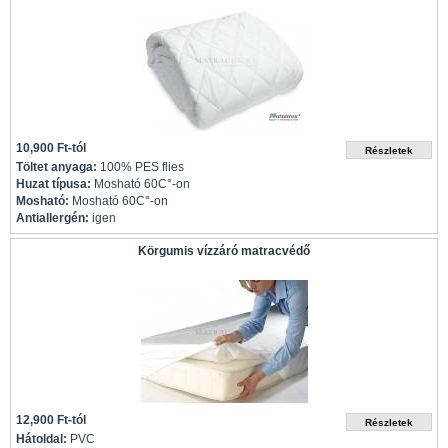
10,900 Ft-tól
Töltet anyaga:
100% PES flies
Huzat típusa:
Mosható 60C°-on
Mosható:
Mosható 60C°-on
Antiallergén:
igen
Körgumis vízzáró matracvédő
12,900 Ft-tól
Hátoldal:
PVC