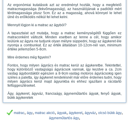
Az ergonómiai kutatások azt az eredményt hozták, hogy a megfelelő
matracmagassága (fekvőmagasság), az használójának a padlótól mért
térdmagassága plusz 5cm. Ez az a magasság, ahová könnyel le lehet
ülné és erőlködés nélkül fel lehet kelni.
Mennyit lógjon ki a matrac az ágyból?
A tapasztalat azt mutatja, hogy a matrac keménységétől függően ez
matraconként változik. Minden esetben az lenne a cél, hogy amikor
leülünk az ágyra ne tudjunk olyan mélyre süppedni, hogy az ágykeret éle
nyomja a combunkat. Ez az érték általában 10-12cm-nél van, minimum
értéke jellemzően 5-8cm.
Mire érdemes még figyelni?
Fontos, hogy milyen ágyrács és matrac kerül az ágykeretbe. Tekintettel,
hogy különböző vastagságú ágyrácsok vannak, így kezdve a ca. 2cm
vastag ágybordáktól egészen a 8-9cm vastag motoros ágyrácsokig igen
széles a paletta, így ágykeret rendelésnél már előre érdemes tudni, hogy
milyen ágyrács kerül majd ágyunkba és ehhez igazítani a rácstartó
felfüggesztéseket.
Ágy, ágykeret, ágyváz, franciaágy, ágyneműtartós ágyak, fenyő ágyak,
bükk ágykeretek
,
,
,
,
,
,
,
matrac
ágy
matrac akció
ágyak
ágykeret
ágyváz
olcsó bükk ágy
,
ágyneműtartós ágy