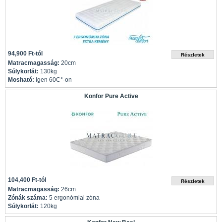
94,900 Ft-tól
Matracmagasság:
20cm
Súlykorlát:
130kg
Mosható:
Igen 60C°-on
Konfor Pure Active
104,400 Ft-tól
Matracmagasság:
26cm
Zónák száma:
5 ergonómiai zóna
Súlykorlát:
120kg