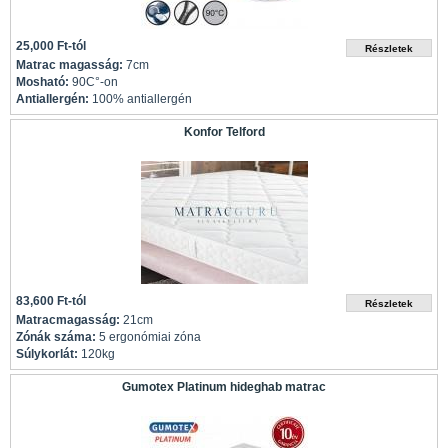
25,000 Ft-tól
Matrac magasság:
7cm
Mosható:
90C°-on
Antiallergén:
100% antiallergén
Konfor Telford
83,600 Ft-tól
Matracmagasság:
21cm
Zónák száma:
5 ergonómiai zóna
Súlykorlát:
120kg
Gumotex Platinum hideghab matrac