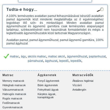
Tudta-e hogy...
A 100% természetes avatatlan pamut felhasználásával készülő avatatlan
pamut ágyneműk közt mindenki megtalálhatja az ő egyéniségéhez
legjobban illő szín- és mintavilágot. Minden avatatlan pamut
ágyneműhuzat és ágynemű garnitúra csak természetes alapanyagot
tartalmaz, színkezelésénél nem használnak formaldehidet és mégis a
legtartósabb ágyneműhuzatok közé tartoznak Magyarországon.
Avatatlan pamut, pamut ágyneműhuzat, pamut ágynemű garnitúra, 100%
pamut ágyhuzat
,
,
,
,
,
,
matrac
ágy
akciós matrac
matrac akció
ágyneműhuzat
paplanhuzat
,
,
,
,
párnahuzat
ágyhuzat
lepedő
lepedők
Matrac
Ágykeretek
Matracvédők
Memory matracok
Fenyő ágykeretek
Általános higiéniai
Hideghab matracok
Bükk ágykeretek
Vízzáró
Vákuummatracok
Felnyitható ágyak
Antiallergén
Habrugós matracok
Kárpitos ágyak,
kanapéágyak
Rugós matracok
Fedőmatracok
Gyerekmatracok