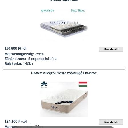
Konfor New Beal
110,600 Ft-tól
Matracmagasság:
25cm
Zónák száma:
5 ergonómiai zóna
Súlykorlát:
140kg
Rottex Allegro Presto zsákrugós matrac
124,100 Ft-tól
Matracmagasság:
24cm