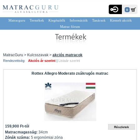
0
Matracguru
Termékek
Kiegészítők
Információk
Tanácsok
Kiemelt akciók
Matrac fórum
MatracGuru > Kulcsszavak >
akciós matracok
Rendezettség:
Akciós ár szerint
|
Listaár szerint
Rottex Allegro Moderato zsákrugós matrac
159,900 Ft-tól
Matracmagasság:
34cm
Zónák száma:
5 ergonómiai zóna