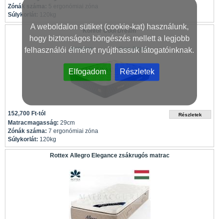
Zónák száma:
5 ergonómiai zóna
Súlykorlát:
120kg
A weboldalon sütiket (cookie-kat) használunk,
Konfor Cool Dream
hogy biztonságos böngészés mellett a legjobb
felhasználói élményt nyújthassuk látogatóinknak.
Elfogadom
Részletek
152,700 Ft-tól
Matracmagasság:
29cm
Zónák száma:
7 ergonómiai zóna
Súlykorlát:
120kg
Rottex Allegro Elegance zsákrugós matrac