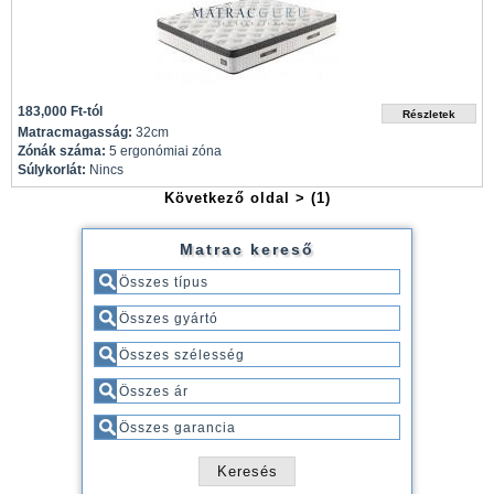
183,000 Ft-tól
Matracmagasság:
32cm
Zónák száma:
5 ergonómiai zóna
Súlykorlát:
Nincs
Következő oldal >
(1)
Matrac kereső