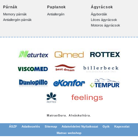
Párnák
Paplanok
Ágyrácsok
Memory párnák
Antiallergén
Ágybordák
Antiallergén párnák
Léces ágyrácsok
Motoros ágyrácsok
Matrac
Guru. Alváskultúra.
ÁSZF
Adatkezelés
Sitemap
Adatvédelmi Nyilatkozat
Gyik
Kapcsolat
Matrac webshop