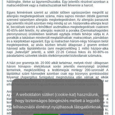
hálóingbe, illetve az ágyneműhuzatba. Egy jelentős részével azonban a
matracvédőnek vagy a matrachuzatnak kell felvennie a harcot.
Egyes felmérések szerint az utóbbi időben ugrásszerűen megnőtt az
allergiás megbetegedések száma, mára sajnos minden ötödik gyermek
szenved valamilyen allergiás megbetegedésben. Az allergiás panaszok
egy jelentős részét azonban még mindig az un. háziporatka-allergia teszi
ki, becslések szerint a felnőttkori asztmatikus megbetegedések csaknem
40-65%-áért felelős. Az allergiás reakciót a poratka (Dermatophagoides
pteronyssinus) ürülékében található egyfajta irritatív fehérje váltja ki. A
poratkák a lakásban mindenütt megtalálhatóak: matracokban, párnákban
és a kárpitokban egyaránt. Egy új matracban három-négy hónapon belül
megtelepednek, az alvás közben lehulló átlagosan 2 gramm emberi
hámsejt adta táplálékforrás (ami megközelítőleg 1 millió házipor-atka
napi „betevőjét” jelenti), a sötét 22-26 Celsius fokos és 60-80%-os
páratartalmú szövetek ideális életkörnyezetet biztosítanak számukra.
A házi por grammja kb. 20 000 atkát tartalmaz, melyek rövid –átlagosan
három hónapos- életciklusuk során jelentős mennyiségű ürüléket
termelnek, megközelítőleg a testtömegük mintegy 200-szorosát! A
táplálékul szánt hámsejtek azonban csak egy bizonyos gombásodási
folyamat (Aspergillus fumigatus) megindulása után válnak az atkák
számára fogyaszthatóvá. A gombásodási reakció megindulása nélkül az
elhalt hámsejtek tehát fogyaszthatatlanok a háziporatkák számára.
Antiallergén matracvédők.
A weboldalon sütiket (cookie-kat) használunk,
Az AmicorPure® az egyetlen antibakteriális és a gombásodási folyamat
kialakulását megakadályozó szál az Ökotex fehér listáján, ami a
hogy biztonságos böngészés mellett a legjobb
textiliparban a felnőtteken túl a gyermekek, sőt a csecsemők részére is
egyaránt engedélyezett, sőt javasolt. Amíg a mosás a mechanikai
felhasználói élményt nyújthassuk látogatóinknak.
szennyeződések eltávolításán túl látható higiéniai igényünket elégíti ki,
addig az AmicorPure® antibakteriális szálak a láthatatlan gombák és