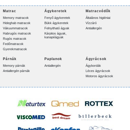
Matrac
Ágykeretek
Matracvédők
Memory matracok
Fenyő ágykeretek
Általános higiéniai
Hideghab matracok
Bükk ágykeretek
Vízzáró
Vákuummatracok
Felnyitható ágyak
Antiallergén
Habrugós matracok
Kárpitos ágyak,
kanapéágyak
Rugós matracok
Fedőmatracok
Gyerekmatracok
Párnák
Paplanok
Ágyrácsok
Memory párnák
Antiallergén
Ágybordák
Antiallergén párnák
Léces ágyrácsok
Motoros ágyrácsok