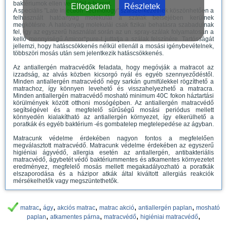
baktériumok ellen veszi fel a harcot.
Elfogadom
Részletek
A speciális "Late Injection Technology" szálszerkezetnek köszönhetően a
felhasznált hatóanyag molekulái a szálak belsejében kerülnek
megkötésre. A hatóanyag molekulái csak fizikai behatásra szabadulnak
fel, így az egyszerű használat során az un. spray-szálak folyamatosan a
kellő mennyiségű Amicor*pure-t juttatja a szálak felszínére. Tartósságát
jellemzi, hogy hatáscsökkenés nélkül ellenáll a mosási igénybevételnek,
többszöri mosás után sem jelentkezik hatáscsökkenés.
Az antiallergén matracvédők feladata, hogy megóvják a matracot az
izzadság, az alvás közben kicsorgó nyál és egyéb szennyeződéstől.
Minden antiallergén matracvédő négy sarkán gumifülekkel rögzíthető a
matrachoz, így könnyen levehető és visszahelyezhető a matracra.
Minden antiallergén matracvédő mosható minimum 40C fokon háztartási
körülmények között otthoni mosógépben. Az antiallergén matracvédő
segítségével és a megfelelő sűrűségű mosási periódus mellett
könnyedén kialakítható az antiallergén környezet, így elkerülhető a
poratkák és egyéb baktérium -és gombatelep megtelepedése az ágyban.
Matracunk védelme érdekében nagyon fontos a megfelelően
megválasztott matracvédő. Matracunk védelme érdekében az egyszerű
higiéniai ágyvédő, allergia esetén az antiallergén, antibakteriális
matracvédő, ágybetét védő baktériummentes és atkamentes környezetet
eredményez, megfelelő mosás mellett megakadályozható a poratkák
elszaporodása és a házipor atkák által kiváltott allergiás reakciók
mérsékelhetők vagy megszüntethetők.
,
,
,
,
,
matrac
ágy
akciós matrac
matrac akció
antiallergén paplan
mosható
,
,
,
,
paplan
atkamentes párna
matracvédő
higiéniai matracvédő