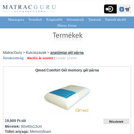
0
Matracguru
Termékek
Kiegészítők
Információk
Tanácsok
Kiemelt akciók
Matrac fórum
MatracGuru > Kulcsszavak >
anatómiai gél párna
Rendezettség:
Akciós ár szerint
|
Listaár szerint
Qmed Comfort Gél memory gél párna
19,900 Ft-tól
Méretek:
60x40x13cm
Töltet anyaga:
Memoryfoam