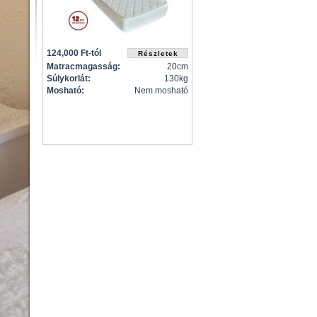
124,000 Ft-tól
Matracmagasság:
20cm
Súlykorlát:
130kg
Mosható:
Nem mosható