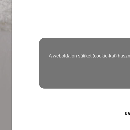
A weboldalon sütiket (cookie-kat) hasz
Kö