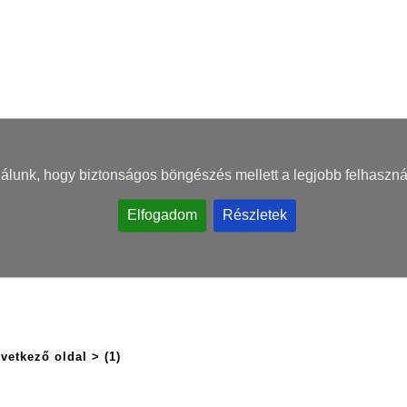
nálunk, hogy biztonságos böngészés mellett a legjobb felhaszná
Elfogadom
Részletek
vetkező oldal >
(1)