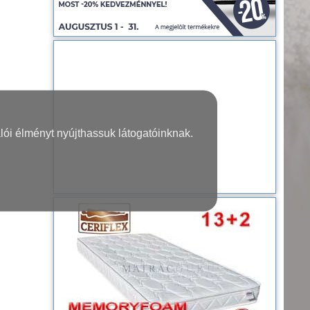
lói élményt nyújthassuk látogatóinknak.