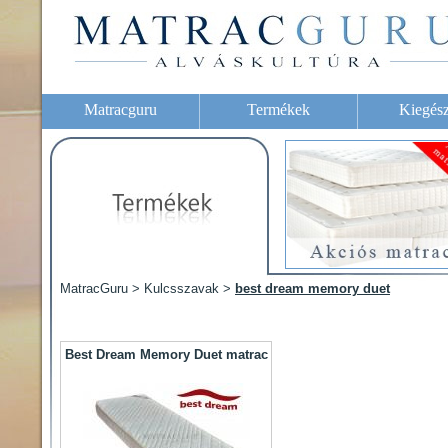
Matracguru
Termékek
Kiegész
MatracGuru > Kulcsszavak >
best dream memory duet
Best Dream Memory Duet matrac