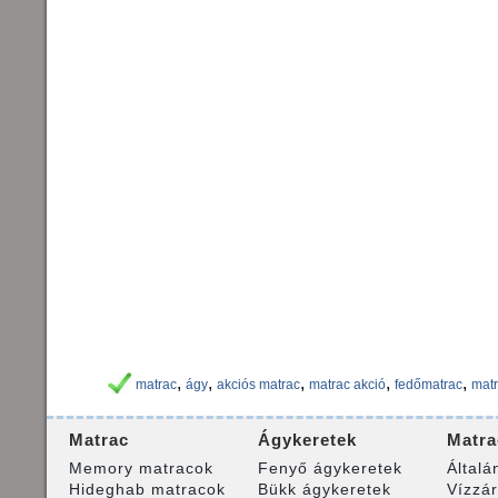
,
,
,
,
,
matrac
ágy
akciós matrac
matrac akció
fedőmatrac
matr
Matrac
Ágykeretek
Matra
Memory matracok
Fenyő ágykeretek
Általá
Hideghab matracok
Bükk ágykeretek
Vízzá