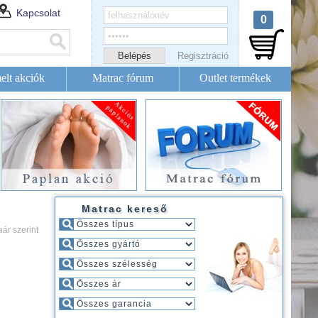
Kapcsolat
0
Regisztráció
elt akciók
Matrac fórum
Outlet termékek
Matrac kereső
aár szerint