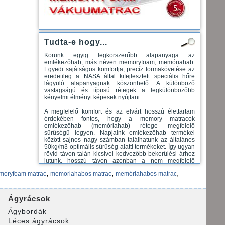
Tudta-e hogy...
Korunk egyig legkorszerűbb alapanyaga az
emlékezőhab, más néven memoryfoam, memóriahab.
Egyedi sajátságos komfortja, precíz formakövetése az
eredetileg a NASA által kifejlesztett speciális hőre
lágyuló alapanyagnak köszönhető. A különböző
vastagságú és típusú rétegek a legkülönbözőbb
kényelmi élményt képesek nyújtani.
A megfelelő komfort és az elvárt hosszú élettartam
érdekében fontos, hogy a memory matracok
emlékezőhab (memóriahab) rétege megfelelő
sűrűségű legyen. Napjaink emlékezőhab termékei
között sajnos nagy számban találhatunk az általános
50kg/m3 optimális sűrűség alatti termékeket. Így ugyan
rövid távon talán kicsivel kedvezőbb bekerülési árhoz
jutunk, hosszú távon azonban a nem megfelelő
formastabilitás következtében ez minőségi
,
,
,
moryfoam matrac
memoriahabos matrac
memóriahabos matrac
károsodáshoz, alakváltozáshoz vezet. Magyarul
matracunk idő előtt kigödrösödhet, tönkre mehet.
Emlékező hab - Memory Foam - Azt mondják, hogy
Ágyrácsok
memory visco elasztikus hab a legnagyobb áttörést
jelentette az alvásiparban, amióta a Marshall rugók
Ágybordák
(zsákrugók) bevezetésre kerültek a matracokba 1925-
Léces ágyrácsok
ben. Köztudott, hogy az iparágon belül jelenleg a