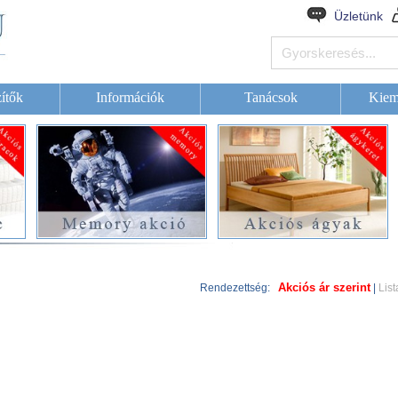
Üzletünk
ítők
Információk
Tanácsok
Kiem
Akciós ár szerint
Rendezettség:
|
List