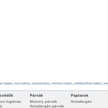
,
,
,
,
,
ac topper
visco párna
szivacsmatrac
memory matrac
emlékezőhab matrac
me
cvédők
Párnák
Paplanok
nos higiéniai
Memory párnák
Antiallergén
ró
Antiallergén párnák