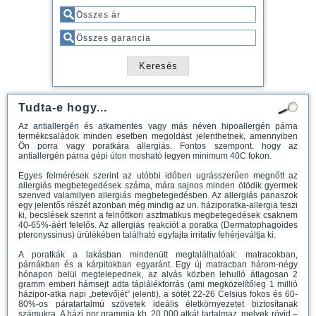
Tudta-e hogy...
Az antiallergén és atkamentes vagy más néven hipoallergén párna
termékcsaládok minden esetben megoldást jelenthetnek, amennyiben
Ön porra vagy poratkára allergiás. Fontos szempont. hogy az
antiallergén párna gépi úton mosható legyen minimum 40C fokon.
Egyes felmérések szerint az utóbbi időben ugrásszerűen megnőtt az
allergiás megbetegedések száma, mára sajnos minden ötödik gyermek
szenved valamilyen allergiás megbetegedésben. Az allergiás panaszok
egy jelentős részét azonban még mindig az un. háziporatka-allergia teszi
ki, becslések szerint a felnőttkori asztmatikus megbetegedések csaknem
40-65%-áért felelős. Az allergiás reakciót a poratka (Dermatophagoides
pteronyssinus) ürülékében található egyfajta irritatív fehérjeváltja ki.
A poratkák a lakásban mindenütt megtalálhatóak: matracokban,
párnákban és a kárpitokban egyaránt. Egy új matracban három-négy
hónapon belül megtelepednek, az alvás közben lehulló átlagosan 2
gramm emberi hámsejt adta táplálékforrás (ami megközelítőleg 1 millió
házipor-atka napi „betevőjét” jelenti), a sötét 22-26 Celsius fokos és 60-
80%-os páratartalmú szövetek ideális életkörnyezetet biztosítanak
számukra. A házi por grammja kb. 20 000 atkát tartalmaz, melyek rövid –