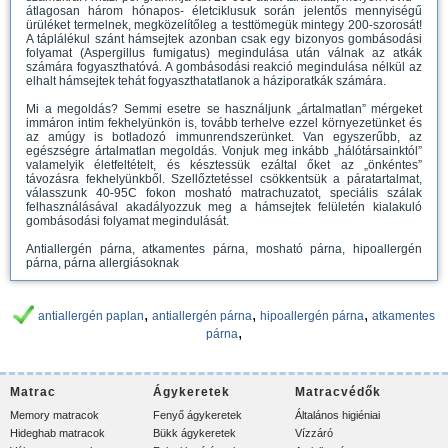
átlagosan három hónapos- életciklusuk során jelentős mennyiségű
ürüléket termelnek, megközelítőleg a testtömegük mintegy 200-szorosát!
A táplálékul szánt hámsejtek azonban csak egy bizonyos gombásodási
folyamat (Aspergillus fumigatus) megindulása után válnak az atkák
számára fogyaszthatóvá. A gombásodási reakció megindulása nélkül az
elhalt hámsejtek tehát fogyaszthatatlanok a háziporatkák számára.
Mi a megoldás? Semmi esetre se használjunk „ártalmatlan” mérgeket
immáron intim fekhelyünkön is, tovább terhelve ezzel környezetünket és
az amúgy is botladozó immunrendszerünket. Van egyszerűbb, az
egészségre ártalmatlan megoldás. Vonjuk meg inkább „hálótársainktól”
valamelyik életfeltételt, és késztessük ezáltal őket az „önkéntes”
távozásra fekhelyünkből. Szellőztetéssel csökkentsük a páratartalmat,
válasszunk 40-95C fokon mosható matrachuzatot, speciális szálak
felhasználásával akadályozzuk meg a hámsejtek felületén kialakuló
gombásodási folyamat megindulását.
Antiallergén párna, atkamentes párna, mosható párna, hipoallergén
párna, párna allergiásoknak
,
,
,
antiallergén paplan
antiallergén párna
hipoallergén párna
atkamentes
,
párna
Matrac
Ágykeretek
Matracvédők
Memory matracok
Fenyő ágykeretek
Általános higiéniai
Hideghab matracok
Bükk ágykeretek
Vízzáró