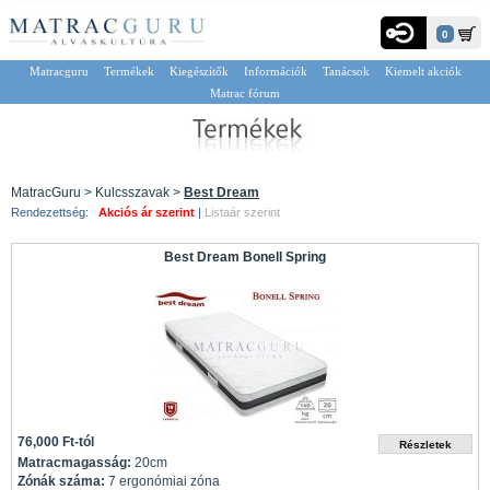
0
Matracguru
Termékek
Kiegészítők
Információk
Tanácsok
Kiemelt akciók
Matrac fórum
MatracGuru > Kulcsszavak >
Best Dream
Rendezettség:
Akciós ár szerint
|
Listaár szerint
Best Dream Bonell Spring
76,000 Ft-tól
Matracmagasság:
20cm
Zónák száma:
7 ergonómiai zóna