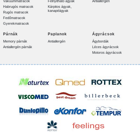
Vákuummatracok
Felnyitható ágyak
Antiallergén
Habrugós matracok
Kárpitos ágyak,
kanapéágyak
Rugós matracok
Fedőmatracok
Gyerekmatracok
Párnák
Paplanok
Ágyrácsok
Memory párnák
Antiallergén
Ágybordák
Antiallergén párnák
Léces ágyrácsok
Motoros ágyrácsok