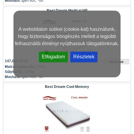
Mosható:
Igen 40C°-on
Best Dream Medical HR
A weboldalon sütiket (cookie-kat) használunk,
hogy biztonságos böngészés mellett a legjobb
felhasználói élményt nyújthassuk látogatóinknak.
Elfogadom
Részletek
147,000 Ft-tól
Matracmagasság:
26cm
Súlykorlát:
130kg
Mosható:
Igen 40C°-on
Best Dream Cool Memory