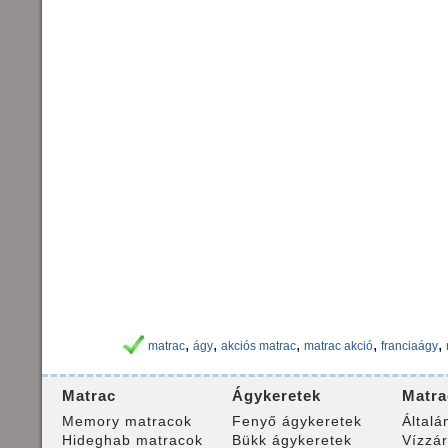
,
,
,
,
,
matrac
ágy
akciós matrac
matrac akció
franciaágy
Matrac
Ágykeretek
Matra
Memory matracok
Fenyő ágykeretek
Általá
Hideghab matracok
Bükk ágykeretek
Vízzá