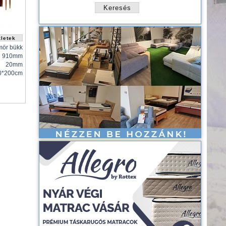
mör bükk
910mm
20mm
0*200cm