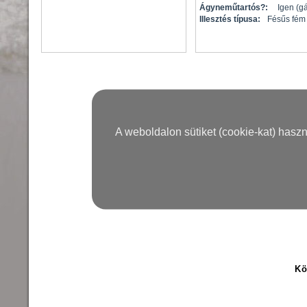
Ágyneműtartós?:
Igen (g
Illesztés típusa:
Fésűs fém
A weboldalon sütiket (cookie-kat) hasz
Kö