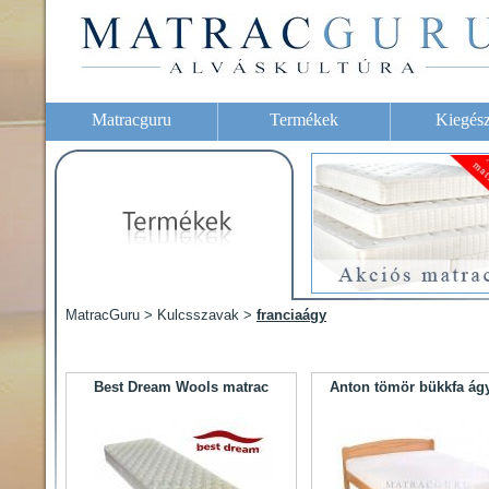
Matracguru
Termékek
Kiegész
MatracGuru > Kulcsszavak >
franciaágy
Best Dream Wools matrac
Anton tömör bükkfa ágy