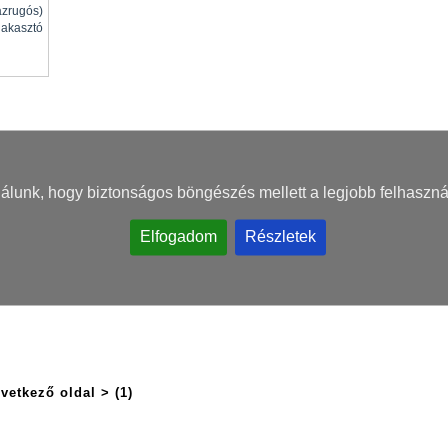
ázrugós)
 akasztó
nálunk, hogy biztonságos böngészés mellett a legjobb felhaszná
Elfogadom
Részletek
vetkező oldal >
(1)