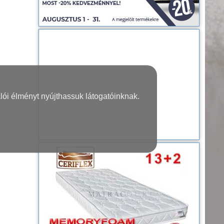
lói élményt nyújthassuk látogatóinknak.