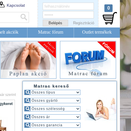
Kapcsolat
0
Regisztráció
elt akciók
Matrac fórum
Outlet termékek
Matrac kereső
aár szerint
gykeret