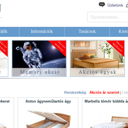
Üzletünk
ítők
Információk
Tanácsok
Kiem
Akciós ár szerint
Rendezettség:
|
List
keret
Anton ágyneműtartós ágy
Marbella tömör bükkfa á