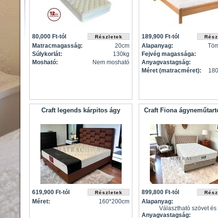
80,000 Ft-tól
189,900 Ft-tól
Matracmagasság:
20cm
Alapanyag:
Töm
Súlykorlát:
130kg
Fejvég magassága:
Mosható:
Nem mosható
Anyagvastagság:
Méret (matracméret):
18
Craft legends kárpitos ágy
Craft Fiona ágyneműtart
619,900 Ft-tól
899,800 Ft-tól
Méret:
160*200cm
Alapanyag:
Választható szövet és 
Anyagvastagság: