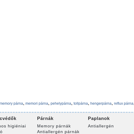
,
,
,
,
,
memory párna
memori párna
pehelypárna
tollpárna
hengerpárna
reflux párna
cvédők
Párnák
Paplanok
nos higiéniai
Memory párnák
Antiallergén
ró
Antiallergén párnák