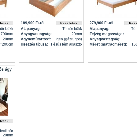
189,900 Ft-tól
279,900 Ft-tól
ör bükk
Alapanyag:
Tömör bükk
Alapanyag:
Tö
790mm
Anyagvastagság:
20mm
Fejvég magassága:
20mm
Ágyneműtartós?:
Igen (gázrugós)
Anyagvastagság:
0*200cm
Illesztés típusa:
Fésűs fém akasztó
Méret (matracméret):
16
ós ágy
textilbőr
20mm