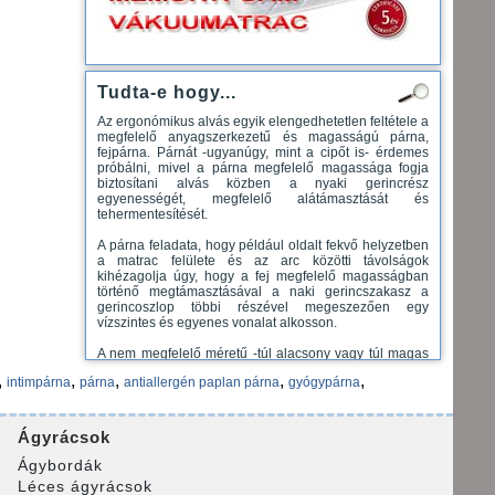
Tudta-e hogy...
Az ergonómikus alvás egyik elengedhetetlen feltétele a
megfelelő anyagszerkezetű és magasságú párna,
fejpárna. Párnát -ugyanúgy, mint a cipőt is- érdemes
próbálni, mivel a párna megfelelő magassága fogja
biztosítani alvás közben a nyaki gerincrész
egyenességét, megfelelő alátámasztását és
tehermentesítését.
A párna feladata, hogy például oldalt fekvő helyzetben
a matrac felülete és az arc közötti távolságok
kihézagolja úgy, hogy a fej megfelelő magasságban
történő megtámasztásával a naki gerincszakasz a
gerincoszlop többi részével megeszezően egy
vízszintes és egyenes vonalat alkosson.
A nem megfelelő méretű -túl alacsony vagy túl magas
párna- a nyaki gerincrész természetellenes pozícióba
,
,
,
,
,
intimpárna
párna
antiallergén paplan párna
gyógypárna
történő kényszerítéséhez és a nyaki gerincrész melletti
tartóizmok húzódásához vezethet.
Párnák a legkülönbözőbb alapanyagokból, a
Ágyrácsok
legváltozatosabb formákban és eltérő magasságokban
készülnek, hogy a lehető legpontosabban kielégítsék a
Ágybordák
párnákkal szemben támasztott ergonómiai, -higiéniai
Léces ágyrácsok
és egyéb igényeket.