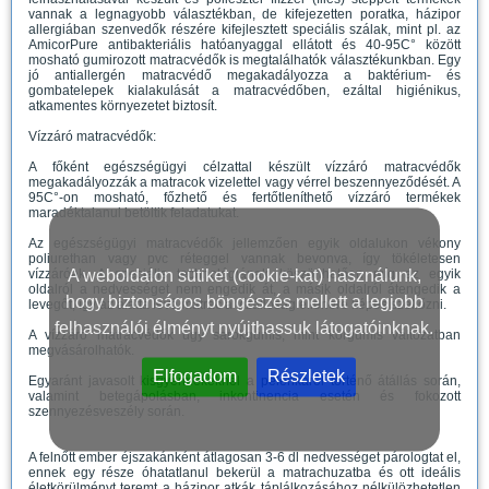
vannak a legnagyobb választékban, de kifejezetten poratka, házipor
allergiában szenvedők részére kifejlesztett speciális szálak, mint pl. az
AmicorPure antibakteriális hatóanyaggal ellátott és 40-95C° között
mosható gumirozott matracvédők is megtalálhatók választékunkban. Egy
jó antiallergén matracvédő megakadályozza a baktérium- és
gombatelepek kialakulását a matracvédőben, ezáltal higiénikus,
atkamentes környezetet biztosít.
Vízzáró matracvédők:
A főként egészségügyi célzattal készült vízzáró matracvédők
megakadályozzák a matracok vizelettel vagy vérrel beszennyeződését. A
95C°-on mosható, főzhető és fertőtleníthető vízzáró termékek
maradéktalanul betöltik feladatukat.
Az egészségügyi matracvédők jellemzően egyik oldalukon vékony
poliurethan vagy pvc réteggel vannak bevonva, így tökéletesen
A weboldalon sütiket (cookie-kat) használunk,
vízzáróak. A speciális technológiának köszönhetően míg az egyik
oldalról a nedvességet nem engedik át, a másik oldalról átengedik a
hogy biztonságos böngészés mellett a legjobb
levegőt, így az alatta levő matrac a vízállóság ellenére képes szellőzni.
felhasználói élményt nyújthassuk látogatóinknak.
A vízzáró matracvédők úgy sarokgumis, mint körgumis változatban
megvásárolhatók.
Elfogadom
Részletek
Egyaránt javasolt kisgyermekeknél a pelenkáról történő átállás során,
valamint betegápolásban, inkontinencia esetén és fokozott
szennyezésveszély során.
A felnőtt ember éjszakánként átlagosan 3-6 dl nedvességet párologtat el,
ennek egy része óhatatlanul bekerül a matrachuzatba és ott ideális
életkörülményt teremt a házipor atkák táplálkozásához nélkülözhetetlen