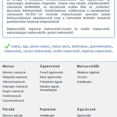
egészségre ártalmatlan megoldás. Vonjuk meg inkább „hálótársainktól”
valamelyik életfeltételt, és késztessük ezáltal őket az „önkéntes”
távozásra fekhelyünkből. Szellőztetéssel csökkentsük a páratartalmat,
válasszunk 60-95C°-on mosható matrachuzatot, speciális szálak
felhasználásával akadályozzuk meg a hámsejtek felületén kialakuló
gombásodási folyamat megindulását.
Matracvédők, higiéniai matracvédő,vízzáró és vízálló matracvédő,
egészségügyi matracvédők, gumis matracvédő
,
,
,
,
,
,
matrac
ágy
akciós matrac
matrac akció
fedőmatrac
gyermekmatrac
,
,
,
,
matracvédő
vízzáró matracvédő
vízálló matracvédő
higiéniai matracvédő
Matrac
Ágykeretek
Matracvédők
Memory matracok
Fenyő ágykeretek
Általános higiéniai
Hideghab matracok
Bükk ágykeretek
Vízzáró
Vákuummatracok
Felnyitható ágyak
Antiallergén
Habrugós matracok
Kárpitos ágyak,
kanapéágyak
Rugós matracok
Fedőmatracok
Gyerekmatracok
Párnák
Paplanok
Ágyrácsok
Memory párnák
Antiallergén
Ágybordák