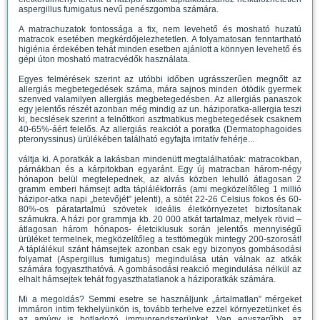
aspergillus fumigatus nevű penészgomba számára.
A matrachuzatok fontossága a fix, nem levehető és mosható huzatú
matracok esetében megkérdőjelezhetetlen. A folyamatosan fenntartható
higiénia érdekében tehát minden esetben ajánlott a könnyen levehető és
gépi úton mosható matracvédők használata.
Egyes felmérések szerint az utóbbi időben ugrásszerűen megnőtt az
allergiás megbetegedések száma, mára sajnos minden ötödik gyermek
szenved valamilyen allergiás megbetegedésben. Az allergiás panaszok
egy jelentős részét azonban még mindig az un. háziporatka-allergia teszi
ki, becslések szerint a felnőttkori asztmatikus megbetegedések csaknem
40-65%-áért felelős. Az allergiás reakciót a poratka (Dermatophagoides
pteronyssinus) ürülékében található egyfajta irritatív fehérje...
váltja ki. A poratkák a lakásban mindenütt megtalálhatóak: matracokban,
párnákban és a kárpitokban egyaránt. Egy új matracban három-négy
hónapon belül megtelepednek, az alvás közben lehulló átlagosan 2
gramm emberi hámsejt adta táplálékforrás (ami megközelítőleg 1 millió
házipor-atka napi „betevőjét” jelenti), a sötét 22-26 Celsius fokos és 60-
80%-os páratartalmú szövetek ideális életkörnyezetet biztosítanak
számukra. A házi por grammja kb. 20 000 atkát tartalmaz, melyek rövid –
átlagosan három hónapos- életciklusuk során jelentős mennyiségű
ürüléket termelnek, megközelítőleg a testtömegük mintegy 200-szorosát!
A táplálékul szánt hámsejtek azonban csak egy bizonyos gombásodási
folyamat (Aspergillus fumigatus) megindulása után válnak az atkák
számára fogyaszthatóvá. A gombásodási reakció megindulása nélkül az
elhalt hámsejtek tehát fogyaszthatatlanok a háziporatkák számára.
Mi a megoldás? Semmi esetre se használjunk „ártalmatlan” mérgeket
immáron intim fekhelyünkön is, tovább terhelve ezzel környezetünket és
az amúgy is botladozó immunrendszerünket. Van egyszerűbb, az