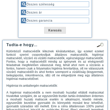
Tudta-e hogy...
Különböző matracvédők léteznek kínálatunkban, így ezeket ezeket
funkció szerint csoportosítjuk: általános matracvédők, higiéniai
matracvédő, vízzáró és vízálló matracvédők, egészségügyi matracvédők.
Fontos, hogy a matracvédőt mindig az igénynek és az elvégzendő
feladatnak megfelelően válasszuk meg, tehát ahol nem a vízzárás a
fontos, hanem csak a folyamatos higiénia fenntartása, ott ne válasszunk
vízzáró matracvédőt és ahol fontos szempont a vízállóság (kisgyermek,
betegápolás, inkontinencia, stb) ott ne elégedjünk meg egy általános
higiéniai matracvédővel.
Higiéniai és antiallergén matracvédők:
A higiéniai matracvédők a nem mosható huzattal ellátott matracokat
hivatottak szolgálni, de az egyszerűbb tisztán tartás érdekében érdemes
a mosható huzatú matracok esetén is alkalmazni, kisebb mérete,
egyszerűbb kezelése gyorsabb és könnyebb mosást tesz lehetővé,
gyorsabb száradási idő mellett. Erre a célra általánosan 100% pamut
felhasználásával készült és poliészter flízzel (flies) steppelt termékek