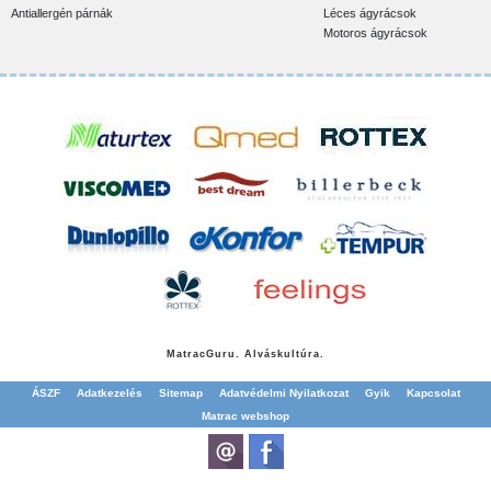
Antiallergén párnák
Léces ágyrácsok
Motoros ágyrácsok
Matrac
Guru. Alváskultúra.
ÁSZF
Adatkezelés
Sitemap
Adatvédelmi Nyilatkozat
Gyik
Kapcsolat
Matrac webshop