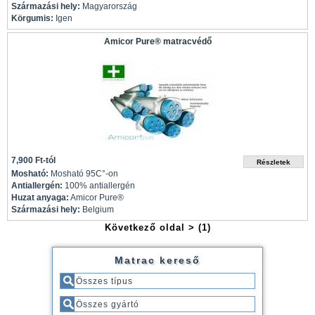
Származási hely:
Magyarország
Körgumis:
Igen
Amicor Pure® matracvédő
7,900 Ft-tól
Mosható:
Mosható 95C°-on
Antiallergén:
100% antiallergén
Huzat anyaga:
Amicor Pure®
Származási hely:
Belgium
Következő oldal >
(1)
Matrac kereső