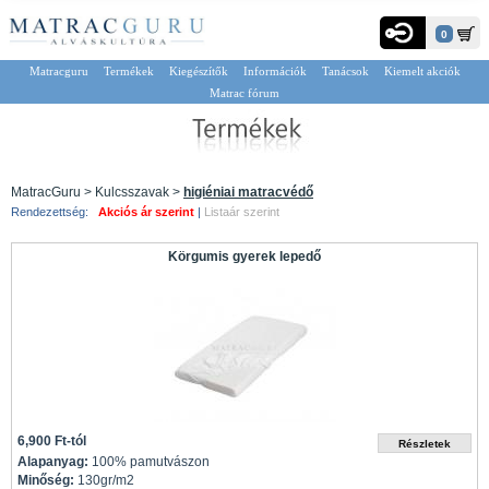
0
Matracguru
Termékek
Kiegészítők
Információk
Tanácsok
Kiemelt akciók
Matrac fórum
MatracGuru > Kulcsszavak >
higiéniai matracvédő
Rendezettség:
Akciós ár szerint
|
Listaár szerint
Körgumis gyerek lepedő
6,900 Ft-tól
Alapanyag:
100% pamutvászon
Minőség:
130gr/m2