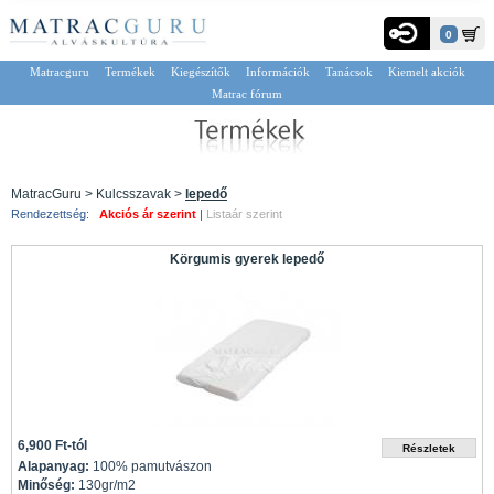
0
Matracguru
Termékek
Kiegészítők
Információk
Tanácsok
Kiemelt akciók
Matrac fórum
MatracGuru > Kulcsszavak >
lepedő
Rendezettség:
Akciós ár szerint
|
Listaár szerint
Körgumis gyerek lepedő
6,900 Ft-tól
Alapanyag:
100% pamutvászon
Minőség:
130gr/m2