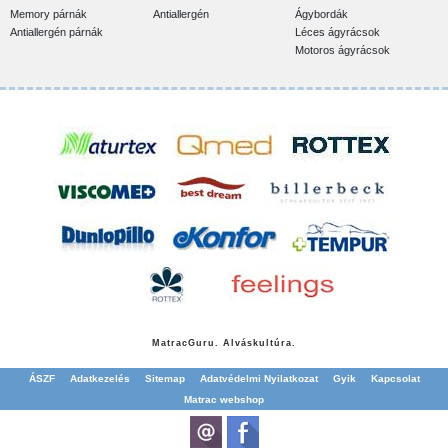
Memory párnák
Antiallergén
Ágybordák
Antiallergén párnák
Léces ágyrácsok
Motoros ágyrácsok
Matrac
Guru. Alváskultúra.
ÁSZF
Adatkezelés
Sitemap
Adatvédelmi Nyilatkozat
Gyik
Kapcsolat
Matrac webshop