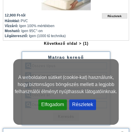
12,900 Ft-tól
Hátoldal:
PVC
Vízzáró:
Igen 100% mértékben
Mosható:
Igen 95C°-on
Légáteresztő:
Igen (1000 tű technika)
Következő oldal >
(1)
Matrac kereső
A weboldalon sütiket (cookie-kat) használunk,
hogy biztonságos böngészés mellett a legjobb
felhasználói élményt nyújthassuk látogatóinknak.
Elfogadom
Részletek