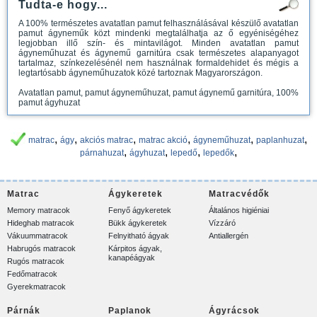
Tudta-e hogy...
A 100% természetes avatatlan pamut felhasználásával készülő avatatlan
pamut ágyneműk közt mindenki megtalálhatja az ő egyéniségéhez
legjobban illő szín- és mintavilágot. Minden avatatlan pamut
ágyneműhuzat és ágynemű garnitúra csak természetes alapanyagot
tartalmaz, színkezelésénél nem használnak formaldehidet és mégis a
legtartósabb ágyneműhuzatok közé tartoznak Magyarországon.
Avatatlan pamut, pamut ágyneműhuzat, pamut ágynemű garnitúra, 100%
pamut ágyhuzat
,
,
,
,
,
,
matrac
ágy
akciós matrac
matrac akció
ágyneműhuzat
paplanhuzat
,
,
,
,
párnahuzat
ágyhuzat
lepedő
lepedők
Matrac
Ágykeretek
Matracvédők
Memory matracok
Fenyő ágykeretek
Általános higiéniai
Hideghab matracok
Bükk ágykeretek
Vízzáró
Vákuummatracok
Felnyitható ágyak
Antiallergén
Habrugós matracok
Kárpitos ágyak,
kanapéágyak
Rugós matracok
Fedőmatracok
Gyerekmatracok
Párnák
Paplanok
Ágyrácsok