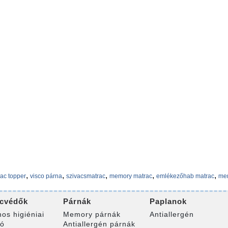
,
,
,
,
,
ac topper
visco párna
szivacsmatrac
memory matrac
emlékezőhab matrac
me
cvédők
Párnák
Paplanok
nos higiéniai
Memory párnák
Antiallergén
ró
Antiallergén párnák