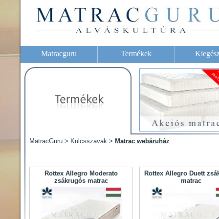
Matracguru
Termékek
Kiegész
MatracGuru > Kulcsszavak >
Matrac webáruház
Rottex Allegro Moderato
Rottex Allegro Duett zs
zsákrugós matrac
matrac