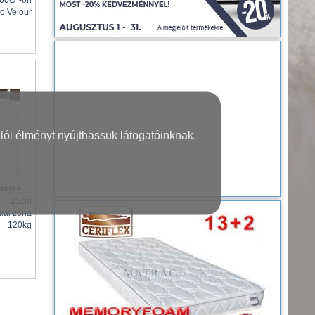
 60C°-on
o Velour
lói élményt nyújthassuk látogatóinknak.
21cm
iai zóna
120kg