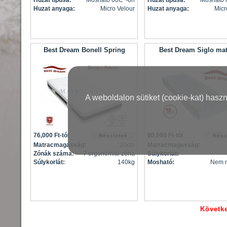
Huzat típusa:
Mosható 60C°-on
Huzat típusa:
Mosható 
Huzat anyaga:
Micro Velour
Huzat anyaga:
Micr
Best Dream Bonell Spring
Best Dream Siglo mat
A weboldalon sütiket (cookie-kat) hasz
76,000 Ft-tól
80,000 Ft-tól
Matracmagasság:
20cm
Matracmagasság:
Zónák száma:
7 ergonómiai zóna
Súlykorlát:
Súlykorlát:
140kg
Mosható:
Nem 
Követke