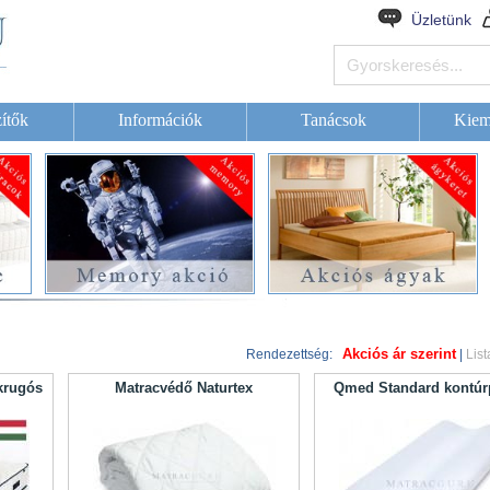
Üzletünk
ítők
Információk
Tanácsok
Kiem
Akciós ár szerint
Rendezettség:
|
List
ákrugós
Matracvédő Naturtex
Qmed Standard kontúr