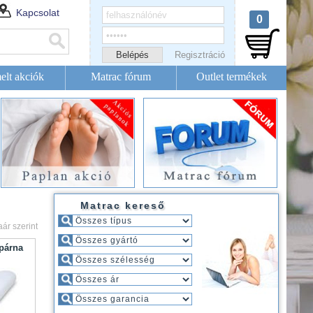
Kapcsolat
0
Regisztráció
elt akciók
Matrac fórum
Outlet termékek
Matrac kereső
aár szerint
párna