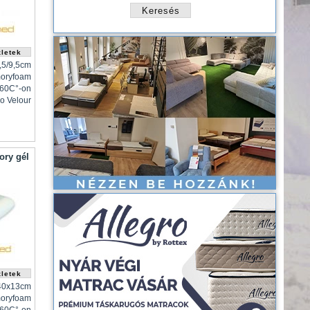
,5/9,5cm
oryfoam
 60C°-on
o Velour
ry gél
40x13cm
oryfoam