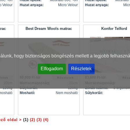
60C°-on
Huzat típusa:
Mosható 60C°-on
Huzat típusa:
Mosható
o Velour
Huzat anyaga:
Micro Velour
Huzat anyaga:
Micr
rac
Best Dream Wools matrac
Konfor Telford
nálunk, hogy biztonságos böngészés mellett a legjobb felhaszná
Elfogadom
Részletek
80,000 Ft-tól
83,600 Ft-tól
20cm
Matracmagasság:
20cm
Matracmagasság:
120kg
Súlykorlát:
120kg
Zónák száma:
5 ergonóm
mosható
Mosható:
Nem mosható
Súlykorlát:
ző oldal >
(1)
(2)
(3)
(4)