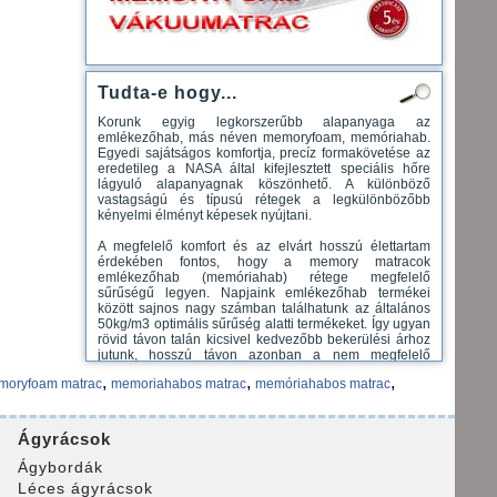
Tudta-e hogy...
Korunk egyig legkorszerűbb alapanyaga az
emlékezőhab, más néven memoryfoam, memóriahab.
Egyedi sajátságos komfortja, precíz formakövetése az
eredetileg a NASA által kifejlesztett speciális hőre
lágyuló alapanyagnak köszönhető. A különböző
vastagságú és típusú rétegek a legkülönbözőbb
kényelmi élményt képesek nyújtani.
A megfelelő komfort és az elvárt hosszú élettartam
érdekében fontos, hogy a memory matracok
emlékezőhab (memóriahab) rétege megfelelő
sűrűségű legyen. Napjaink emlékezőhab termékei
között sajnos nagy számban találhatunk az általános
50kg/m3 optimális sűrűség alatti termékeket. Így ugyan
rövid távon talán kicsivel kedvezőbb bekerülési árhoz
jutunk, hosszú távon azonban a nem megfelelő
formastabilitás következtében ez minőségi
,
,
,
moryfoam matrac
memoriahabos matrac
memóriahabos matrac
károsodáshoz, alakváltozáshoz vezet. Magyarul
matracunk idő előtt kigödrösödhet, tönkre mehet.
Emlékező hab - Memory Foam - Azt mondják, hogy
Ágyrácsok
memory visco elasztikus hab a legnagyobb áttörést
jelentette az alvásiparban, amióta a Marshall rugók
Ágybordák
(zsákrugók) bevezetésre kerültek a matracokba 1925-
Léces ágyrácsok
ben. Köztudott, hogy az iparágon belül jelenleg a