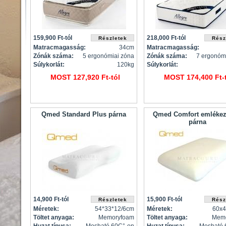
159,900 Ft-tól
218,000 Ft-tól
Matracmagasság:
34cm
Matracmagasság:
Zónák száma:
5 ergonómiai zóna
Zónák száma:
7 ergonóm
Súlykorlát:
120kg
Súlykorlát:
MOST 127,920 Ft-tól
MOST 174,400 Ft-t
Qmed Standard Plus párna
Qmed Comfort emléke
párna
14,900 Ft-tól
15,900 Ft-tól
Méretek:
54*33*12/6cm
Méretek:
60x
Töltet anyaga:
Memoryfoam
Töltet anyaga:
Mem