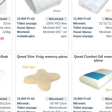
10,900 Ft-tól
12,900 Ft-tól
32cm
Töltet anyaga:
100% PES flies
Méretek:
52*32*11
iai zóna
Huzat típusa:
Mosható 60C°-on
Töltet anyaga:
Mem
120kg
Mosható:
Mosható 60C°-on
Huzat típusa:
Mosható
Antiallergén:
igen
Huzat anyaga:
Micr
ól
zőhab
Qmed Slim Virág memory párna
Qmed Comfort Gél memo
párna
16,900 Ft-tól
19,900 Ft-tól
40x13cm
Méretek:
56*48*10cm
Méretek:
60x
oryfoam
Töltet anyaga:
Memoryfoam
Töltet anyaga:
Mem