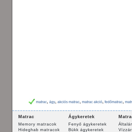
,
,
,
,
,
matrac
ágy
akciós matrac
matrac akció
fedőmatrac
matr
Matrac
Ágykeretek
Matra
Memory matracok
Fenyő ágykeretek
Általá
Hideghab matracok
Bükk ágykeretek
Vízzá