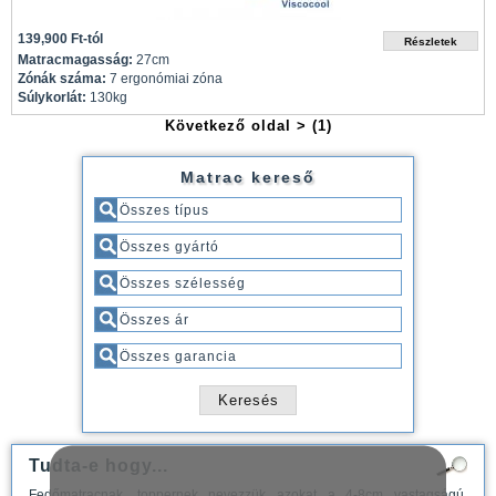
139,900 Ft-tól
Matracmagasság:
27cm
Zónák száma:
7 ergonómiai zóna
Súlykorlát:
130kg
Következő oldal >
(1)
Matrac kereső
Tudta-e hogy...
Fedőmatracnak, toppernek nevezzük azokat a 4-8cm vastagságú,