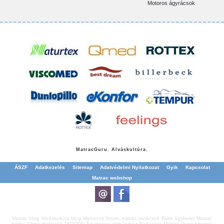
Motoros ágyrácsok
Matrac
Guru. Alváskultúra.
ÁSZF
Adatkezelés
Sitemap
Adatvédelmi Nyilatkozat
Gyik
Kapcsolat
Matrac webshop
Matrac blog. Alváskultúra blog
Matracos fórum, matrac tanácsok
Bükk ágykeret
Matrac
próba
Olcsó matracok 180*200
Ágymatrac webáruház Budapest
Matrac
Gyerekmatrac