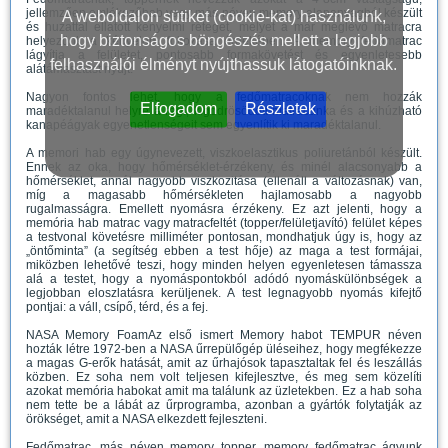
jellemzően emlékezőhab vagy más néven memory alapanyagból készült
A weboldalon sütiket (cookie-kat) használunk,
és huzattal ellátott kényelmi réteget, melyet a már meglévő matracra
hogy biztonságos böngészés mellett a legjobb
helyezünk a kényelem fokozása érdekében. A memory fedőmatrac
lágyítja a felületet, pontosabb formakövetést és egyenletesebb
felhasználói élményt nyújthassuk látogatóinknak.
alátámasztást nyújt.
Nagyon fontos lehet, hogy a fedőmatracoknak nem hozzák
Elfogadom
Részletek
maradéktalanul helyre a régi, kigödrösödött matracunka és a kihúzható
kanapéágyak egyenetlenségeit sem egyenlítik ki maradéktalanul.
A memori hab egy úgynevezett, viszkoelasztikus poliuretánból készült.
Ennek az oka, hogy hőmérséklet-érzékeny, és minél alacsonyabb a
hőmérséklet, annál nagyobb viszkozitása (ellenáll a változásnak) van,
míg a magasabb hőmérsékleten hajlamosabb a nagyobb
rugalmasságra. Emellett nyomásra érzékeny. Ez azt jelenti, hogy a
memória hab matrac vagy matracfeltét (topper/felületjavító) felület képes
a testvonal követésre milliméter pontosan, mondhatjuk úgy is, hogy az
„öntőminta” (a segítség ebben a test hője) az maga a test formájai,
miközben lehetővé teszi, hogy minden helyen egyenletesen támassza
alá a testet, hogy a nyomáspontokból adódó nyomáskülönbségek a
legjobban eloszlatásra kerüljenek. A test legnagyobb nyomás kifejtő
pontjai: a váll, csípő, térd, és a fej.
NASA Memory FoamAz első ismert Memory habot TEMPUR néven
hozták létre 1972-ben a NASA űrrepülőgép üléseihez, hogy megfékezze
a magas G-erők hatását, amit az űrhajósok tapasztaltak fel és leszállás
közben. Ez soha nem volt teljesen kifejlesztve, és meg sem közelíti
azokat memória habokat amit ma találunk az üzletekben. Ez a hab soha
nem tette be a lábát az űrprogramba, azonban a gyártók folytatják az
örökséget, amit a NASA elkezdett fejleszteni.
Fedőmatrac, más néven memory topper, memory fedőmatrac ágyunk