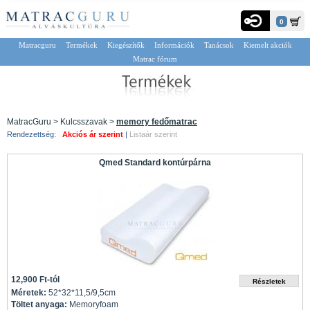
0
Matracguru
Termékek
Kiegészítők
Információk
Tanácsok
Kiemelt akciók
Matrac fórum
MatracGuru > Kulcsszavak >
memory fedőmatrac
Rendezettség:
Akciós ár szerint
|
Listaár szerint
Qmed Standard kontúrpárna
12,900 Ft-tól
Méretek:
52*32*11,5/9,5cm
Töltet anyaga:
Memoryfoam