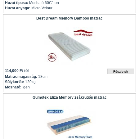
Huzat típusa:
Mosható 60C°-on
Huzat anyaga:
Micro Velour
Best Dream Memory Bamboo matrac
114,000 Ft-tól
Matracmagasság:
18cm
Súlykorlát:
120kg
Mosható:
Igen
Gumotex Eliza Memory zsákrugós matrac