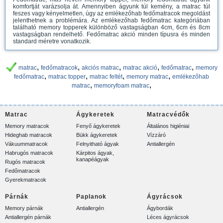
komfortját varázsolja át. Amennyiben ágyunk túl kemény, a matrac túl
feszes vagy kényelmetlen, úgy az emlékezőhab fedőmatracok megoldást
jelenthetnek a problémára. Az emlékezőhab fedőmatrac kategóriában
található memory topperek különböző vastagságban 4cm, 6cm és 8cm
vastagságban rendelhető. Fedőmatrac akció minden típusra és minden
standard méretre vonatkozik.
,
,
,
,
,
matrac
fedőmatracok
akciós matrac
matrac akció
fedőmatrac
memory
,
,
,
,
fedőmatrac
matrac topper
matrac feltét
memory matrac
emlékezőhab
,
,
matrac
memoryfoam matrac
Matrac
Ágykeretek
Matracvédők
Memory matracok
Fenyő ágykeretek
Általános higiéniai
Hideghab matracok
Bükk ágykeretek
Vízzáró
Vákuummatracok
Felnyitható ágyak
Antiallergén
Habrugós matracok
Kárpitos ágyak,
kanapéágyak
Rugós matracok
Fedőmatracok
Gyerekmatracok
Párnák
Paplanok
Ágyrácsok
Memory párnák
Antiallergén
Ágybordák
Antiallergén párnák
Léces ágyrácsok