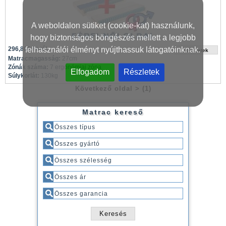
A weboldalon sütiket (cookie-kat) használunk,
hogy biztonságos böngészés mellett a legjobb
felhasználói élményt nyújthassuk látogatóinknak.
296,800 Ft-tól
Matracmagasság:
27cm
Zónák száma:
7 ergonómiai zóna
Elfogadom
Részletek
Súlykorlát:
130kg
Következő oldal >
(1)
Matrac kereső