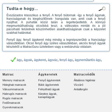
Tudta-e hogy...
Évszázados klasszikus a fenyő. A fenyő bútornak -így a fenyő ágynak,
franciaágynak és kiegészítőinek- hangulata van, amit csak a fenyő
nyújthat. A puhafák közül talán a legelterjedtebb. A könnyű
megmunkálhatóság olcsóbbá teszi, a változatos minták és a jól
pácolható felületnek köszönhetően alakíthatóságának csak a képzelet
szabhat határokat.
Fenyő ágy, fenyő ágykeret még mindig a legnépszerűbb a franciaágy
választékban. Olcsó fenyő ágy széles választékban, akciós fenyő ágyak
készletről a MatracGuru üzleteiben vagy a webáruház oldalain.
,
,
,
,
,
,
ágy
ágyak
ágykeret
ágyváz
fenyő ágy
ágyneműtartós ágy
Matrac
Ágykeretek
Matracvédők
Memory matracok
Fenyő ágykeretek
Általános higiéniai
Hideghab matracok
Bükk ágykeretek
Vízzáró
Vákuummatracok
Felnyitható ágyak
Antiallergén
Habrugós matracok
Kárpitos ágyak,
kanapéágyak
Rugós matracok
Fedőmatracok
Gyerekmatracok