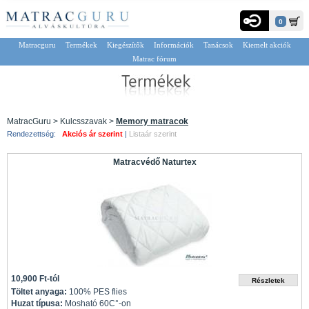
0
Matracguru
Termékek
Kiegészítők
Információk
Tanácsok
Kiemelt akciók
Matrac fórum
MatracGuru > Kulcsszavak >
Memory matracok
Rendezettség:
Akciós ár szerint
|
Listaár szerint
Matracvédő Naturtex
10,900 Ft-tól
Töltet anyaga:
100% PES flies
Huzat típusa:
Mosható 60C°-on