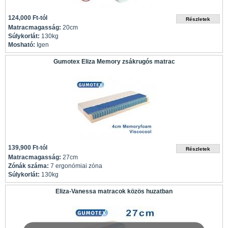
124,000 Ft-tól
Matracmagasság:
20cm
Súlykorlát:
130kg
Mosható:
Igen
Gumotex Eliza Memory zsákrugós matrac
139,900 Ft-tól
Matracmagasság:
27cm
Zónák száma:
7 ergonómiai zóna
Súlykorlát:
130kg
Eliza-Vanessa matracok közös huzatban