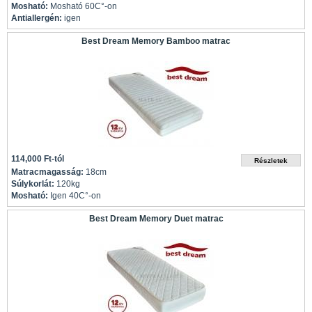
Mosható:
Mosható 60C°-on
Antiallergén:
igen
Best Dream Memory Bamboo matrac
114,000 Ft-tól
Matracmagasság:
18cm
Súlykorlát:
120kg
Mosható:
Igen 40C°-on
Best Dream Memory Duet matrac