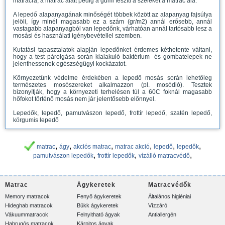
matracra, a matrac alatt pedig a gumi feszíti a széleket a matrac alá.
A lepedő alapanyagának minőségét többek között az alapanyag fajsúlya
jelöli, így minél magasabb ez a szám (gr/m2) annál erősebb, annál
vastagabb alapanyagból van lepedőnk, várhatóan annál tartósabb lesz a
mosási és használati igénybevétellel szemben.
Kutatási tapasztalatok alapján lepedőnket érdemes kéthetente váltani,
hogy a test párolgása során kialakuló baktérium -és gombatelepek ne
jelenthessenek egészségügyi kockázatot.
Környezetünk védelme érdekében a lepedő mosás során lehetőleg
természetes mosószereket alkalmazzon (pl. mosódió). Tesztek
bizonyítják, hogy a környezeti terhelésen túl a 60C foknál magasabb
hőfokot történő mosás nem jár jelentősebb előnnyel.
Lepedők, lepedő, pamutvászon lepedő, frottír lepedő, szatén lepedő,
körgumis lepedő
,
,
,
,
,
,
matrac
ágy
akciós matrac
matrac akció
lepedő
lepedők
,
,
,
pamutvászon lepedők
frottír lepedők
vízálló matracvédő
Matrac
Ágykeretek
Matracvédők
Memory matracok
Fenyő ágykeretek
Általános higiéniai
Hideghab matracok
Bükk ágykeretek
Vízzáró
Vákuummatracok
Felnyitható ágyak
Antiallergén
Habrugós matracok
Kárpitos ágyak,