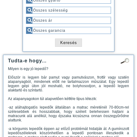
Tudta-e hogy...
Milyen is egy jó lepedő?
Először is legyen bár pamut vagy pamutvászon, frottír vagy szatén
alapanyagból, mindenek előtt ne tartalmazzon műszálat. Egy lepedő
legyen gépi úton jól mosható, ne bolyhosodjon, a lepedő legyen
alaktartó és színtartó.
Az alapanyagokon túl alapvetően kétféle típus létezik:
-az aláhajtogatós lepedők általában a matrac méreténél 70-80cm-rel
szélesebbek és hosszabbak, hogy széleit belehessen hajtani a
matracunk alá anélkül, hogy éjszaka kicsúszna onnan összegyűrődne
alattunk.
-a körgumis lepedők éppen az előző problémát hidalják át. A gumírozott
lepedőszéleknek köszönhetően a lepedő pontosan illeszkedik a