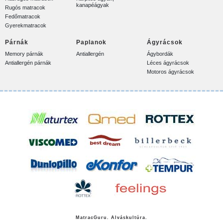
kanapéágyak
Rugós matracok
Fedőmatracok
Gyerekmatracok
Párnák
Paplanok
Ágyrácsok
Memory párnák
Antiallergén
Ágybordák
Antiallergén párnák
Léces ágyrácsok
Motoros ágyrácsok
Matrac
Guru. Alváskultúra.