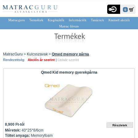
0
Matracguru
Termékek
Kiegészítők
Információk
Tanácsok
Kiemelt akciók
Matrac fórum
MatracGuru > Kulcsszavak >
Qmed memory párna
Rendezettség:
Akciós ár szerint
|
Listaár szerint
Qmed Kid memory gyerekpárna
8,900 Ft-tól
Méretek:
40*25*8/6cm
Töltet anyaga:
Memoryfoam