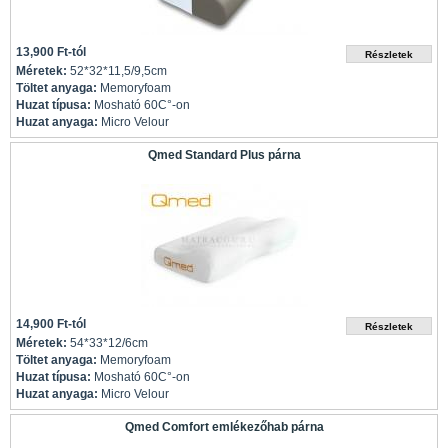
13,900 Ft-tól
Méretek:
52*32*11,5/9,5cm
Töltet anyaga:
Memoryfoam
Huzat típusa:
Mosható 60C°-on
Huzat anyaga:
Micro Velour
Qmed Standard Plus párna
14,900 Ft-tól
Méretek:
54*33*12/6cm
Töltet anyaga:
Memoryfoam
Huzat típusa:
Mosható 60C°-on
Huzat anyaga:
Micro Velour
Qmed Comfort emlékezőhab párna