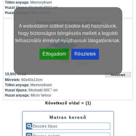
Töltet anyaga:
Memoryfoam
Huzat típusa:
Mosható 60C°-on
Huzat anyaga:
Micro Velour
Qmed Comfort Gél memory gél párna
A weboldalon sütiket (cookie-kat) használunk,
hogy biztonságos böngészés mellett a legjobb
felhasználói élményt nyújthassuk látogatóinknak.
Elfogadom
Részletek
19,900 Ft-tól
Méretek:
60x40x13cm
Töltet anyaga:
Memoryfoam
Huzat típusa:
Mosható 60C°-on
Huzat anyaga:
Micro Velour
Következő oldal >
(1)
Matrac kereső