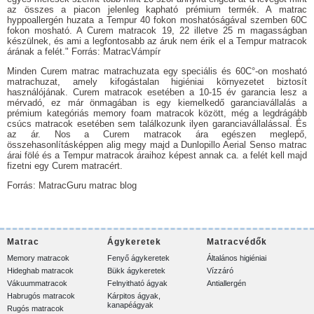
az összes a piacon jelenleg kapható prémium termék. A matrac
hyppoallergén huzata a Tempur 40 fokon moshatóságával szemben 60C
fokon mosható. A Curem matracok 19, 22 illetve 25 m magasságban
készülnek, és ami a legfontosabb az áruk nem érik el a Tempur matracok
árának a felét." Forrás: MatracVámpír
Minden Curem matrac matrachuzata egy speciális és 60C°-on mosható
matrachuzat, amely kifogástalan higiéniai környezetet biztosít
használójának. Curem matracok esetében a 10-15 év garancia lesz a
mérvadó, ez már önmagában is egy kiemelkedő garanciavállalás a
prémium kategóriás memory foam matracok között, még a legdrágább
csúcs matracok esetében sem találkozunk ilyen garanciavállalással. És
az ár. Nos a Curem matracok ára egészen meglepő,
összehasonlításképpen alig megy majd a Dunlopillo Aerial Senso matrac
árai fölé és a Tempur matracok áraihoz képest annak ca. a felét kell majd
fizetni egy Curem matracért.
Forrás:
MatracGuru matrac blog
Matrac
Ágykeretek
Matracvédők
Memory matracok
Fenyő ágykeretek
Általános higiéniai
Hideghab matracok
Bükk ágykeretek
Vízzáró
Vákuummatracok
Felnyitható ágyak
Antiallergén
Habrugós matracok
Kárpitos ágyak,
kanapéágyak
Rugós matracok