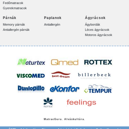
Fedőmatracok
Gyerekmatracok
Párnák
Paplanok
Ágyrácsok
Memory párnák
Antiallergén
Ágybordák
Antiallergén párnák
Léces ágyrácsok
Motoros ágyrácsok
Matrac
Guru. Alváskultúra.