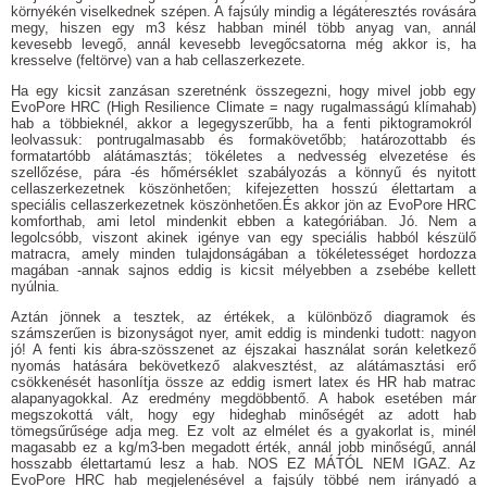
környékén viselkednek szépen. A fajsúly mindig a légáteresztés rovására
megy, hiszen egy m3 kész habban minél több anyag van, annál
kevesebb levegő, annál kevesebb levegőcsatorna még akkor is, ha
kresselve (feltörve) van a hab cellaszerkezete.
Ha egy kicsit zanzásan szeretnénk összegezni, hogy mivel jobb egy
EvoPore HRC (High Resilience Climate = nagy rugalmasságú klímahab)
hab a többieknél, akkor a legegyszerűbb, ha a fenti piktogramokról
leolvassuk: pontrugalmasabb és formakövetőbb; határozottabb és
formatartóbb alátámasztás; tökéletes a nedvesség elvezetése és
szellőzése, pára -és hőmérséklet szabályozás a könnyű és nyitott
cellaszerkezetnek köszönhetően; kifejezetten hosszú élettartam a
speciális cellaszerkezetnek köszönhetően.És akkor jön az EvoPore HRC
komforthab, ami letol mindenkit ebben a kategóriában. Jó. Nem a
legolcsóbb, viszont akinek igénye van egy speciális habból készülő
matracra, amely minden tulajdonságában a tökéletességet hordozza
magában -annak sajnos eddig is kicsit mélyebben a zsebébe kellett
nyúlnia.
Aztán jönnek a tesztek, az értékek, a különböző diagramok és
számszerűen is bizonyságot nyer, amit eddig is mindenki tudott: nagyon
jó! A fenti kis ábra-szösszenet az éjszakai használat során keletkező
nyomás hatására bekövetkező alakvesztést, az alátámasztási erő
csökkenését hasonlítja össze az eddig ismert latex és HR hab matrac
alapanyagokkal. Az eredmény megdöbbentő. A habok esetében már
megszokottá vált, hogy egy hideghab minőségét az adott hab
tömegsűrűsége adja meg. Ez volt az elmélet és a gyakorlat is, minél
magasabb ez a kg/m3-ben megadott érték, annál jobb minőségű, annál
hosszabb élettartamú lesz a hab. NOS EZ MÁTÓL NEM IGAZ. Az
EvoPore HRC hab megjelenésével a fajsúly többé nem irányadó a