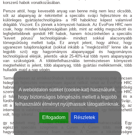
korszerű habok vonatkozásában.
Persze attól, hogy kevesebb anyag van benne még nem lesz olcsóbb,
sőt az alapanyag ár -tekintettel a speciális svájci fejlesztésre és a
különleges gyártástechnológiára- a HR habokhoz képest valamivel
drágább. Viszont. És jönnek a környezeti hatások. Az EvoPore HRC nem
csak, hogy minden tulajdonságában jobb, mint az eddig megszokott és
legfejlettebbnek gondolt HR habok, hanem -köszönhetően a speciális
"kevert pórusú" technológiának- mindezt sokkal alacsonyabb
tömegsűrűség mellett tudja. Ez annyit jelent, hogy ahhoz, hogy
ugyanezen tulajdonságokat (sokkal inkább a "megközelítő" lenne ide a
legjobb szó) egy hagyományos alapanyaggal és hagyományos
technológiával elérjük, jelentős -akár 25-40%-kal több nyers alapanyagra
van szükségünk. A többletfelhasználás természetesen környezeti
megterhelést is jelent, több alapanyag, több gyártási melléktermék, több
hulladék majd a nap végén.
Természetesen az emlékezőhabok korát éljük és manapság már nincsen
hideghab fejlesztés memoryfoam ágazat nélkül, tehát az EvoPore HRC
habnak is meg kellett találni a viscoelasztikus változatát lehetőség
A weboldalon sütiket (cookie-kat) használunk,
szerint úgy, hogy a fent említett előnyök ne sérüljenek, az EvoPore HRC
jó tulajdonságai ne vesszenek el, különben oda a fejlesztés és a
hogy biztonságos böngészés mellett a legjobb
fürdővízzel kiöntenénk a gyereket is az ablakon. De hát Svájc az Svájc,
felhasználói élményt nyújthassuk látogatóinknak.
ott a fű is egy kicsit zöldebb, a tehén is egy kicsit szebben bőg, az
internetes is valahogy feltalálták, meg a svájci bicskát, így feltételezhető
volt, hogy sikerül...
Elfogadom
Részletek
gy született meg a svájci CUREM memoryfoam matraccsalád. Egy
egészen speciális szegmens a Curem. A Curem több, mint egy
hagyományos memory foam matrac. A Curem a tökéletességre