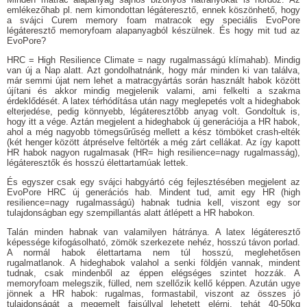
emlékezőhab pl. nem kimondottan légáteresztő, ennek köszönhető, hogy
a svájci Curem memory foam matracok egy speciális EvoPore
légáteresztő memoryfoam alapanyagból készülnek. És hogy mit tud az
EvoPore?
HRC = High Resilience Climate = nagy rugalmasságú klímahab). Mindig
van új a Nap alatt. Azt gondolhatnánk, hogy már minden ki van találva,
már semmi újat nem lehet a matracgyártás során használt habok között
újítani és akkor mindig megjelenik valami, ami felkelti a szakma
érdeklődését. A latex térhódítása után nagy meglepetés volt a hideghabok
elterjedése, pedig könnyebb, légáteresztőbb anyag volt. Gondoltuk is,
hogy itt a vége. Aztán megjelent a hideghabok új generációja a HR habok,
ahol a még nagyobb tömegsűrűség mellett a kész tömböket crash-elték
(két henger között átpréselve feltörték a még zárt cellákat. Az így kapott
HR habok nagyon rugalmasak (HR= high resilience=nagy rugalmasság),
légáteresztők és hosszú élettartamúak lettek.
És egyszer csak egy svájci habgyártó cég fejlesztésében megjelent az
EvoPore HRC új generációs hab. Mindent tud, amit egy HR (high
resilience=nagy rugalmasságú) habnak tudnia kell, viszont egy sor
tulajdonságban egy szempillantás alatt átlépett a HR habokon.
Talán minden habnak van valamilyen hátránya. A latex légáteresztő
képessége kifogásolható, zömök szerkezete nehéz, hosszú távon porlad.
A normál habok élettartama nem túl hosszú, meglehetősen
rugalmatlanok. A hideghabok valahol a senki földjén vannak, mindent
tudnak, csak mindenből az éppen elégséges szintet hozzák. A
memoryfoam melegszik, fülled, nem szellőzik kellő képpen. Azután ugye
jönnek a HR habok: rugalmas, formastabil, viszont az összes jó
tulajdonságát a megemelt fajsúllyal lehetett elérni, tehát 40-50kg