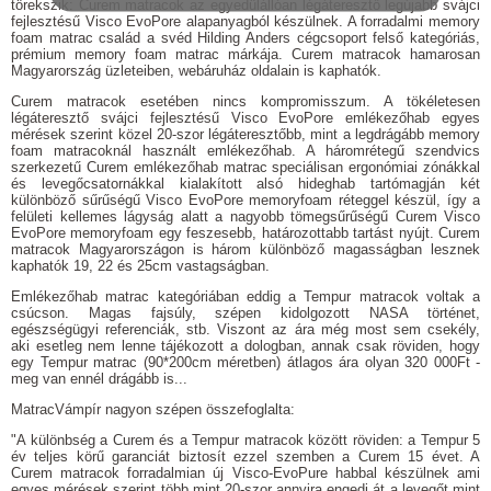
törekszik: Curem matracok az egyedülállóan légáteresztő legújabb svájci
fejlesztésű Visco EvoPore alapanyagból készülnek. A forradalmi memory
foam matrac család a svéd Hilding Anders cégcsoport felső kategóriás,
prémium memory foam matrac márkája. Curem matracok hamarosan
Magyarország üzleteiben, webáruház oldalain is kaphatók.
Curem matracok esetében nincs kompromisszum. A tökéletesen
légáteresztő svájci fejlesztésű Visco EvoPore emlékezőhab egyes
mérések szerint közel 20-szor légáteresztőbb, mint a legdrágább memory
foam matracoknál használt emlékezőhab. A háromrétegű szendvics
szerkezetű Curem emlékezőhab matrac speciálisan ergonómiai zónákkal
és levegőcsatornákkal kialakított alsó hideghab tartómagján két
különböző sűrűségű Visco EvoPore memoryfoam réteggel készül, így a
felületi kellemes lágyság alatt a nagyobb tömegsűrűségű Curem Visco
EvoPore memoryfoam egy feszesebb, határozottabb tartást nyújt. Curem
matracok Magyarországon is három különböző magasságban lesznek
kaphatók 19, 22 és 25cm vastagságban.
Emlékezőhab matrac kategóriában eddig a Tempur matracok voltak a
csúcson. Magas fajsúly, szépen kidolgozott NASA történet,
egészségügyi referenciák, stb. Viszont az ára még most sem csekély,
aki esetleg nem lenne tájékozott a dologban, annak csak röviden, hogy
egy Tempur matrac (90*200cm méretben) átlagos ára olyan 320 000Ft -
meg van ennél drágább is...
MatracVámpír nagyon szépen összefoglalta:
"A különbség a Curem és a Tempur matracok között röviden: a Tempur 5
év teljes körű garanciát biztosít ezzel szemben a Curem 15 évet. A
Curem matracok forradalmian új Visco-EvoPure habbal készülnek ami
egyes mérések szerint több mint 20-szor annyira engedi át a levegőt mint