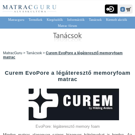
0
Matracguru
Termékek
Kiegészítők
Információk
Tanácsok
Kiemelt akciók
Matrac fórum
MatracGuru > Tanácsok >
Curem EvoPore a légáteresztő memoryfoam
matrac
Curem EvoPore a légáteresztő memoryfoam
matrac
EvoPore: légáteresztő memory foam
Minden matrac alapanyag sajnos bizonyos hátrányokat is hordoz. Az