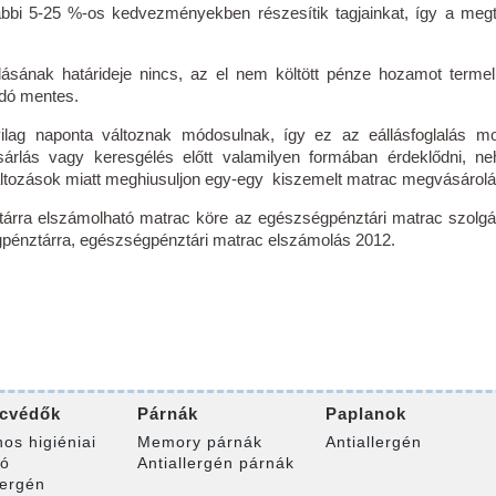
ábbi 5-25 %-os kedvezményekben részesítik tagjainkat, így a megt
ásának határideje nincs, az el nem költött pénze hozamot termel
adó mentes.
nyilag naponta változnak módosulnak, így ez az eállásfoglalás m
lás vagy keresgélés előtt valamilyen formában érdeklődni, n
ltozások miatt meghiusuljon egy-egy kiszemelt matrac megvásárolá
árra elszámolható matrac köre az egészségpénztári matrac szolgál
pénztárra, egészségpénztári matrac elszámolás 2012.
cvédők
Párnák
Paplanok
nos higiéniai
Memory párnák
Antiallergén
ró
Antiallergén párnák
lergén