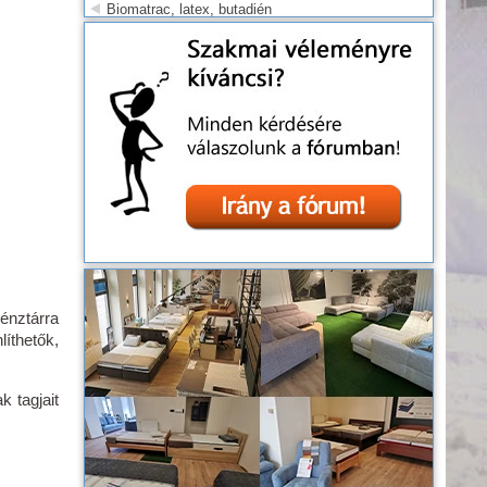
Biomatrac, latex, butadién
Matrac
Matrac üzlet Budapest
Curem: a légáteresztő memoryfoam matrac
Hason alvás hátránya
Matracgyártás vagy nem
Gyógymatracok
RelaXx matracok
Latex biomatracok: nagy átverés?
Matrac féláron?
Hideghab kókusz matracok?
Medical Concept matrac család
Levital matrac szabadalom
énztárra
A jó alvás titka
íthetők,
Gázrugó erőssége
Matrackirály akciók
Matrac egészségpénztárra
 tagjait
Egészségpénztár 2012
Memory matrac?
Hogyan válasszunk matracot?