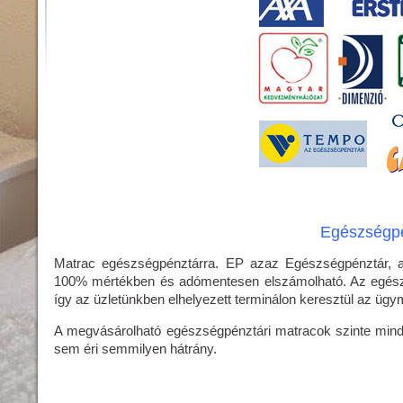
Egészségpé
Matrac egészségpénztárra. EP azaz Egészségpénztár, 
100% mértékben és adómentesen elszámolható. Az egészsé
így az üzletünkben elhelyezett terminálon keresztül az üg
A megvásárolható egészségpénztári matracok szinte minde
sem éri semmilyen hátrány.