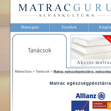
Matracguru
Termékek
Kiegész
MatracGuru > Tanácsok >
Matrac egészségpénztárra, egészségp
Matrac egészségpénztárra