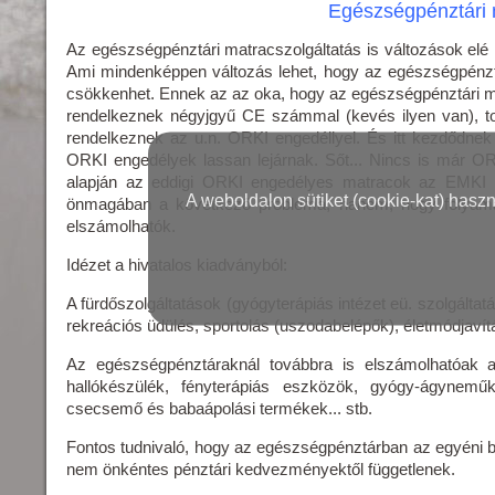
Egészségpénztári 
Az egészségpénztári matracszolgáltatás is változások elé né
Ami mindenképpen változás lehet, hogy az egészségpénzt
csökkenhet. Ennek az az oka, hogy az egészségpénztári m
rendelkeznek négyjgyű CE számmal (kevés ilyen van), 
rendelkeznek az u.n. ORKI engedéllyel. És itt kezdődnek 
ORKI engedélyek lassan lejárnak. Sőt... Nincs is már OR
alapján az eddigi ORKI engedélyes matracok az EMKI hi
A weboldalon sütiket (cookie-kat) hasz
önmagában a következő probléma, hanem, hogy folyam
elszámolhatók.
Idézet a hivatalos kiadványból:
A fürdőszolgáltatások (gyógyterápiás intézet eü. szolgálta
rekreációs üdülés, sportolás (uszodabelépők), életmódjaví
Az egészségpénztáraknál továbbra is elszámolhatóak 
hallókészülék, fényterápiás eszközök, gyógy-ágynemű
csecsemő és babaápolási termékek... stb.
Fontos tudnivaló, hogy az egészségpénztárban az egyéni 
nem önkéntes pénztári kedvezményektől függetlenek.