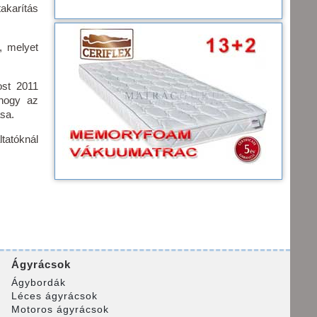
akarítás
, melyet
ost 2011
ehogy az
sa.
tatóknál
Ágyrácsok
Ágybordák
Léces ágyrácsok
Motoros ágyrácsok