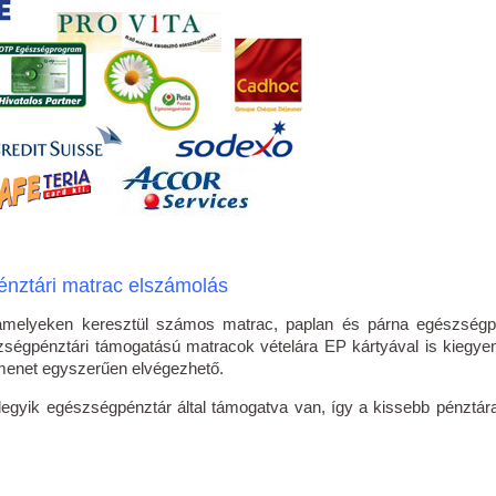
nztári matrac elszámolás
amelyeken keresztül számos matrac, paplan és párna egészségp
gpénztári támogatású matracok vételára EP kártyával is kiegyenl
ymenet egyszerűen elvégezhető.
gyik egészségpénztár által támogatva van, így a kissebb pénztárak