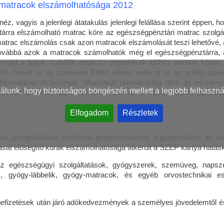
matracok elszámolhatósága 2012
z, vagyis a jelenlegi átatakulás jelenlegi felállása szerint éppen, 
árra elszámolható matrac köre az egészségpénztári matrac szolgál
atrac elszámolás csak azon matracok elszámolását teszi lehetővé,
továbbá azok a matracok számolhatók még el egészségpénztárra,
majd a bajok, tudniillik ezek az engedélyek időhöz vannak kötve, 
KI. helyét az új szervezet EMKI néven vette át és az eddigi tapas
vatalában elcsúsznak. Magyarul: pillanatnyilag nem az elszámo
nálunk, hogy biztonságos böngészés mellett a legjobb felhaszná
atosan csökken azon matracok száma, amelyek egészségpénztá
Elfogadom
Részletek
tása, gyógyellátása: közfürdők gyógykezelései), a gyógyüdülés, az eü
tását elősegítő kúrák elszámolhatósága átkerült a SZÉP kártya hatás
az egészségügyi szolgáltatások, gyógyszerek, szemüveg, naps
k, gyógy-lábbelik, gyógy-matracok, és egyéb orvostechnikai e
befizetések után járó adókedvezmények a személyes jövedelemtől é