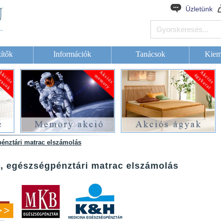
Üzletünk
ítők
Információk
Tanácsok
Kiem
énztári matrac elszámolás
, egészségpénztári matrac elszámolás