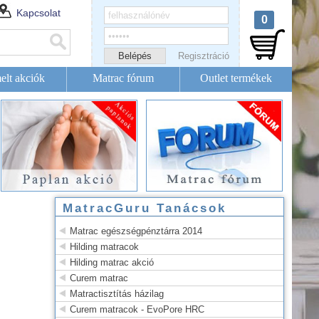
Kapcsolat
0
Regisztráció
elt akciók
Matrac fórum
Outlet termékek
MatracGuru Tanácsok
Matrac egészségpénztárra 2014
Hilding matracok
Hilding matrac akció
Curem matrac
Matractisztítás házilag
Curem matracok - EvoPore HRC