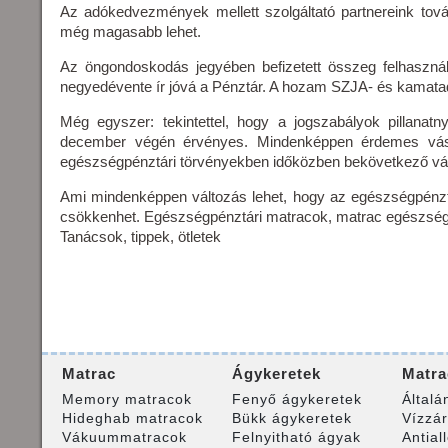
Az adókedvezmények mellett szolgáltató partnereink tov
még magasabb lehet.
Az öngondoskodás jegyében befizetett összeg felhasznál
negyedévente ír jóvá a Pénztár. A hozam SZJA- és kamat
Még egyszer: tekintettel, hogy a jogszabályok pillanat
december végén érvényes. Mindenképpen érdemes vásár
egészségpénztári törvényekben időközben bekövetkező vá
Ami mindenképpen változás lehet, hogy az egészségpénzt
csökkenhet. Egészségpénztári matracok, matrac egészség
Tanácsok, tippek, ötletek
Matrac
Ágykeretek
Matra
Memory matracok
Fenyő ágykeretek
Általá
Hideghab matracok
Bükk ágykeretek
Vízzá
Vákuummatracok
Felnyitható ágyak
Antial