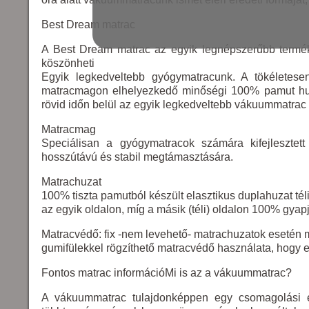
Best Dream matrac
A Best Dream matrac az egyik legnépszerűbb termék 
köszönheti
Egyik legkedveltebb gyógymatracunk. A tökéletesen
matracmagon elhelyezkedő minőségi 100% pamut huz
rövid időn belül az egyik legkedveltebb vákuummatrac t
Matracmag
Speciálisan a gyógymatracok számára kifejleszte
hosszútávú és stabil megtámasztására.
Matrachuzat
100% tiszta pamutból készült elasztikus duplahuzat téli-
az egyik oldalon, míg a másik (téli) oldalon 100% gyapjú
Matracvédő: fix -nem levehető- matrachuzatok esetén 
gumifülekkel rögzíthető matracvédő használata, hogy e
Fontos matrac információMi is az a vákuummatrac?
A vákuummatrac tulajdonképpen egy csomagolási el