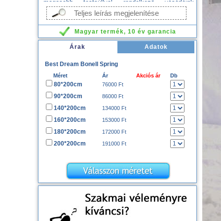
magasabb testsúllyal rendelkező vásárlóink
számára. A gyártó 10 év garanciát válla a termékre,
Teljes leírás megjelenítése
amely vákuum csomagolásban érkezik, így könnyen
szállítható. Nyugodt szívvel ajánljuk, amennyiben
Magyar termék, 10 év garancia
egy igazán jó Bonell rugós matracot keres,
hosszútávra.
Árak
Adatok
Best Dream Bonell Spring
Méret
Ár
Akciós ár
Db
80*200cm
76000 Ft
90*200cm
86000 Ft
140*200cm
134000 Ft
160*200cm
153000 Ft
180*200cm
172000 Ft
200*200cm
191000 Ft