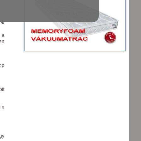
ek
 a
en
op
ött
in
gy