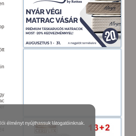
en
op
ött
in
gy
ac
er
lói élményt nyújthassuk látogatóinknak.
ik
24