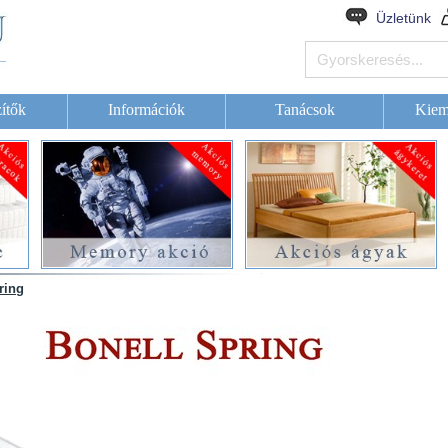
Üzletünk
ítők
Információk
Tanácsok
Kiem
ring