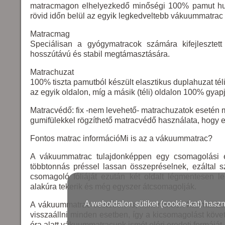
matracmagon elhelyezkedő minőségi 100% pamut huz
rövid időn belül az egyik legkedveltebb vákuummatrac t
Matracmag
Speciálisan a gyógymatracok számára kifejleszte
hosszútávú és stabil megtámasztására.
Matrachuzat
100% tiszta pamutból készült elasztikus duplahuzat téli-
az egyik oldalon, míg a másik (téli) oldalon 100% gyapjú
Matracvédő: fix -nem levehető- matrachuzatok esetén 
gumifülekkel rögzíthető matracvédő használata, hogy e
Fontos matrac információMi is az a vákuummatrac?
A vákuummatrac tulajdonképpen egy csomagolási el
többtonnás préssel lassan összepréselnek, ezáltal s
csomagoló fóliáját ezután két oldalt légmentesen 
alakúra tekerik és még egyszer átcsomagolják.
A weboldalon sütiket (cookie-kat) hasz
A vákuummatrac esetében is, mint minden habmatracná
visszaállni minden esetben, így a kicsomagolást köve
óra alatt vákuummatracunk ismét eléri eredeti formáját,