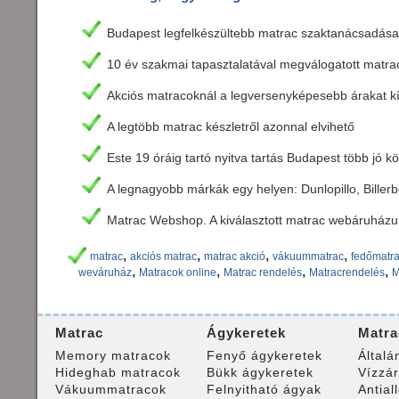
Budapest legfelkészültebb matrac szaktanácsadása
10 év szakmai tapasztalatával megválogatott matra
Akciós matracoknál a legversenyképesebb árakat kí
A legtöbb matrac készletről azonnal elvihető
Este 19 óráig tartó nyitva tartás Budapest több jó 
A legnagyobb márkák egy helyen: Dunlopillo, Biller
Matrac Webshop. A kiválasztott matrac webáruházu
,
,
,
,
matrac
akciós matrac
matrac akció
vákuummatrac
fedőmatr
,
,
,
,
weváruház
Matracok online
Matrac rendelés
Matracrendelés
M
Matrac
Ágykeretek
Matra
Memory matracok
Fenyő ágykeretek
Általá
Hideghab matracok
Bükk ágykeretek
Vízzá
Vákuummatracok
Felnyitható ágyak
Antial