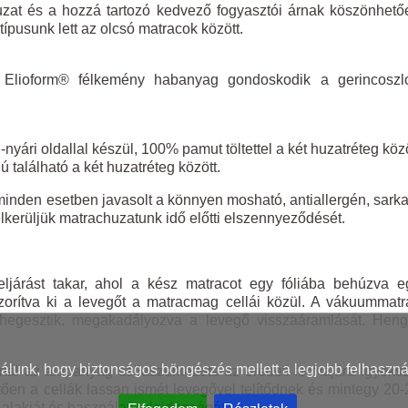
at és a hozzá tartozó kedvező fogyasztói árnak köszönhető
ípusunk lett az olcsó matracok között.
tt Elioform® félkemény habanyag gondoskodik a gerincoszl
nyári oldallal készül, 100% pamut töltettel a két huzatréteg köz
 található a két huzatréteg között.
minden esetben javasolt a könnyen mosható, antiallergén, sarka
lkerüljük matrachuzatunk idő előtti elszennyeződését.
járást takar, ahol a kész matracot egy fóliába behúzva e
zorítva ki a levegőt a matracmag cellái közül. A vákuummatr
lehegesztik, megakadályozva a levegő visszaáramlását. Heng
nálunk, hogy biztonságos böngészés mellett a legjobb felhaszná
l az alapanyag cellaszerkezete az eredeti formájára igyeksz
tően a cellák lassan ismét levegővel telítődnek és mintegy 20-
 alakját és használati tulajdonságát.