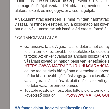
többtonnás préssel lassan összepréselnek, ezáltal s
csomagoló fóliáját ezután két oldalt légmentesen 
alakúra tekerik és még egyszer átcsomagolják.
A vákuummatrac esetében is, mint minden habmatracná
visszaállni minden esetben, így a kicsomagolást köve
óra alatt vákuummatracunk ismét eléri eredeti formáját,
* GARANCIAVÁLLALÁS
Garanciavállalás. A garanciális időtartamot csil
felül a termékhez további feltételekhez kötött és 
tartozik. Az önként vállalt garanciális időszak ér
vásárlást követő 14 napon belül van lehetősége 
HTTPS://WWW.MATRACGURU.HU/GARANCIA
online regisztráció hiányában a termékre a törvény 
módunkban további jótállást vagy garanciavállalást
vállalt garanciális időszak alatt értékcsökkenő g
mértékű vásárlói önrész párosul.
További részletek, részletes feltételek, a termék
következő oldalon:
HTTPS://WWW.MATRACG
Hét fontos dolog, hogy mi segíthessünk Önnek: