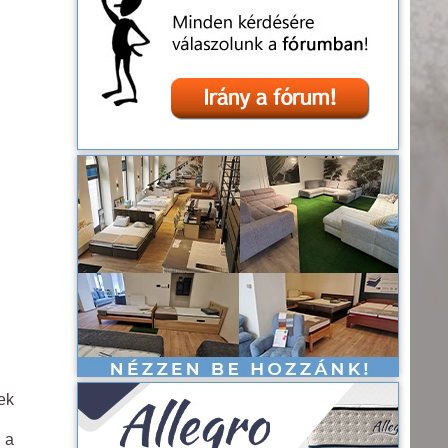
ek
 a