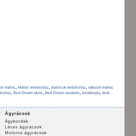
,
,
,
ai matrac
Matrac webáruház
matracok webáruház
vákuum matrac
,
,
,
,
áruház
Best Dream akció
Best Dream rendelés
bestdream
best
Ágyrácsok
Ágybordák
Léces ágyrácsok
Motoros ágyrácsok