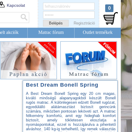
Kapcsolat
0
Regisztráció
elt akciók
Matrac fórum
Outlet termékek
Best Dream Bonell Spring
A Best Dream Bonell Spring egy 20 cm magas,
kiváló minőségű alapanyagokból készült Bonell
rugós matrac. A különlegesen edzett Bonell rugózat,
egyedülálló alátámasztást biztosít gerincünk
számára, miközben pontosan leköveti azt. A matrac
félkemény komfortú, amit egy hideghab komfort
biztosít, amely tökletesen eloszlatja a
nyomáspontokat, ezzel is hozzájárulva a pihentető
alváshoz. 140 kg-ig terhelhető, így remek választás