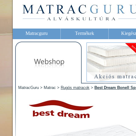
Matracguru
Termékek
Kiegész
MatracGuru > Matrac >
Rugós matracok
>
Best Dream Bonell Sp