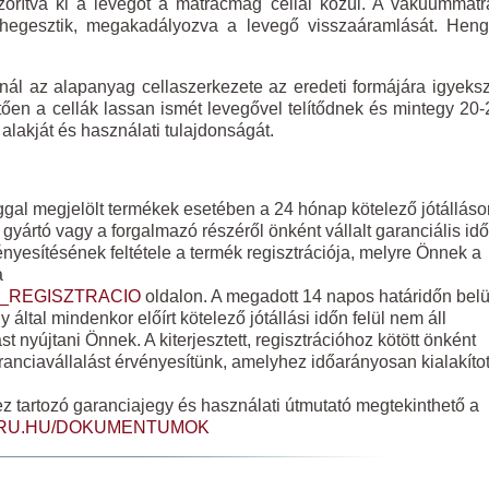
zorítva ki a levegőt a matracmag cellái közül. A vákuummatr
lehegesztik, megakadályozva a levegő visszaáramlását. Heng
l az alapanyag cellaszerkezete az eredeti formájára igyeksz
tően a cellák lassan ismét levegővel telítődnek és mintegy 20-
 alakját és használati tulajdonságát.
laggal megjelölt termékek esetében a 24 hónap kötelező jótálláso
a gyártó vagy a forgalmazó részéről önként vállalt garanciális idő
vényesítésének feltétele a termék regisztrációja, melyre Önnek a
a
_REGISZTRACIO
oldalon. A megadott 14 napos határidőn belü
által mindenkor előírt kötelező jótállási időn felül nem áll
 nyújtani Önnek. A kiterjesztett, regisztrációhoz kötött önként
aranciavállalást érvényesítünk, amelyhez időarányosan kialakítot
hez tartozó garanciajegy és használati útmutató megtekinthető a
URU.HU/DOKUMENTUMOK