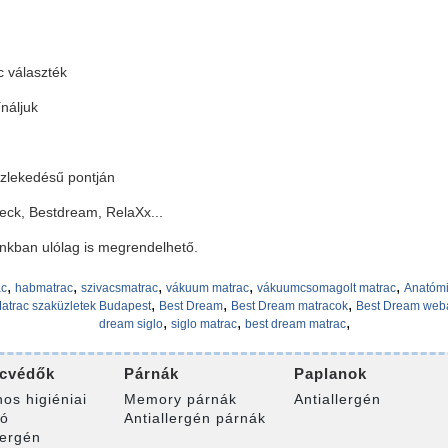
c választék
náljuk
közlekedésű pontján
beck, Bestdream, RelaXx...
nkban ulólag is megrendelhető.
,
,
,
,
,
ac
habmatrac
szivacsmatrac
vákuum matrac
vákuumcsomagolt matrac
Anatómi
,
,
,
atrac szaküzletek Budapest
Best Dream
Best Dream matracok
Best Dream web
,
,
,
dream siglo
siglo matrac
best dream matrac
cvédők
Párnák
Paplanok
nos higiéniai
Memory párnák
Antiallergén
ró
Antiallergén párnák
lergén