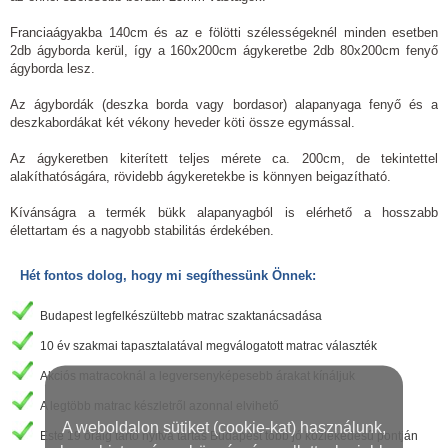
Franciaágyakba 140cm és az e fölötti szélességeknél minden esetben
2db ágyborda kerül, így a 160x200cm ágykeretbe 2db 80x200cm fenyő
ágyborda lesz.
Az ágybordák (deszka borda vagy bordasor) alapanyaga fenyő és a
deszkabordákat két vékony heveder köti össze egymással.
Az ágykeretben kiterített teljes mérete ca. 200cm, de tekintettel
alakíthatóságára, rövidebb ágykeretekbe is könnyen beigazítható.
Kívánságra a termék bükk alapanyagból is elérhető a hosszabb
élettartam és a nagyobb stabilitás érdekében.
Hét fontos dolog, hogy mi segíthessünk Önnek:
Budapest legfelkészültebb matrac szaktanácsadása
10 év szakmai tapasztalatával megválogatott matrac választék
Akciós matracoknál a legversenyképesebb árakat kínáljuk
A legtöbb matrac készletről azonnal elvihető
A weboldalon sütiket (cookie-kat) használunk,
Este 19 óráig tartó nyitva tartás Budapest több jó közlekedésű pontján