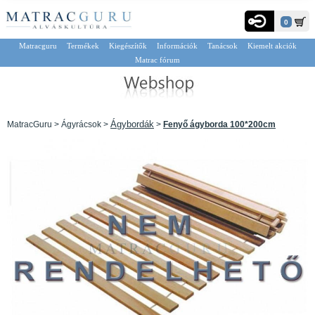
0
Matracguru
Termékek
Kiegészítők
Információk
Tanácsok
Kiemelt akciók
Matrac fórum
Ágybordák
MatracGuru > Ágyrácsok >
>
Fenyő ágyborda 100*200cm