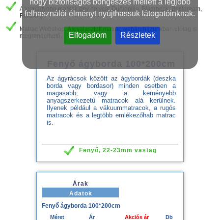
hogy biztonságos böngészés mellett a legjobb
A legnagyobb márkák egy helyen: Dunlopillo, Billerbeck, Bestdream,
felhasználói élményt nyújthassuk látogatóinknak.
RelaXx...
Matrac Webshop. A kiválasztott matrac webáruházunkban ulólag is
Elfogadom
Részletek
megrendelhető.
Fenyő ágyborda 100*200cm
Az ágyrácsok között az ágybordák (deszka
borda vagy bordasor) minden esetben a
magasabb, vagy a keményebb
anyagszerkezetű matracok alá kerülnek.
Ilyenek például a vákuummatracok, a rugós
matracok és a legtöbb emlékezőhab matrac
is.
Fenyő, 22-23mm vastag
Árak
Adatok
Fenyő ágyborda 100*200cm
Méret
Ár
Akciós ár
Db