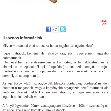
Hasznos információk
Milyen matrac alá való a deszka borda (ágyborda, ágydeszka)?
rugós matracok, keményhab matracok vagy 20cm vagy ennél magasabb
habmatracok
Info: ezekben a rendszerekben a komfortot, a formakövetést és a
dinamikus mozgásokból (pl. forgolódás) keletkező energiákat teljes
mértékben a matrac fogja viselni, az alóbb rétegek számára itt
semmilyen szerep nem jut.
Az ágyrácsok között az ágybordák (deszka borda vagy bordasor) minden
esetben a magasabb, vagy a keményebb anyagszerkezetű matracok alá
kerülnek. Ilyenek például a vákuummatracok, a rugós matracok és a
legtöbb emlékezőhab matrac is.
A fenyő ágybordák 20mm vastagságban készülnek, 100cm szélesség és
az ennél szélesebb bordák 25mm vastagok.