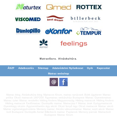
Matrac
Guru. Alváskultúra.
ÁSZF
Adatkezelés
Sitemap
Adatvédelmi Nyilatkozat
Gyik
Kapcsolat
Matrac webshop
Matrac blog. Alváskultúra blog
Matracos fórum, matrac tanácsok
Bükk ágykeret
Matrac
próba
Olcsó matracok 180*200
Ágymatrac webáruház Budapest
Matrac
Gyerekmatrac
Matrac üzlet
Matrac rendelés
hilding Anders Magyarország
Hilding matracok
Hilding Anders
Hilding matracok
Fedőmatrac
Dunlopillo matrac
Matracász f
Matrac árak
Gyógymatracok
Gyerekágy olcsón
Ágyneműtartós ágy akció
Olcsó fenyő ágy
Olcsó matracok
Matrac akció
Matrac egészségpénztárra
Memory matrac
Akciós vákuummatrac
Matrac szett akció
Matrac
bolt Budapest
Dunlopillo Aerial
Billerbeck matrac
Paplanok
Memory párnák
Matracbolt
Budapest
Matrac fórum