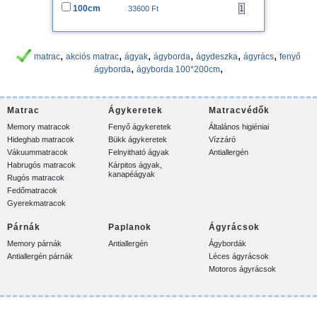
100cm
33600 Ft
,
,
,
,
,
,
matrac
akciós matrac
ágyak
ágyborda
ágydeszka
ágyrács
fenyő
,
,
ágyborda
ágyborda 100*200cm
Matrac
Ágykeretek
Matracvédők
Memory matracok
Fenyő ágykeretek
Általános higiéniai
Hideghab matracok
Bükk ágykeretek
Vízzáró
Vákuummatracok
Felnyitható ágyak
Antiallergén
Habrugós matracok
Kárpitos ágyak,
kanapéágyak
Rugós matracok
Fedőmatracok
Gyerekmatracok
Párnák
Paplanok
Ágyrácsok
Memory párnák
Antiallergén
Ágybordák
Antiallergén párnák
Léces ágyrácsok
Motoros ágyrácsok