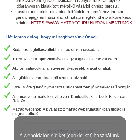
értékcsökkenő garanciavállalást érvényesítünk, amelyhez
időarányosan kialakított mértékű vásárlói önrész párosul.
További részletek, részletes feltételek, a termékhez tartozó
garanciajegy és használati útmutató megtekinthető a következő
oldalon:
HTTPS://WWW.MATRACGURU.HU/DOKUMENTUMOK
Hét fontos dolog, hogy mi segíthessünk Önnek:
Budapest legfelkészültebb matrac szaktanácsadása
10 év szakmai tapasztalatával megválogatott matrac választék
Akciós matracoknál a legversenyképesebb árakat kínáljuk
A legtöbb matrac készletről azonnal elvihető
Este 19 óráig tartó nyitva tartás Budapest több jó közlekedésű pontján
A legnagyobb márkák egy helyen: Dunlopillo, Billerbeck, Bestdream,
RelaXx...
Matrac Webshop. A kiválasztott matrac webáruházunkban ulólag is
megrendelhető.
Konfor Esperar
A weboldalon sütiket (cookie-kat) használunk,