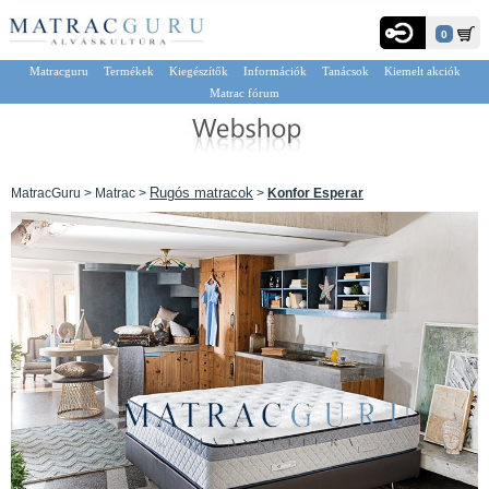
0
Matracguru
Termékek
Kiegészítők
Információk
Tanácsok
Kiemelt akciók
Matrac fórum
Rugós matracok
MatracGuru > Matrac >
>
Konfor Esperar