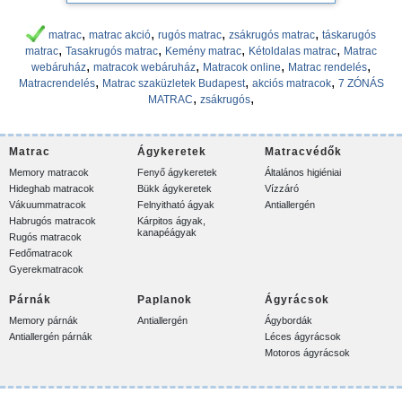
,
,
,
,
matrac
matrac akció
rugós matrac
zsákrugós matrac
táskarugós
,
,
,
,
matrac
Tasakrugós matrac
Kemény matrac
Kétoldalas matrac
Matrac
,
,
,
,
webáruház
matracok webáruház
Matracok online
Matrac rendelés
,
,
,
Matracrendelés
Matrac szaküzletek Budapest
akciós matracok
7 ZÓNÁS
,
,
MATRAC
zsákrugós
Matrac
Ágykeretek
Matracvédők
Memory matracok
Fenyő ágykeretek
Általános higiéniai
Hideghab matracok
Bükk ágykeretek
Vízzáró
Vákuummatracok
Felnyitható ágyak
Antiallergén
Habrugós matracok
Kárpitos ágyak,
kanapéágyak
Rugós matracok
Fedőmatracok
Gyerekmatracok
Párnák
Paplanok
Ágyrácsok
Memory párnák
Antiallergén
Ágybordák
Antiallergén párnák
Léces ágyrácsok
Motoros ágyrácsok