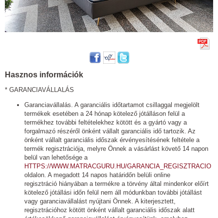
Hasznos információk
* GARANCIAVÁLLALÁS
Garanciavállalás. A garanciális időtartamot csillaggal megjelölt
termékek esetében a 24 hónap kötelező jótálláson felül a
termékhez további feltételekhez kötött és a gyártó vagy a
forgalmazó részéről önként vállalt garanciális idő tartozik. Az
önként vállalt garanciális időszak érvényesítésének feltétele a
termék regisztrációja, melyre Önnek a vásárlást követő 14 napon
belül van lehetősége a
HTTPS://WWW.MATRACGURU.HU/GARANCIA_REGISZTRACIO
oldalon. A megadott 14 napos határidőn belüli online
regisztráció hiányában a termékre a törvény által mindenkor előírt
kötelező jótállási időn felül nem áll módunkban további jótállást
vagy garanciavállalást nyújtani Önnek. A kiterjesztett,
regisztrációhoz kötött önként vállalt garanciális időszak alatt