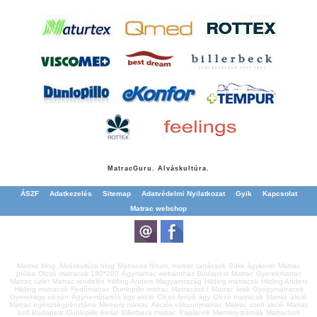
Matrac
Guru. Alváskultúra.
ÁSZF
Adatkezelés
Sitemap
Adatvédelmi Nyilatkozat
Gyik
Kapcsolat
Matrac webshop
Matrac blog. Alváskultúra blog
Matracos fórum, matrac tanácsok
Bükk ágykeret
Matrac
próba
Olcsó matracok 180*200
Ágymatrac webáruház Budapest
Matrac
Gyerekmatrac
Matrac üzlet
Matrac rendelés
hilding Anders Magyarország
Hilding matracok
Hilding Anders
Hilding matracok
Fedőmatrac
Dunlopillo matrac
Matracász f
Matrac árak
Gyógymatracok
Gyerekágy olcsón
Ágyneműtartós ágy akció
Olcsó fenyő ágy
Olcsó matracok
Matrac akció
Matrac egészségpénztárra
Memory matrac
Akciós vákuummatrac
Matrac szett akció
Matrac
bolt Budapest
Dunlopillo Aerial
Billerbeck matrac
Paplanok
Memory párnák
Matracbolt