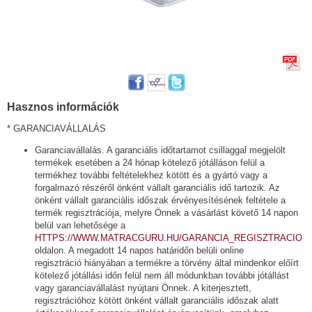
Hasznos információk
* GARANCIAVÁLLALÁS
Garanciavállalás. A garanciális időtartamot csillaggal megjelölt
termékek esetében a 24 hónap kötelező jótálláson felül a
termékhez további feltételekhez kötött és a gyártó vagy a
forgalmazó részéről önként vállalt garanciális idő tartozik. Az
önként vállalt garanciális időszak érvényesítésének feltétele a
termék regisztrációja, melyre Önnek a vásárlást követő 14 napon
belül van lehetősége a
HTTPS://WWW.MATRACGURU.HU/GARANCIA_REGISZTRACIO
oldalon. A megadott 14 napos határidőn belüli online
regisztráció hiányában a termékre a törvény által mindenkor előírt
kötelező jótállási időn felül nem áll módunkban további jótállást
vagy garanciavállalást nyújtani Önnek. A kiterjesztett,
regisztrációhoz kötött önként vállalt garanciális időszak alatt