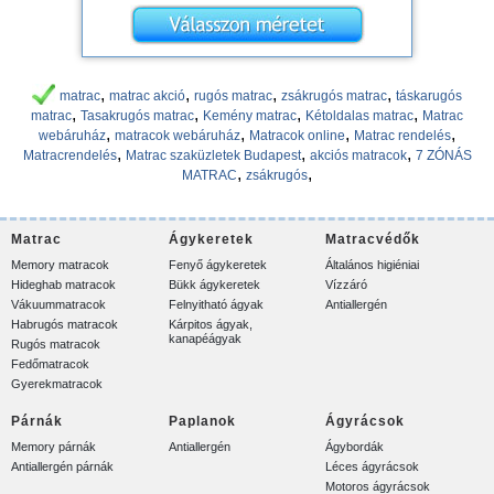
,
,
,
,
matrac
matrac akció
rugós matrac
zsákrugós matrac
táskarugós
,
,
,
,
matrac
Tasakrugós matrac
Kemény matrac
Kétoldalas matrac
Matrac
,
,
,
,
webáruház
matracok webáruház
Matracok online
Matrac rendelés
,
,
,
Matracrendelés
Matrac szaküzletek Budapest
akciós matracok
7 ZÓNÁS
,
,
MATRAC
zsákrugós
Matrac
Ágykeretek
Matracvédők
Memory matracok
Fenyő ágykeretek
Általános higiéniai
Hideghab matracok
Bükk ágykeretek
Vízzáró
Vákuummatracok
Felnyitható ágyak
Antiallergén
Habrugós matracok
Kárpitos ágyak,
kanapéágyak
Rugós matracok
Fedőmatracok
Gyerekmatracok
Párnák
Paplanok
Ágyrácsok
Memory párnák
Antiallergén
Ágybordák
Antiallergén párnák
Léces ágyrácsok
Motoros ágyrácsok