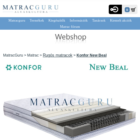
0
Matracguru
Termékek
Kiegészítők
Információk
Tanácsok
Kiemelt akciók
Matrac fórum
Rugós matracok
MatracGuru > Matrac >
>
Konfor New Beal