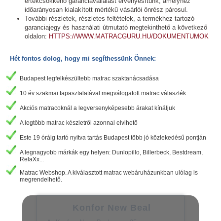
értékcsökkenő garanciavállalást érvényesítünk, amelyhez
időarányosan kialakított mértékű vásárlói önrész párosul.
További részletek, részletes feltételek, a termékhez tartozó
garanciajegy és használati útmutató megtekinthető a következő
oldalon:
HTTPS://WWW.MATRACGURU.HU/DOKUMENTUMOK
Hét fontos dolog, hogy mi segíthessünk Önnek:
Budapest legfelkészültebb matrac szaktanácsadása
10 év szakmai tapasztalatával megválogatott matrac választék
Akciós matracoknál a legversenyképesebb árakat kínáljuk
A legtöbb matrac készletről azonnal elvihető
Este 19 óráig tartó nyitva tartás Budapest több jó közlekedésű pontján
A legnagyobb márkák egy helyen: Dunlopillo, Billerbeck, Bestdream,
RelaXx...
Matrac Webshop. A kiválasztott matrac webáruházunkban ulólag is
megrendelhető.
Konfor New Beal