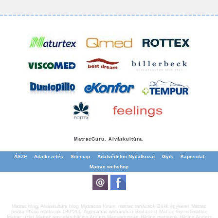
Matrac
Guru. Alváskultúra.
ÁSZF
Adatkezelés
Sitemap
Adatvédelmi Nyilatkozat
Gyik
Kapcsolat
Matrac webshop
Matrac blog. Alváskultúra blog
Matracos fórum, matrac tanácsok
Bükk ágykeret
Matrac
próba
Olcsó matracok 180*200
Ágymatrac webáruház Budapest
Matrac
Gyerekmatrac
Matrac üzlet
Matrac rendelés
hilding Anders Magyarország
Hilding matracok
Hilding Anders