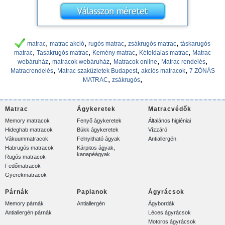
,
,
,
,
matrac
matrac akció
rugós matrac
zsákrugós matrac
táskarugós
,
,
,
,
matrac
Tasakrugós matrac
Kemény matrac
Kétoldalas matrac
Matrac
,
,
,
,
webáruház
matracok webáruház
Matracok online
Matrac rendelés
,
,
,
Matracrendelés
Matrac szaküzletek Budapest
akciós matracok
7 ZÓNÁS
,
,
MATRAC
zsákrugós
Matrac
Ágykeretek
Matracvédők
Memory matracok
Fenyő ágykeretek
Általános higiéniai
Hideghab matracok
Bükk ágykeretek
Vízzáró
Vákuummatracok
Felnyitható ágyak
Antiallergén
Habrugós matracok
Kárpitos ágyak,
kanapéágyak
Rugós matracok
Fedőmatracok
Gyerekmatracok
Párnák
Paplanok
Ágyrácsok
Memory párnák
Antiallergén
Ágybordák
Antiallergén párnák
Léces ágyrácsok
Motoros ágyrácsok