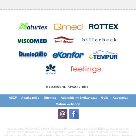
Matrac
Guru. Alváskultúra.
ÁSZF
Adatkezelés
Sitemap
Adatvédelmi Nyilatkozat
Gyik
Kapcsolat
Matrac webshop
Matrac blog. Alváskultúra blog
Matracos fórum, matrac tanácsok
Bükk ágykeret
Matrac
próba
Olcsó matracok 180*200
Ágymatrac webáruház Budapest
Matrac
Gyerekmatrac
Matrac üzlet
Matrac rendelés
hilding Anders Magyarország
Hilding matracok
Hilding Anders