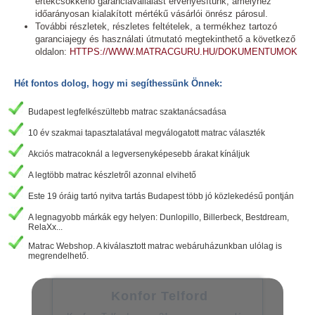
értékcsökkenő garanciavállalást érvényesítünk, amelyhez
időarányosan kialakított mértékű vásárlói önrész párosul.
További részletek, részletes feltételek, a termékhez tartozó
garanciajegy és használati útmutató megtekinthető a következő
oldalon:
HTTPS://WWW.MATRACGURU.HU/DOKUMENTUMOK
Hét fontos dolog, hogy mi segíthessünk Önnek:
Budapest legfelkészültebb matrac szaktanácsadása
10 év szakmai tapasztalatával megválogatott matrac választék
Akciós matracoknál a legversenyképesebb árakat kínáljuk
A legtöbb matrac készletről azonnal elvihető
Este 19 óráig tartó nyitva tartás Budapest több jó közlekedésű pontján
A legnagyobb márkák egy helyen: Dunlopillo, Billerbeck, Bestdream,
RelaXx...
Matrac Webshop. A kiválasztott matrac webáruházunkban ulólag is
megrendelhető.
Konfor Telford