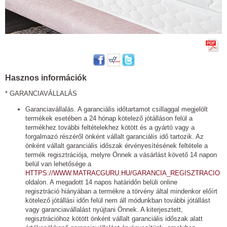
Hasznos információk
* GARANCIAVÁLLALÁS
Garanciavállalás. A garanciális időtartamot csillaggal megjelölt
termékek esetében a 24 hónap kötelező jótálláson felül a
termékhez további feltételekhez kötött és a gyártó vagy a
forgalmazó részéről önként vállalt garanciális idő tartozik. Az
önként vállalt garanciális időszak érvényesítésének feltétele a
termék regisztrációja, melyre Önnek a vásárlást követő 14 napon
belül van lehetősége a
HTTPS://WWW.MATRACGURU.HU/GARANCIA_REGISZTRACIO
oldalon. A megadott 14 napos határidőn belüli online
regisztráció hiányában a termékre a törvény által mindenkor előírt
kötelező jótállási időn felül nem áll módunkban további jótállást
vagy garanciavállalást nyújtani Önnek. A kiterjesztett,
regisztrációhoz kötött önként vállalt garanciális időszak alatt