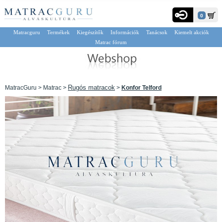
0
Matracguru
Termékek
Kiegészítők
Információk
Tanácsok
Kiemelt akciók
Matrac fórum
Rugós matracok
MatracGuru > Matrac >
>
Konfor Telford