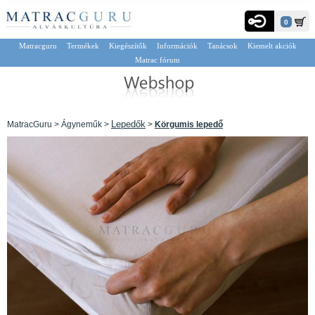
0
Matracguru
Termékek
Kiegészítők
Információk
Tanácsok
Kiemelt akciók
Matrac fórum
Lepedők
MatracGuru > Ágyneműk >
>
Körgumis lepedő