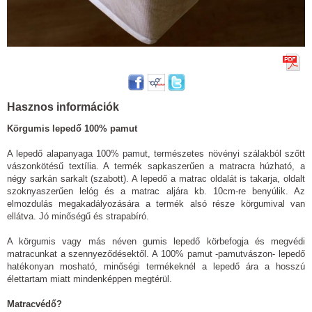
Hasznos információk
Körgumis lepedő 100% pamut
A lepedő alapanyaga 100% pamut, természetes növényi szálakból szőtt
vászonkötésű textília. A termék sapkaszerűen a matracra húzható, a
négy sarkán sarkalt (szabott). A lepedő a matrac oldalát is takarja, oldalt
szoknyaszerűen lelóg és a matrac aljára kb. 10cm-re benyúlik. Az
elmozdulás megakadályozására a termék alsó része körgumival van
ellátva. Jó minőségű és strapabíró.
A körgumis vagy más néven gumis lepedő körbefogja és megvédi
matracunkat a szennyeződésektől. A 100% pamut -pamutvászon- lepedő
hatékonyan mosható, minőségi termékeknél a lepedő ára a hosszú
élettartam miatt mindenképpen megtérül.
Matracvédő?