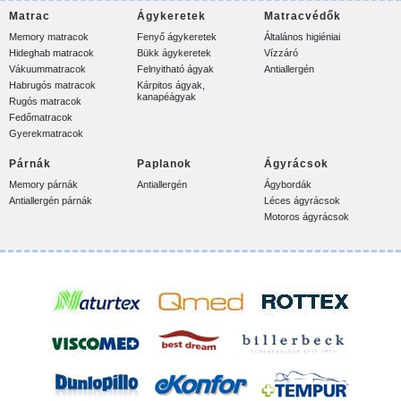
Matrac
Ágykeretek
Matracvédők
Memory matracok
Fenyő ágykeretek
Általános higiéniai
Hideghab matracok
Bükk ágykeretek
Vízzáró
Vákuummatracok
Felnyitható ágyak
Antiallergén
Habrugós matracok
Kárpitos ágyak,
kanapéágyak
Rugós matracok
Fedőmatracok
Gyerekmatracok
Párnák
Paplanok
Ágyrácsok
Memory párnák
Antiallergén
Ágybordák
Antiallergén párnák
Léces ágyrácsok
Motoros ágyrácsok