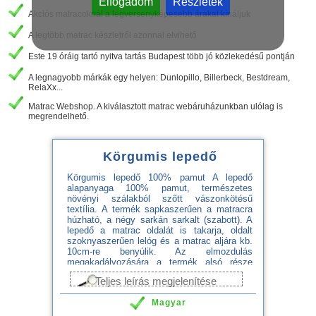
Elfogadom
Részletek
Akciós matracoknál a legversenyképesebb árakat kínáljuk
A legtöbb matrac készletről azonnal elvihető
Este 19 óráig tartó nyitva tartás Budapest több jó közlekedésű pontján
A legnagyobb márkák egy helyen: Dunlopillo, Billerbeck, Bestdream,
RelaXx...
Matrac Webshop. A kiválasztott matrac webáruházunkban ulólag is
megrendelhető.
Körgumis lepedő
Körgumis lepedő 100% pamut A lepedő
alapanyaga 100% pamut, természetes
növényi szálakból szőtt vászonkötésű
textília. A termék sapkaszerűen a matracra
húzható, a négy sarkán sarkalt (szabott). A
lepedő a matrac oldalát is takarja, oldalt
szoknyaszerűen lelóg és a matrac aljára kb.
10cm-re benyúlik. Az elmozdulás
megakadályozására a termék alsó része
körgumival van ellátva. Jó minőségű és
Teljes leírás megjelenítése
strapabíró.
Magyar