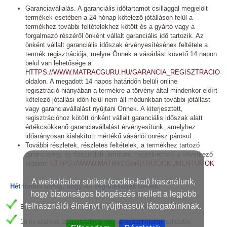
Garanciavállalás. A garanciális időtartamot csillaggal megjelölt
termékek esetében a 24 hónap kötelező jótálláson felül a
termékhez további feltételekhez kötött és a gyártó vagy a
forgalmazó részéről önként vállalt garanciális idő tartozik. Az
önként vállalt garanciális időszak érvényesítésének feltétele a
termék regisztrációja, melyre Önnek a vásárlást követő 14 napon
belül van lehetősége a
HTTPS://WWW.MATRACGURU.HU/GARANCIA_REGISZTRACIO
oldalon. A megadott 14 napos határidőn belüli online
regisztráció hiányában a termékre a törvény által mindenkor előírt
kötelező jótállási időn felül nem áll módunkban további jótállást
vagy garanciavállalást nyújtani Önnek. A kiterjesztett,
regisztrációhoz kötött önként vállalt garanciális időszak alatt
értékcsökkenő garanciavállalást érvényesítünk, amelyhez
időarányosan kialakított mértékű vásárlói önrész párosul.
További részletek, részletes feltételek, a termékhez tartozó
garanciajegy és használati útmutató megtekinthető a következő
oldalon:
HTTPS://WWW.MATRACGURU.HU/DOKUMENTUMOK
A weboldalon sütiket (cookie-kat) használunk,
Hét fontos dolog, hogy mi segíthessünk Önnek:
hogy biztonságos böngészés mellett a legjobb
felhasználói élményt nyújthassuk látogatóinknak.
Budapest legfelkészültebb matrac szaktanácsadása
10 év szakmai tapasztalatával megválogatott matrac választék