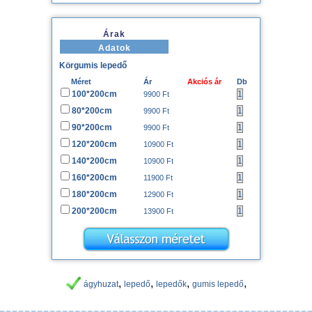
Árak
Adatok
Körgumis lepedő
Méret
Ár
Akciós ár
Db
100*200cm
9900 Ft
80*200cm
9900 Ft
90*200cm
9900 Ft
120*200cm
10900 Ft
140*200cm
10900 Ft
160*200cm
11900 Ft
180*200cm
12900 Ft
200*200cm
13900 Ft
,
,
,
,
ágyhuzat
lepedő
lepedők
gumis lepedő