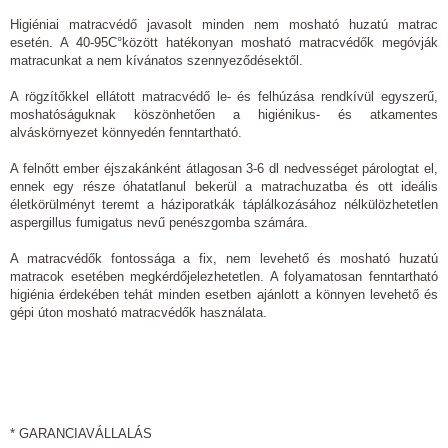
Higiéniai matracvédő javasolt minden nem mosható huzatú matrac
esetén. A 40-95C°között hatékonyan mosható matracvédők megóvják
matracunkat a nem kívánatos szennyeződésektől.
A rögzítőkkel ellátott matracvédő le- és felhúzása rendkívül egyszerű,
moshatóságuknak köszönhetően a higiénikus- és atkamentes
alváskörnyezet könnyedén fenntartható.
A felnőtt ember éjszakánként átlagosan 3-6 dl nedvességet párologtat el,
ennek egy része óhatatlanul bekerül a matrachuzatba és ott ideális
életkörülményt teremt a háziporatkák táplálkozásához nélkülözhetetlen
aspergillus fumigatus nevű penészgomba számára.
A matracvédők fontossága a fix, nem levehető és mosható huzatú
matracok esetében megkérdőjelezhetetlen. A folyamatosan fenntartható
higiénia érdekében tehát minden esetben ajánlott a könnyen levehető és
gépi úton mosható matracvédők használata.
* GARANCIAVÁLLALÁS