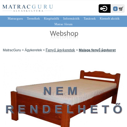
0
Matracguru
Termékek
Kiegészítők
Információk
Tanácsok
Kiemelt akciók
Matrac fórum
Fenyő ágykeretek
MatracGuru > Ágykeretek >
>
Malaga fenyő ágykeret