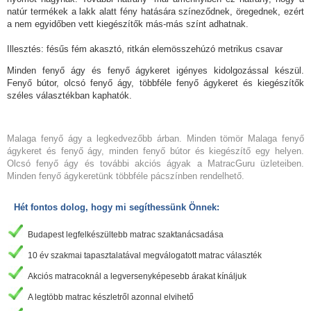
natúr termékek a lakk alatt fény hatására színeződnek, öregednek, ezért
a nem egyidőben vett kiegészítők más-más színt adhatnak.
Illesztés: fésűs fém akasztó, ritkán elemösszehúzó metrikus csavar
Minden fenyő ágy és fenyő ágykeret igényes kidolgozással készül.
Fenyő bútor, olcsó fenyő ágy, többféle fenyő ágykeret és kiegészítők
széles választékban kaphatók.
Malaga fenyő ágy a legkedvezőbb árban. Minden tömör Malaga fenyő
ágykeret és fenyő ágy, minden fenyő bútor és kiegészítő egy helyen.
Olcsó fenyő ágy és további akciós ágyak a MatracGuru üzleteiben.
Minden fenyő ágykeretünk többféle pácszínben rendelhető.
Hét fontos dolog, hogy mi segíthessünk Önnek:
Budapest legfelkészültebb matrac szaktanácsadása
10 év szakmai tapasztalatával megválogatott matrac választék
Akciós matracoknál a legversenyképesebb árakat kínáljuk
A legtöbb matrac készletről azonnal elvihető