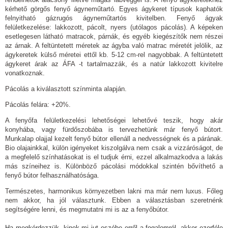
kérhető görgős fenyő ágyneműtartó. Egyes ágykeret típusok kaphatók
felnyitható gázrugós ágyneműtartós kivitelben. Fenyő ágyak
felületkezelése: lakkozott, pácolt, nyers (utólagos pácolás). A képeken
esetlegesen látható matracok, párnák, és egyéb kiegészítők nem részei
az árnak. A feltüntetett méretek az ágyba való matrac méretét jelölik, az
ágykeretek külső méretei ettől kb. 5-12 cm-rel nagyobbak. A feltüntetett
ágykeret árak az ÁFA -t tartalmazzák, és a natúr lakkozott kivitelre
vonatkoznak.
Pácolás a kiválasztott színminta alapján.
Pácolás felára: +20%.
A fenyőfa felületkezelési lehetőségei lehetővé teszik, hogy akár
konyhába, vagy fürdőszobába is tervezhetünk már fenyő bútort.
Munkalap olajjal kezelt fenyő bútor ellenáll a nedvességnek és a párának.
Bio olajainkkal, külön igényeket kiszolgálva nem csak a vizzáróságot, de
a megfelelő színhatásokat is el tudjuk érni, ezzel alkalmazkodva a lakás
más színeihez is. Különböző pácolási módokkal szintén bővíthető a
fenyő bútor felhasználhatósága.
Természetes, harmonikus környezetben lakni ma már nem luxus. Főleg
nem akkor, ha jól választunk. Ebben a választásban szeretnénk
segítségére lenni, és megmutatni mi is az a fenyőbútor.
Ha megkérdezzük, kinek mi jut eszébe erről a fogalomról, akkor ezerféle