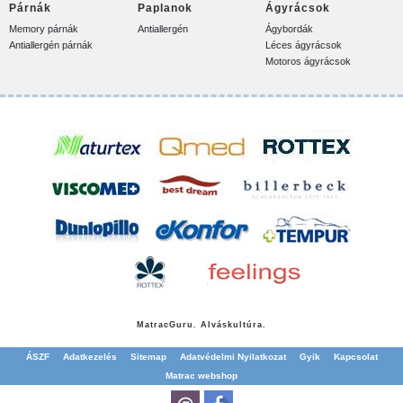
Párnák
Paplanok
Ágyrácsok
Memory párnák
Antiallergén
Ágybordák
Antiallergén párnák
Léces ágyrácsok
Motoros ágyrácsok
Matrac
Guru. Alváskultúra.
ÁSZF
Adatkezelés
Sitemap
Adatvédelmi Nyilatkozat
Gyik
Kapcsolat
Matrac webshop