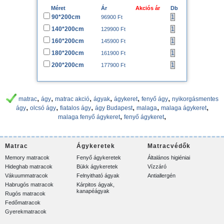
Méret
Ár
Akciós ár
Db
90*200cm
96900 Ft
140*200cm
129900 Ft
160*200cm
145900 Ft
180*200cm
161900 Ft
200*200cm
177900 Ft
,
,
,
,
,
,
matrac
ágy
matrac akció
ágyak
ágykeret
fenyő ágy
nyikorgásmentes
,
,
,
,
,
,
ágy
olcsó ágy
fiatalos ágy
ágy Budapest
malaga
malaga ágykeret
,
,
malaga fenyő ágykeret
fenyő ágykeret
Matrac
Ágykeretek
Matracvédők
Memory matracok
Fenyő ágykeretek
Általános higiéniai
Hideghab matracok
Bükk ágykeretek
Vízzáró
Vákuummatracok
Felnyitható ágyak
Antiallergén
Habrugós matracok
Kárpitos ágyak,
kanapéágyak
Rugós matracok
Fedőmatracok
Gyerekmatracok