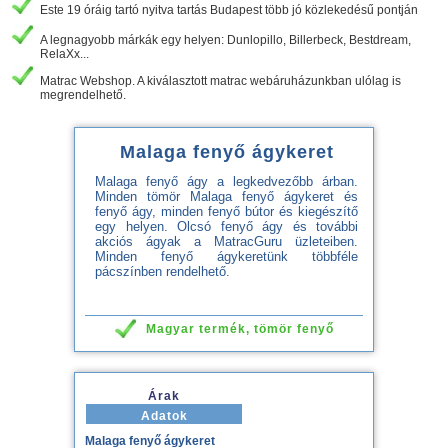
Este 19 óráig tartó nyitva tartás Budapest több jó közlekedésű pontján
A legnagyobb márkák egy helyen: Dunlopillo, Billerbeck, Bestdream,
RelaXx...
Matrac Webshop. A kiválasztott matrac webáruházunkban ulólag is
megrendelhető.
Malaga fenyő ágykeret
Malaga fenyő ágy a legkedvezőbb árban.
Minden tömör Malaga fenyő ágykeret és
fenyő ágy, minden fenyő bútor és kiegészítő
egy helyen. Olcsó fenyő ágy és további
akciós ágyak a MatracGuru üzleteiben.
Minden fenyő ágykeretünk többféle
pácszínben rendelhető.
Magyar termék, tömör fenyő
Árak
Adatok
Malaga fenyő ágykeret