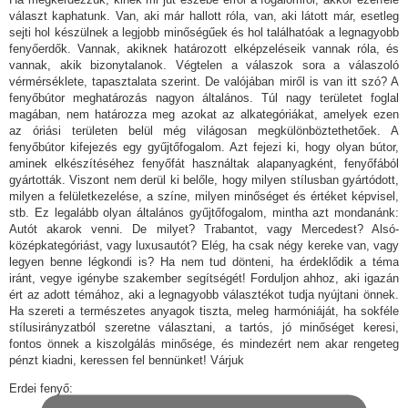
választ kaphatunk. Van, aki már hallott róla, van, aki látott már, esetleg
sejti hol készülnek a legjobb minőségűek és hol találhatóak a legnagyobb
fenyőerdők. Vannak, akiknek határozott elképzeléseik vannak róla, és
vannak, akik bizonytalanok. Végtelen a válaszok sora a válaszoló
vérmérséklete, tapasztalata szerint. De valójában miről is van itt szó? A
fenyőbútor meghatározás nagyon általános. Túl nagy területet foglal
magában, nem határozza meg azokat az alkategóriákat, amelyek ezen
az óriási területen belül még világosan megkülönböztethetőek. A
fenyőbútor kifejezés egy gyűjtőfogalom. Azt fejezi ki, hogy olyan bútor,
aminek elkészítéséhez fenyőfát használtak alapanyagként, fenyőfából
gyártották. Viszont nem derül ki belőle, hogy milyen stílusban gyártódott,
milyen a felületkezelése, a színe, milyen minőséget és értéket képvisel,
stb. Ez legalább olyan általános gyűjtőfogalom, mintha azt mondanánk:
Autót akarok venni. De milyet? Trabantot, vagy Mercedest? Alsó-
középkategóriást, vagy luxusautót? Elég, ha csak négy kereke van, vagy
legyen benne légkondi is? Ha nem tud dönteni, ha érdeklődik a téma
iránt, vegye igénybe szakember segítségét! Forduljon ahhoz, aki igazán
ért az adott témához, aki a legnagyobb választékot tudja nyújtani önnek.
Ha szereti a természetes anyagok tiszta, meleg harmóniáját, ha sokféle
stílusirányzatból szeretne választani, a tartós, jó minőséget keresi,
fontos önnek a kiszolgálás minősége, és mindezért nem akar rengeteg
pénzt kiadni, keressen fel bennünket! Várjuk
Erdei fenyő: