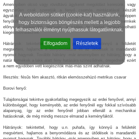
Amennyiben olcsó vagy rövidtávú ágykeret megoldást keresünk, vagy
egyszerűen csak szeretjük a fenyő csomós mintázatával készült
A weboldalon sütiket (cookie-kat) használunk,
ágyakat, éjjeli szekrényeket és kiegészítőket, úgy mindenképpen
fenyőből válasszunk ágykeretet is. A fenyő alapanyagból készült termkek
hogy biztonságos böngészés mellett a legjobb
előnye a kedvezőbb árfekvés, a széles és bárhol megvásárolható
felhasználói élményt nyújthassuk látogatóinknak.
kiegészítőválaszték.
Elfogadom
Részletek
Hátrányok: tekintettel, hogy u.n. puhafa, így könnyű a felületét
megsérteni, hajlamos a benyomódásra és az ütődések is maradandó
nyomot hagynak. További hátrány -már amennyiben ez hátrány, hogy a
natúr termékek a lakk alatt fény hatására színeződnek, öregednek, ezért
a nem egyidőben vett kiegészítők más-más színt adhatnak.
Illesztés: fésűs fém akasztó, ritkán elemösszehúzó metrikus csavar
Borovi fenyő:
Tulajdonságai tekintve gyakorlatilag megegyezik az erdei fenyővel, annyi
különbséggel, hogy keményebb, az erdei fenyőnél egy fokkal szívósabb
alapanyag, így az erdei fenyőnél jobban ellenáll a mechanikai
hatásoknak, de még mindig messze elmarad a keményfáktól.
Hátrányok: tekintettel, hogy u.n. puhafa, így könnyű a felületét
megsérteni, hajlamos a benyomódásra és az ütődések is maradandó
nyomot hagynak. További hátrány -már amennyiben ez hátrány, hogy a