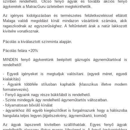
színben rendelhető. Olcsó fenyő ágyak és további akciós fenyő
ágykeretek a MatracGuru üzleteiben megtekinthetők.
Az igényes kidolgozásban és természetes felületkezeléssel ellátott
Malaga valódi megoldást kínál mindazon vásárlóink számára, akik
ragaszkodnak az egyszerűséghez. A feltűntetett árak a natúr lakkozott
kivitelre vonatkoznak.
Pácolás a kiválasztott színminta alapján.
Pácolás felára +20%
MINDEN fenyő ágykeretünk beépített gázrugós ágyneműtartóval is
rendelhető!
- Egyedi igényeket is megtudjuk valósítani. (egyedi méret, egyedi
kialakítás)
- Ágyaink többféle stílusban kaphatók (klasszikus illetve modern
formatervezés).
- Fenyő ágyaink nagy része bükkfából is rendelhető.
- Szinte mindegyik ágy rendelhető ágyneműtartós változatban.
- folyamatosan bővülő kínálat
- ágyainkhoz illő egyéb kiegészítőket is forgalmazunk hogy a hálószoba
hangulata teljes legyen.(éjjeliszekrény, ágyneműtartó, komód)
Az ágyak lapszerelt kivitelben szállíthatóak. Egyes fenyő ágyak
rendelhetők alacsony illetve magas lábvéggel is. A fenyő ágykeretekhez