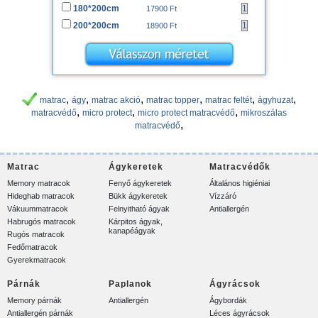
180*200cm
17900 Ft
200*200cm
18900 Ft
,
,
,
,
,
,
matrac
ágy
matrac akció
matrac topper
matrac feltét
ágyhuzat
,
,
,
matracvédő
micro protect
micro protect matracvédő
mikroszálas
,
matracvédő
Matrac
Ágykeretek
Matracvédők
Memory matracok
Fenyő ágykeretek
Általános higiéniai
Hideghab matracok
Bükk ágykeretek
Vízzáró
Vákuummatracok
Felnyitható ágyak
Antiallergén
Habrugós matracok
Kárpitos ágyak,
kanapéágyak
Rugós matracok
Fedőmatracok
Gyerekmatracok
Párnák
Paplanok
Ágyrácsok
Memory párnák
Antiallergén
Ágybordák
Antiallergén párnák
Léces ágyrácsok