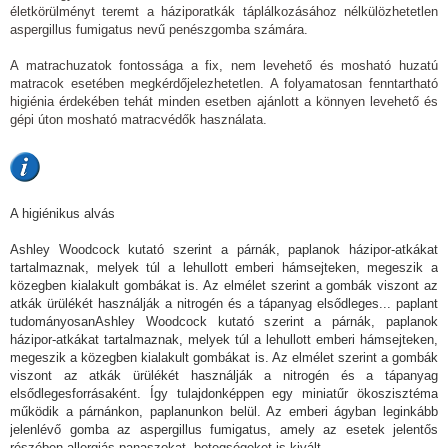
életkörülményt teremt a háziporatkák táplálkozásához nélkülözhetetlen
aspergillus fumigatus nevű penészgomba számára.
A matrachuzatok fontossága a fix, nem levehető és mosható huzatú
matracok esetében megkérdőjelezhetetlen. A folyamatosan fenntartható
higiénia érdekében tehát minden esetben ajánlott a könnyen levehető és
gépi úton mosható matracvédők használata.
A higiénikus alvás
Ashley Woodcock kutató szerint a párnák, paplanok házipor-atkákat
tartalmaznak, melyek túl a lehullott emberi hámsejteken, megeszik a
közegben kialakult gombákat is. Az elmélet szerint a gombák viszont az
atkák ürülékét használják a nitrogén és a tápanyag elsődleges... paplant
tudományosanAshley Woodcock kutató szerint a párnák, paplanok
házipor-atkákat tartalmaznak, melyek túl a lehullott emberi hámsejteken,
megeszik a közegben kialakult gombákat is. Az elmélet szerint a gombák
viszont az atkák ürülékét használják a nitrogén és a tápanyag
elsődlegesforrásaként. Így tulajdonképpen egy miniatűr ökoszisztéma
működik a párnánkon, paplanunkon belül. Az emberi ágyban leginkább
jelenlévő gomba az aspergillus fumigatus, amely az esetek jelentős
részében allergiás panaszokat, betegségeket is kivált.