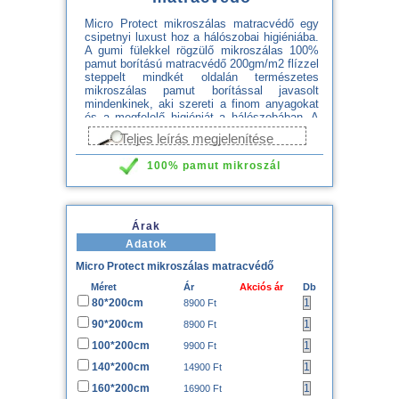
Micro Protect mikroszálas matracvédő egy
csipetnyi luxust hoz a hálószobai higiéniába.
A gumi fülekkel rögzülő mikroszálas 100%
pamut borítású matracvédő 200gm/m2 flízzel
steppelt mindkét oldalán természetes
mikroszálas pamut borítással javasolt
mindenkinek, aki szereti a finom anyagokat
és a megfelelő higiéniát a hálószobában. A
60C°-on mosható Micro Protect matracvédő
Teljes leírás megjelenítése
tehát mindenkinek megoldás lehet a matrac
védelme és a folyamatosan fenntartható
100% pamut mikroszál
atkamentes higiénia érdekében. Higéniai
matracvédő javasolt minden nem mosható
huzatú matrac esetén. A 40-95C°között
hatékonyan mosható matracvédők megóvják
matracunkat a nem kívánatos
Árak
szennyeződésektől.
Adatok
Micro Protect mikroszálas matracvédő
Méret
Ár
Akciós ár
Db
80*200cm
8900 Ft
90*200cm
8900 Ft
100*200cm
9900 Ft
140*200cm
14900 Ft
160*200cm
16900 Ft