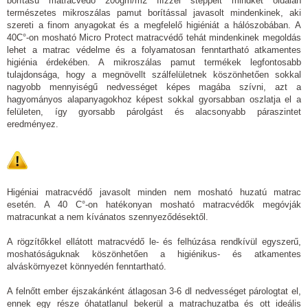
borítású matracvédő 200gm/m2 flízzel steppelt mindkét oldalán
természetes mikroszálas pamut borítással javasolt mindenkinek, aki
szereti a finom anyagokat és a megfelelő higiéniát a hálószobában. A
40C°-on mosható Micro Protect matracvédő tehát mindenkinek megoldás
lehet a matrac védelme és a folyamatosan fenntartható atkamentes
higiénia érdekében. A mikroszálas pamut termékek legfontosabb
tulajdonsága, hogy a megnövellt szálfelületnek köszönhetően sokkal
nagyobb mennyiségű nedvességet képes magába szívni, azt a
hagyományos alapanyagokhoz képest sokkal gyorsabban oszlatja el a
felületen, így gyorsabb párolgást és alacsonyabb páraszintet
eredményez.
Higéniai matracvédő javasolt minden nem mosható huzatú matrac
esetén. A 40 C°-on hatékonyan mosható matracvédők megóvják
matracunkat a nem kívánatos szennyeződésektől.
A rögzítőkkel ellátott matracvédő le- és felhúzása rendkívül egyszerű,
moshatóságuknak köszönhetően a higiénikus- és atkamentes
alváskörnyezet könnyedén fenntartható.
A felnőtt ember éjszakánként átlagosan 3-6 dl nedvességet párologtat el,
ennek egy része óhatatlanul bekerül a matrachuzatba és ott ideális