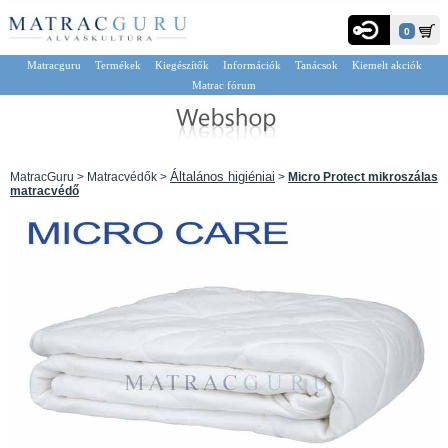
0
Matracguru
Termékek
Kiegészítők
Információk
Tanácsok
Kiemelt akciók
Matrac fórum
Általános higiéniai
MatracGuru > Matracvédők >
>
Micro Protect mikroszálas
matracvédő