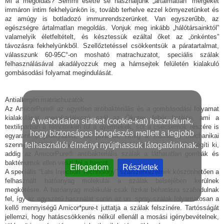
Mi a megoldás? Semmi esetre se használjunk „ártalmatlan” mérgeket
immáron intim fekhelyünkön is, tovább terhelve ezzel környezetünket és
az amúgy is botladozó immunrendszerünket. Van egyszerűbb, az
egészségre ártalmatlan megoldás. Vonjuk meg inkább „hálótársainktól”
valamelyik életfeltételt, és késztessük ezáltal őket az „önkéntes”
távozásra fekhelyünkből. Szellőztetéssel csökkentsük a páratartalmat,
válasszunk 60-95C°-on mosható matrachuzatot, speciális szálak
felhasználásával akadályozzuk meg a hámsejtek felületén kialakuló
gombásodási folyamat megindulását.
Antiallergén matrachuzatok.
Az AmicorPure® az egyetlen antibakteriális és a gombásodási folyamat
kialakulását megakadályozó szál az Ökotex fehér listáján, ami a
A weboldalon sütiket (cookie-kat) használunk,
textiliparban a felnőtteken túl a gyermekek, sőt a csecsemők részére is
hogy biztonságos böngészés mellett a legjobb
egyaránt engedélyezett, sőt javasolt. Amíg a mosás a mechanikai
felhasználói élményt nyújthassuk látogatóinknak.
szennyeződések eltávolításán túl látható higiéniai igényünket elégíti ki,
addig az AmicorPure® antibakteriális szálak a láthatatlan gombák és
baktériumok ellen veszi fel a harcot.
Elfogadom
Részletek
A speciális "Late Injection Technology" szálszerkezetnek köszönhetően a
felhasznált hatóanyag molekulái a szálak belsejében kerülnek
megkötésre. A hatóanyag molekulái csak fizikai behatásra szabadulnak
fel, így az egyszerű használat során az un. spray-szálak folyamatosan a
kellő mennyiségű Amicor*pure-t juttatja a szálak felszínére. Tartósságát
jellemzi, hogy hatáscsökkenés nélkül ellenáll a mosási igénybevételnek,