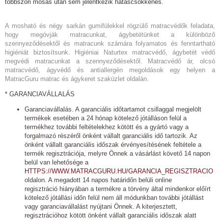
többszöri mosás után sem jelentkezik hatáscsökkenés.
A mosható és négy sarkán gumifülekkel rögzülő matracvédők feladata,
hogy megóvják matracunkat, ágybetétünket a különböző
szennyeződésektől és matracunk számára folyamatos és fenntartható
higiéniát biztosítsunk. Higiéniai Naturtex matracvédő, ágybetét védő
megvédi matracunkat a szennyeződésektől. Matracvédő ár, olcsó
matracvédő, ágyvédő és antiallergén megoldások egy helyen a
MatracGuru matrac és ágykeret szaküzlet oldalán.
* GARANCIAVÁLLALÁS
Garanciavállalás. A garanciális időtartamot csillaggal megjelölt
termékek esetében a 24 hónap kötelező jótálláson felül a
termékhez további feltételekhez kötött és a gyártó vagy a
forgalmazó részéről önként vállalt garanciális idő tartozik. Az
önként vállalt garanciális időszak érvényesítésének feltétele a
termék regisztrációja, melyre Önnek a vásárlást követő 14 napon
belül van lehetősége a
HTTPS://WWW.MATRACGURU.HU/GARANCIA_REGISZTRACIO
oldalon. A megadott 14 napos határidőn belüli online
regisztráció hiányában a termékre a törvény által mindenkor előírt
kötelező jótállási időn felül nem áll módunkban további jótállást
vagy garanciavállalást nyújtani Önnek. A kiterjesztett,
regisztrációhoz kötött önként vállalt garanciális időszak alatt