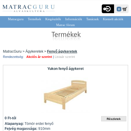
0
Matracguru
Termékek
Kiegészítők
Információk
Tanácsok
Kiemelt akciók
Matrac fórum
MatracGuru > Ágykeretek >
Fenyő ágykeretek
Rendezettség:
Akciós ár szerint
|
Listaár szerint
Yukon fenyő ágykeret
0 Ft-tól
Alapanyag:
Tömör erdei fenyő
Fejvég magassága:
910mm