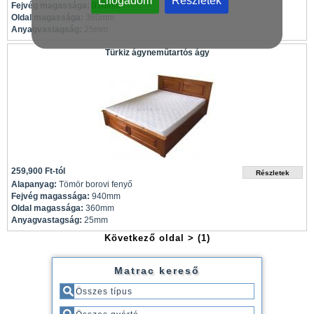
Fejvég magassága:
910mm
Oldal magassága:
360mm
Anyagvastagság:
25mm
Türkiz ágyneműtartós ágy
259,900 Ft-tól
Alapanyag:
Tömör borovi fenyő
Fejvég magassága:
940mm
Oldal magassága:
360mm
Anyagvastagság:
25mm
Következő oldal >
(1)
Matrac kereső