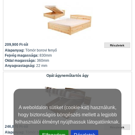
209,900 Ft-tól
Alapanyag:
Tömör borovi fenyő
Fejvég magassága:
830mm
Oldal magassága:
360mm
Anyagvastagság:
22 mm
Opál ágyneműtartós ágy
A weboldalon sütiket (cookie-kat) használunk,
hogy biztonságos böngészés mellett a legjobb
felhasználói élményt nyújthassuk látogatóinknak.
246,870 Ft-tól
Alapanyag:
Tömör borovi fenyő
Elfogadom
Részletek