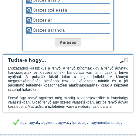
Tudta-e hogy...
Évszázados klasszikus a fenyő. A fenyő bútornak -így a fenyő ágynak,
franciaágynak és kiegészítőinek- hangulata van, amit csak a fenyő
nyújthat. A puhafák közül talán a legelterjedtebb. A könnyű
megmunkálhatóság olcsóbbá teszi, a változatos minták és a jól
pácolható felületnek köszönhetően alakíthatóságának csak a képzelet
szabhat határokat.
Fenyő ágy, fenyő ágykeret még mindig a legnépszerűbb a franciaágy
választékban. Olcsó fenyő ágy széles választékban, akciós fenyő ágyak
készletről a MatracGuru üzleteiben vagy a webáruház oldalain.
,
,
,
,
,
,
ágy
ágyak
ágykeret
ágyváz
fenyő ágy
ágyneműtartós ágy