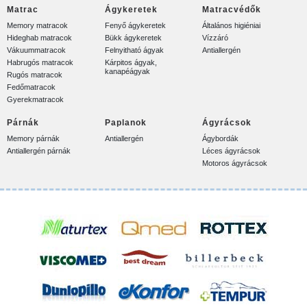
Matrac
Ágykeretek
Matracvédők
Memory matracok
Fenyő ágykeretek
Általános higiéniai
Hideghab matracok
Bükk ágykeretek
Vízzáró
Vákuummatracok
Felnyitható ágyak
Antiallergén
Habrugós matracok
Kárpitos ágyak,
kanapéágyak
Rugós matracok
Fedőmatracok
Gyerekmatracok
Párnák
Paplanok
Ágyrácsok
Memory párnák
Antiallergén
Ágybordák
Antiallergén párnák
Léces ágyrácsok
Motoros ágyrácsok