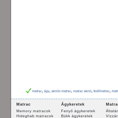
,
,
,
,
,
matrac
ágy
akciós matrac
matrac akció
fedőmatrac
matr
Matrac
Ágykeretek
Matra
Memory matracok
Fenyő ágykeretek
Általá
Hideghab matracok
Bükk ágykeretek
Vízzá