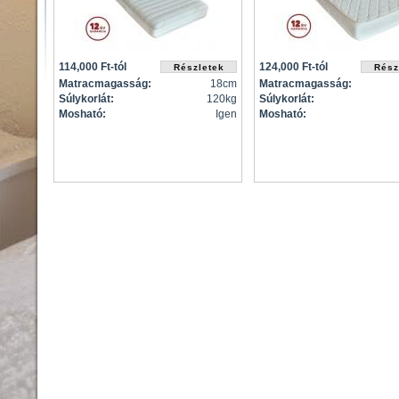
114,000 Ft-tól
124,000 Ft-tól
Matracmagasság:
18cm
Matracmagasság:
Súlykorlát:
120kg
Súlykorlát:
Mosható:
Igen
Mosható: