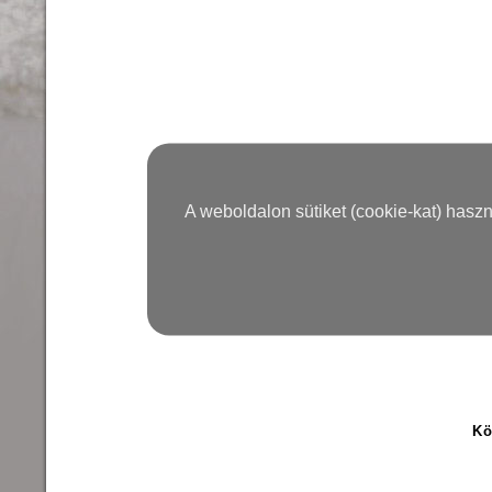
A weboldalon sütiket (cookie-kat) hasz
Kö