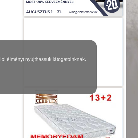
lói élményt nyújthassuk látogatóinknak.