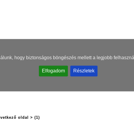
nálunk, hogy biztonságos böngészés mellett a legjobb felhaszná
Elfogadom
Részletek
vetkező oldal >
(1)