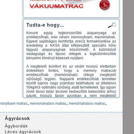
Tudta-e hogy...
Korunk egyig legkorszerűbb alapanyaga az
emlékezőhab, más néven memoryfoam, memóriahab.
Egyedi sajátságos komfortja, precíz formakövetése az
eredetileg a NASA által kifejlesztett speciális hőre
lágyuló alapanyagnak köszönhető. A különböző
vastagságú és típusú rétegek a legkülönbözőbb
kényelmi élményt képesek nyújtani.
A megfelelő komfort és az elvárt hosszú élettartam
érdekében fontos, hogy a memory matracok
emlékezőhab (memóriahab) rétege megfelelő
sűrűségű legyen. Napjaink emlékezőhab termékei
között sajnos nagy számban találhatunk az általános
50kg/m3 optimális sűrűség alatti termékeket. Így ugyan
rövid távon talán kicsivel kedvezőbb bekerülési árhoz
jutunk, hosszú távon azonban a nem megfelelő
formastabilitás következtében ez minőségi
,
,
,
moryfoam matrac
memoriahabos matrac
memóriahabos matrac
károsodáshoz, alakváltozáshoz vezet. Magyarul
matracunk idő előtt kigödrösödhet, tönkre mehet.
Emlékező hab - Memory Foam - Azt mondják, hogy
Ágyrácsok
memory visco elasztikus hab a legnagyobb áttörést
jelentette az alvásiparban, amióta a Marshall rugók
Ágybordák
(zsákrugók) bevezetésre kerültek a matracokba 1925-
Léces ágyrácsok
ben. Köztudott, hogy az iparágon belül jelenleg a