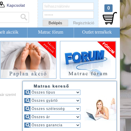
Kapcsolat
0
Regisztráció
elt akciók
Matrac fórum
Outlet termékek
Matrac kereső
aár szerint