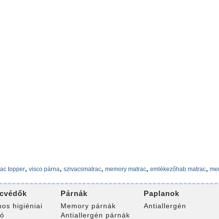
,
,
,
,
,
ac topper
visco párna
szivacsmatrac
memory matrac
emlékezőhab matrac
me
cvédők
Párnák
Paplanok
nos higiéniai
Memory párnák
Antiallergén
ró
Antiallergén párnák