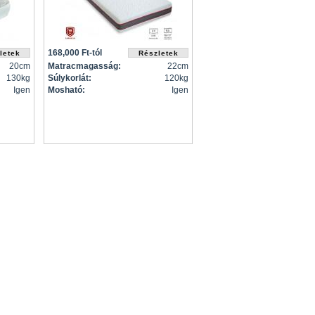
168,000 Ft-tól
20cm
Matracmagasság:
22cm
130kg
Súlykorlát:
120kg
Igen
Mosható:
Igen