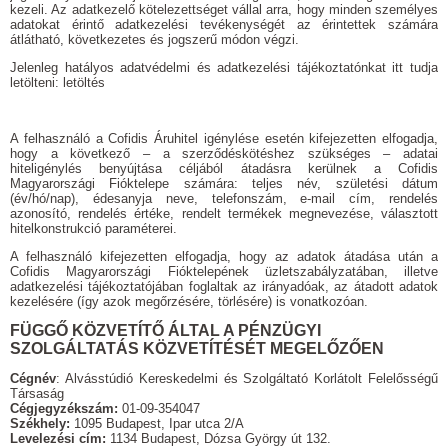
kezeli. Az adatkezelő kötelezettséget vállal arra, hogy minden személyes
adatokat érintő adatkezelési tevékenységét az érintettek számára
átlátható, következetes és jogszerű módon végzi.
Jelenleg hatályos adatvédelmi és adatkezelési tájékoztatónkat itt tudja
letölteni:
letöltés
A felhasználó a Cofidis Áruhitel igénylése esetén kifejezetten elfogadja,
hogy a következő – a szerződéskötéshez szükséges – adatai
hiteligénylés benyújtása céljából átadásra kerülnek a Cofidis
Magyarországi Fióktelepe számára: teljes név, születési dátum
(év/hó/nap), édesanyja neve, telefonszám, e-mail cím, rendelés
azonosító, rendelés értéke, rendelt termékek megnevezése, választott
hitelkonstrukció paraméterei.
A felhasználó kifejezetten elfogadja, hogy az adatok átadása után a
Cofidis Magyarországi Fióktelepének üzletszabályzatában, illetve
adatkezelési tájékoztatójában foglaltak az irányadóak, az átadott adatok
kezelésére (így azok megőrzésére, törlésére) is vonatkozóan.
FÜGGŐ KÖZVETÍTŐ ÁLTAL A PÉNZÜGYI
SZOLGÁLTATÁS KÖZVETÍTÉSÉT MEGELŐZŐEN
Cégnév
: Alvásstúdió Kereskedelmi és Szolgáltató Korlátolt Felelősségű
Társaság
Cégjegyzékszám:
01-09-354047
Székhely:
1095 Budapest, Ipar utca 2/A
Levelezési cím:
1134 Budapest, Dózsa György út 132.