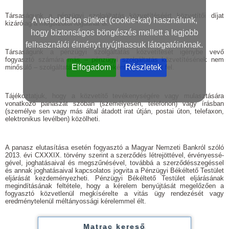
Társaságunk a pénzügyi szolgáltatás közvetítéséért közvetítői díjat
A weboldalon sütiket (cookie-kat) használunk,
kizárólag a megbízótól fogadhat el.
hogy biztonságos böngészés mellett a legjobb
felhasználói élményt nyújthassuk látogatóinknak.
Társaságunk a pénzügyi szolgáltatás közvetítését igénybe vevő
fogyasztó számára más – pénzügyi szolgáltatás közvetítésének nem
Elfogadom
Részletek
minősülő – szolgáltatása ellenértékeként díjat számít fel.
Tájékoztatjuk, hogy a közvetítő tevékenységére vagy mulasztására
vonatkozó panaszát szóban (személyesen, telefonon) vagy írásban
(személye­ sen vagy más által átadott irat útján, postai úton, telefaxon,
elektronikus levélben) közölheti.
A panasz elutasítása esetén fogyasztó a Magyar Nemzeti Bankról szóló
2013. évi CXXXIX. törvény szerint a szerződés létrejöttével, érvényessé­
gével, joghatásaival és megszűnésével, továbbá a szerződésszegéssel
és annak joghatásaival kapcsolatos jogvita a Pénzügyi Békéltető Testület
eljárását kezdeményezheti. Pénzügyi Békéltető Testület eljárásának
megindításának feltétele, hogy a kérelem benyújtását megelőzően a
fogyasztó közvetlenül megkísérelte a vitás ügy rendezését vagy
eredménytelenül méltányossági kérelemmel élt.
Matrac kereső