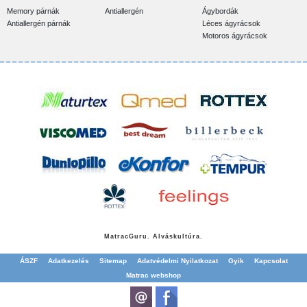
Memory párnák
Antiallergén
Ágybordák
Antiallergén párnák
Léces ágyrácsok
Motoros ágyrácsok
Matrac
Guru. Alváskultúra.
ÁSZF
Adatkezelés
Sitemap
Adatvédelmi Nyilatkozat
Gyik
Kapcsolat
Matrac webshop