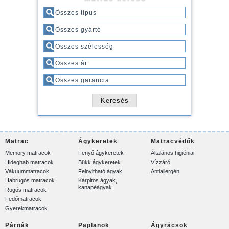
Matrac
Ágykeretek
Matracvédők
Memory matracok
Fenyő ágykeretek
Általános higiéniai
Hideghab matracok
Bükk ágykeretek
Vízzáró
Vákuummatracok
Felnyitható ágyak
Antiallergén
Habrugós matracok
Kárpitos ágyak,
kanapéágyak
Rugós matracok
Fedőmatracok
Gyerekmatracok
Párnák
Paplanok
Ágyrácsok