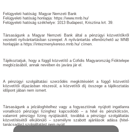
Felügyeleti hatóság: Magyar Nemzeti Bank
Felügyeleti hatóság honlapja: https://www.mnb.hu/
Felügyeleti hatóság székhelye: 1013 Budapest, Krisztina krt. 39.
Társaságunk a Magyar Nemzeti Bank által a pénzügyi közvetítőkről
vezetett nyilvántartásban szerepel. A nyilvántartás ellenőrizhető az MNB
honlapján a https://intezmenykereso.mnb.hu/ címen.
Tájékoztatjuk, hogy a függő közvetítő a Cofidis Magyarország Fióktelepe
megbízásából, annak nevében és javára jár el.
A pénzügyi szolgáltatási szerződés megkötéséért a függő közvetítő
közvetítői díjazásban részesül, a közvetítői díj összege a tájékoztatás
időpont­ jában nem ismert.
Társaságunk a jelzáloghitelhez vagy a fogyasztónak nyújtott ingatlanra
vonatkozó pénzügyi lízinghez kapcsolódó – a hitel és pénzkölcsön,
valamint pénzügyi lízing nyújtásától, továbbá a pénzügyi szolgáltatás
közvetítésétől elkülönülő – személyre szabott ajánlások adása (hitel­
tanácsadás) szolgáltatást nem nyújt.