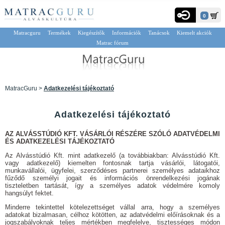
0
Matracguru
Termékek
Kiegészítők
Információk
Tanácsok
Kiemelt akciók
Matrac fórum
MatracGuru >
Adatkezelési tájékoztató
Adatkezelési tájékoztató
AZ ALVÁSSTÚDIÓ KFT. VÁSÁRLÓI RÉSZÉRE SZÓLÓ ADATVÉDELMI
ÉS ADATKEZELÉSI TÁJÉKOZTATÓ
Az Alvásstúdió Kft. mint adatkezelő (a továbbiakban: Alvásstúdió Kft.
vagy adatkezelő) kiemelten fontosnak tartja vásárlói, látogatói,
munkavállalói, ügyfelei, szerződéses partnerei személyes adataikhoz
fűződő személyi jogait és információs önrendelkezési jogának
tiszteletben tartását, így a személyes adatok védelmére komoly
hangsúlyt fektet.
Minderre tekintettel kötelezettséget vállal arra, hogy a személyes
adatokat bizalmasan, célhoz kötötten, az adatvédelmi előírásoknak és a
jogszabályoknak teljes mértékben megfelelve, tisztességes módon